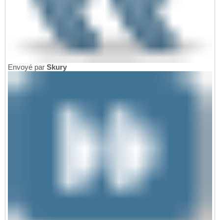
Envoyé par
Skury