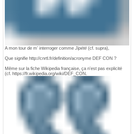
A mon tour de m' interroger comme
Jipété
(cf. supra),
Que signifie http://cnrtl.fr/definition/acronyme DEF CON ?
Même sur la fiche Wikipedia française, ça n'est pas explicité
(cf. https://fr.wikipedia.org/wiki/DEF_CON.