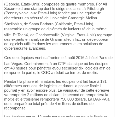
(Georgie, États-Unis) composée de quatre membres. For All
Secure est une startup dont le siège social est à Pittsburgh
(Pennsylvanie, aux États-Unis) fondée par une équipe de
chercheurs en sécurité de luniversité Carnergie Mellon.
Shellphish, de Santa Barbara (Californie, États-Unis),
rassemble un groupe de diplômés de luniversité de la même
ville. Et TechX, de Charlottesville (Virginie, États-Unis) regroupe
des experts en analyse de GrammaTech Inc, un développeur
de logiciels utilisés dans les assurances et en solutions de
cybersécurité avancées.
Ces sept équipes vont saffronter le 4 août 2016 à lhôtel Paris de
Las Vegas. Contrairement à un CTF classique où les équipes
ont 48 heures pour pénétrer et/ou sécuriser dix logiciels afin de
remporter la partie, le CGC a réduit ce temps de moitié.
Pendant la phase éliminatoire, les équipes ont fait face à 131
différentes versions de logiciels et durant la phase finale il
pourrait y en avoir encore plus. Le vainqueur de cette épreuve
va remporter 2 millions de dollars, le second en remportera la
moitié et le troisième remportera 750 000 dollars. La DARPA a
donc préparé au total près de 4 millions de dollars de
récompense.
Les équipes ont eu 13 mois pour se préparer pour la finale et