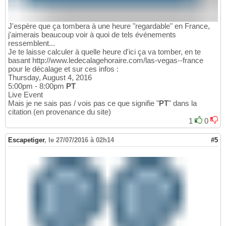
J'espère que ça tombera à une heure "regardable" en France,
j'aimerais beaucoup voir à quoi de tels événements
ressemblent...
Je te laisse calculer à quelle heure d'ici ça va tomber, en te
basant http://www.ledecalagehoraire.com/las-vegas--france
pour le décalage et sur ces infos :
Thursday, August 4, 2016
5:00pm - 8:00pm
PT
Live Event
Mais je ne sais pas / vois pas ce que signifie "
PT
" dans la
citation (en provenance du site)
1
0
Escapetiger
,
le 27/07/2016 à 02h14
#5