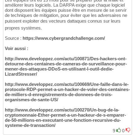
améliorer leurs logiciels. La DARPA exige que chaque logiciel
dont disposent les équipes puisse être en mesure de se servir
de techniques de mitigation, pour éviter que les adversaires ne
puissent exploiter des vecteurs dattaques connus sur leurs
propres systèmes.
Source :
https://www.cybergrandchallenge.com/
Voir aussi :
http://www.developpez.com/actu/100871/Des-hackers-ont-
detourne-des-centaines-de-cameras-de-surveillance-pour-
mener-des-attaques-DDoS-en-utilisant-l-outil-dedie-
LizardStresser/
http://www.developpez.com/actu/100669/Une-faille-dans-le-
protocole-RDP-permet-a-un-hacker-de-voler-des-centaines-
de-milliers-d-enregistrements-de-donnees-de-trois-
organismes-de-sante-US/
http://www.developpez.com/actu/100270/Un-bug-de-la-
cryptomonnaie-Ether-permet-a-un-hackeur-de-s-emparer-
de-50-millions-en-executant-une-fonction-recursive-du-
systeme-de-transaction/
9
0