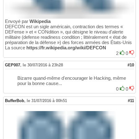
Envoyé par
Wikipedia
DEFCON est un sigle américain, contraction des termes «
DEFense » et « CONdition », qui désigne le niveau d'alerte
militaire (defense readiness condition ; littéralement « état de
préparation de la défense ») des forces armées des États-Unis
La source
https://fr.wikipedia.org/wiki/DEFCON
2
0
GEP007
,
le 30/07/2016 à 23h28
#10
Bizarre quand-même d'encourager le Hacking, même
pour la bonne cause...
0
0
BufferBob
,
le 31/07/2016 à 00h51
#11