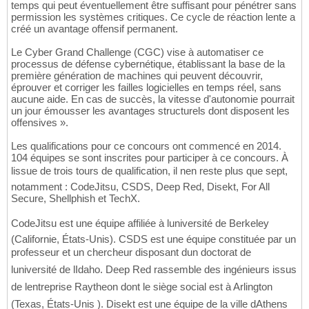
temps qui peut éventuellement être suffisant pour pénétrer sans
permission les systèmes critiques. Ce cycle de réaction lente a
créé un avantage offensif permanent.
Le Cyber Grand Challenge (CGC) vise à automatiser ce
processus de défense cybernétique, établissant la base de la
première génération de machines qui peuvent découvrir,
éprouver et corriger les failles logicielles en temps réel, sans
aucune aide. En cas de succès, la vitesse d'autonomie pourrait
un jour émousser les avantages structurels dont disposent les
offensives ».
Les qualifications pour ce concours ont commencé en 2014.
104 équipes se sont inscrites pour participer à ce concours. À
lissue de trois tours de qualification, il nen reste plus que sept,
notamment : CodeJitsu, CSDS, Deep Red, Disekt, For All
Secure, Shellphish et TechX.
CodeJitsu est une équipe affiliée à luniversité de Berkeley
(Californie, États-Unis). CSDS est une équipe constituée par un
professeur et un chercheur disposant dun doctorat de
luniversité de lIdaho. Deep Red rassemble des ingénieurs issus
de lentreprise Raytheon dont le siège social est à Arlington
(Texas, États-Unis ). Disekt est une équipe de la ville dAthens