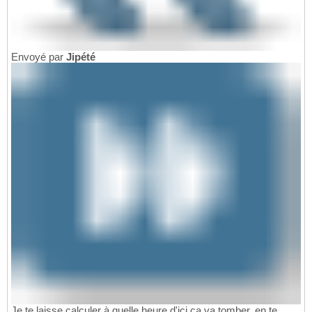
Envoyé par
Jipété
Je te laisse calculer à quelle heure d'ici ça va tomber, en te