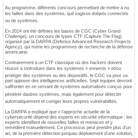
Au programme, différents concours permettant de mettre à nu
les failles dans des systèmes, quil sagisse dobjets connectés
ou de systèmes.
En 2014 ont été définies les bases de CGC (Cyber Grand
Challenge), un concours de types CTF (Capture The Flag)
organisé par la DARPA (Defense Advanced Research Projects
Agency), qui mène les programmes de recherche de la défense
américaine.
Contrairement à un CTF classique où des hackers doivent
réussir à sintroduire dans les systèmes « ennemis » et/ou
protéger des systèmes ou des dispositifs, le CGC va pour sa
part opposer des intelligences artificielles. Sept équipes devront
saffronter en se servant de systèmes automatisés conçus pour
pénétrer dautres systèmes, mais également pour détecter
automatiquement et corriger leurs propres vulnérabilités.
La DARPA a expliqué que « l'approche actuelle de la
cybersécurité dépend des experts en sécurité informatique : les
experts identifient de nouvelles failles et menaces et y
remédient manuellement. Ce processus peut prendre plus d'un
an, de la première détection jusquau déploiement d'une solution,