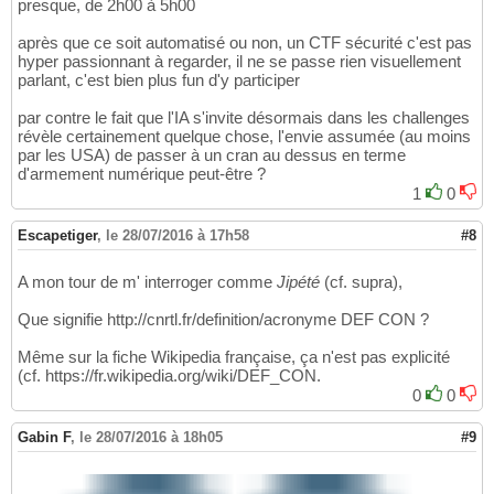
presque, de 2h00 à 5h00
après que ce soit automatisé ou non, un CTF sécurité c'est pas
hyper passionnant à regarder, il ne se passe rien visuellement
parlant, c'est bien plus fun d'y participer
par contre le fait que l'IA s'invite désormais dans les challenges
révèle certainement quelque chose, l'envie assumée (au moins
par les USA) de passer à un cran au dessus en terme
d'armement numérique peut-être ?
1
0
Escapetiger
,
le 28/07/2016 à 17h58
#8
A mon tour de m' interroger comme
Jipété
(cf. supra),
Que signifie http://cnrtl.fr/definition/acronyme DEF CON ?
Même sur la fiche Wikipedia française, ça n'est pas explicité
(cf. https://fr.wikipedia.org/wiki/DEF_CON.
0
0
Gabin F
,
le 28/07/2016 à 18h05
#9