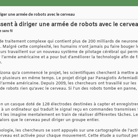
riger une armée de robots avec le cerveau
sent à diriger une armée de robots avec le cerve
 sans fil
de traitement complexe qui contient plus de 200 milliards de neurone
. Malgré cette complexité, les humains n’ont jamais pu faire bouger l
eurs travaillent sur un nouveau système de pilotage cérébral qui per
r l’armée américaine et a pour but d’améliorer la technologie afin de f
.
’Arizona qu’a commencé le projet, les scientifiques cherchent à mettre
e plusieurs en même temps. Le projet dirigé par Panagiotis Artemiadi
’armée américaine. Depuis 2009, les chercheurs ont travaillé sur les
e robots rien qu’avec le cerveau. Si l'un des robots tombe en panne, 
n un casque doté de 128 électrodes destinées à capter et enregistrer 
à un ordinateur qui traduit le signal reçu en commandes transmises 
 et les imagine mentalement en train de réaliser différentes tâches. L
alors que le cerveau peut diriger un groupe entier.
ologie, les chercheurs se sont appuyés sur une cartographie de l’acti
erveau est activée pour chaque mouvement. Cette étude a surtout pe