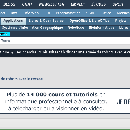
BLOGS
CHAT
NEWSLETTER
EMPLOI
ÉTUDES
DROIT
oft
Java
Dév. Web
EDI
Programmation
SGBD
Office
Mobiles
Applications
Libres & Open Source
OpenOffice & LibreOffice
Projets
Systèmes d'information Géographique
Robotique
Bioinformatique
Livres
ent !
Règles
tique
Des chercheurs réussissent à diriger une armée de robots avec le 
 de robots avec le cerveau