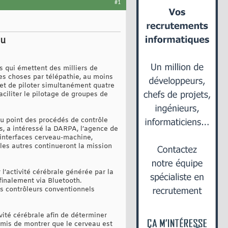
#1
au
s qui émettent des milliers de
es choses par télépathie, au moins
met de piloter simultanément quatre
aciliter le pilotage de groupes de
 au point des procédés de contrôle
s, a intéressé la DARPA, l’agence de
 interfaces cerveau-machine,
les autres continueront la mission
l’activité cérébrale générée par la
finalement via Bluetooth.
es contrôleurs conventionnels
vité cérébrale afin de déterminer
rmis de montrer que le cerveau est