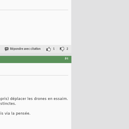
Répondre avec citation
1
2
#4
mpris) déplacer les drones en essaim.
stinctes.
is via la pensée.