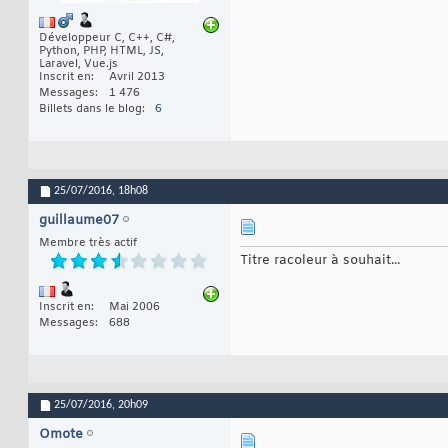
Développeur C, C++, C#,
Python, PHP, HTML, JS,
Laravel, Vue.js
Inscrit en
Avril 2013
Messages
1 476
Billets dans le blog
6
25/07/2016,
18h08
guillaume07
Membre très actif
Titre racoleur à souhait...
Inscrit en
Mai 2006
Messages
688
25/07/2016,
20h09
Omote