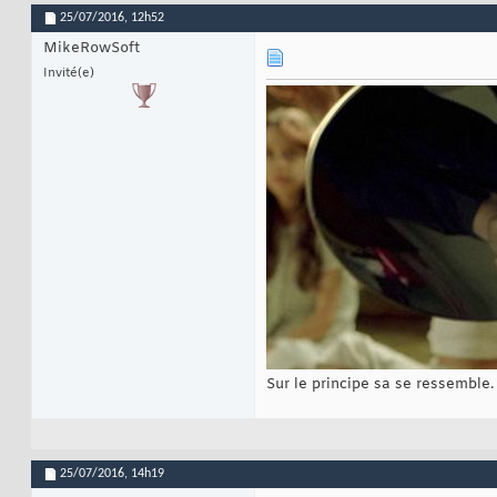
25/07/2016,
12h52
MikeRowSoft
Invité(e)
Sur le principe sa se ressemble.
25/07/2016,
14h19