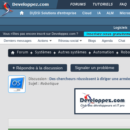
FORUMS
TUTORIELS
FAQ
DI/DSI Solutions d'entreprise
Cloud
IA
ALM
Micros
Logiciels
Vous n'êtes pas encore inscrit sur Developpez.com ?
Inscrivez-vous gratuitem
Derniers messages
Actions
Réseau social
Blogs
Agenda
Chat
Forum
Systèmes
Autres systèmes
Automation
Robo
+
Signaler un problème
Répondre à la discussion
Discussion :
Des chercheurs réussissent à diriger une armée
Sujet :
Robotique