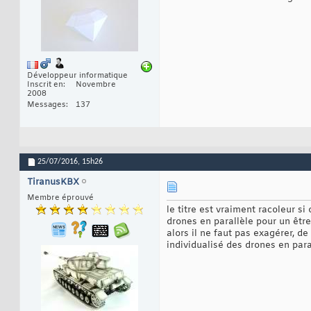
Développeur informatique
Inscrit en
Novembre
2008
Messages
137
25/07/2016,
15h26
TiranusKBX
Membre éprouvé
le titre est vraiment racoleur si
drones en parallèle pour un êt
alors il ne faut pas exagérer, d
individualisé des drones en para