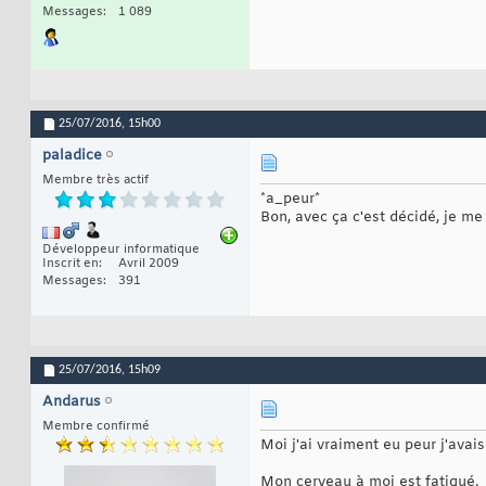
Messages
1 089
25/07/2016,
15h00
paladice
Membre très actif
*a_peur*
Bon, avec ça c'est décidé, je me
Développeur informatique
Inscrit en
Avril 2009
Messages
391
25/07/2016,
15h09
Andarus
Membre confirmé
Moi j'ai vraiment eu peur j'ava
Mon cerveau à moi est fatigué.