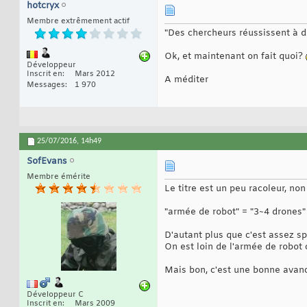
hotcryx
Membre extrêmement actif
"Des chercheurs réussissent à d
Ok, et maintenant on fait quoi?
Développeur
Inscrit en
Mars 2012
A méditer
Messages
1 970
25/07/2016,
14h49
SofEvans
Membre émérite
Le titre est un peu racoleur, non
"armée de robot" = "3~4 drones"
D'autant plus que c'est assez sp
On est loin de l'armée de robot 
Mais bon, c'est une bonne avanc
Développeur C
Inscrit en
Mars 2009