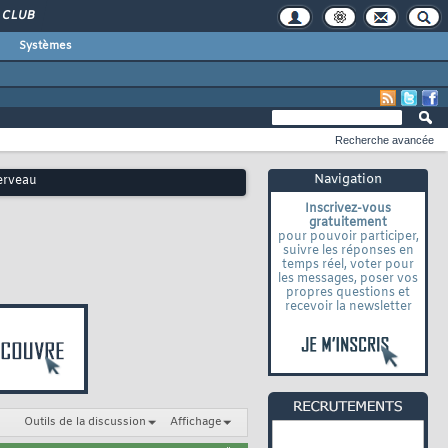
CLUB
Systèmes
Recherche avancée
Navigation
cerveau
Inscrivez-vous
gratuitement
pour pouvoir participer,
suivre les réponses en
temps réel, voter pour
les messages, poser vos
propres questions et
recevoir la newsletter
Outils de la discussion
Affichage