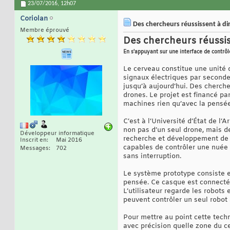
23/07/2016,
12h07
Coriolan
Des chercheurs réussissent à di
Membre éprouvé
Des chercheurs réussis
En s'appuyant sur une interface de contrôle
Le cerveau constitue une unité 
signaux électriques par seconde
jusqu’à aujourd’hui. Des cherch
drones. Le projet est financé pa
machines rien qu’avec la pensée
C’est à l’Université d’État de l
non pas d’un seul drone, mais d
Développeur informatique
recherche et développement de l
Inscrit en
Mai 2016
capables de contrôler une nuée d
Messages
702
sans interruption.
Le système prototype consiste e
pensée. Ce casque est connecté 
L’utilisateur regarde les robots
peuvent contrôler un seul robot 
Pour mettre au point cette techn
avec précision quelle zone du c