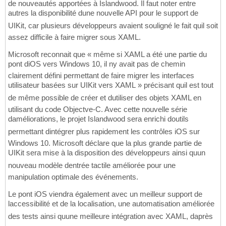
de nouveautés apportées à Islandwood. Il faut noter entre
autres la disponibilité dune nouvelle API pour le support de
UIKit, car plusieurs développeurs avaient souligné le fait quil soit
assez difficile à faire migrer sous XAML.
Microsoft reconnait que « même si XAML a été une partie du
pont diOS vers Windows 10, il ny avait pas de chemin
clairement défini permettant de faire migrer les interfaces
utilisateur basées sur UIKit vers XAML » précisant quil est tout
de même possible de créer et dutiliser des objets XAML en
utilisant du code Objectve-C. Avec cette nouvelle série
daméliorations, le projet Islandwood sera enrichi doutils
permettant dintégrer plus rapidement les contrôles iOS sur
Windows 10. Microsoft déclare que la plus grande partie de
UIKit sera mise à la disposition des développeurs ainsi quun
nouveau modèle dentrée tactile améliorée pour une
manipulation optimale des événements.
Le pont iOS viendra également avec un meilleur support de
laccessibilité et de la localisation, une automatisation améliorée
des tests ainsi quune meilleure intégration avec XAML, daprès