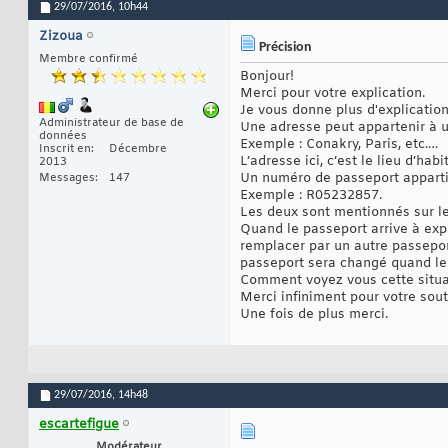
29/07/2016,
10h44
Zizoua
Précision
Membre confirmé
Bonjour!
Merci pour votre explication.
Je vous donne plus d'explication
Administrateur de base de
Une adresse peut appartenir à u
données
Exemple : Conakry, Paris, etc.…
Inscrit en
Décembre
L’adresse ici, c’est le lieu d’habi
2013
Un numéro de passeport apparti
Messages
147
Exemple : R05232857.
Les deux sont mentionnés sur le
Quand le passeport arrive à expi
remplacer par un autre passepor
passeport sera changé quand le
Comment voyez vous cette situa
Merci infiniment pour votre sout
Une fois de plus merci.
29/07/2016,
14h48
escartefigue
Modérateur