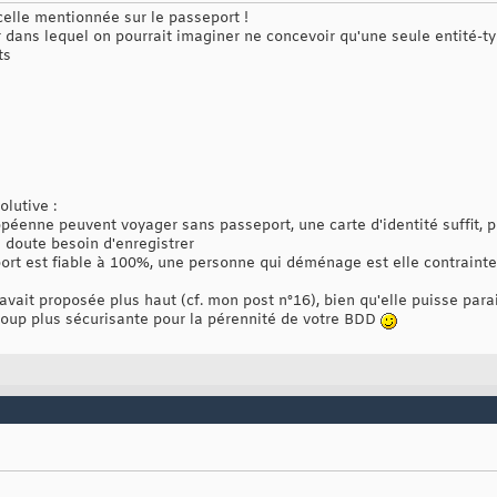
celle mentionnée sur le passeport !
ier dans lequel on pourrait imaginer ne concevoir qu'une seule entité-t
ts
olutive :
opéenne peuvent voyager sans passeport, une carte d'identité suffit, 
 doute besoin d'enregistrer
port est fiable à 100%, une personne qui déménage est elle contraint
avait proposée plus haut (cf. mon post n°16), bien qu'elle puisse para
up plus sécurisante pour la pérennité de votre BDD