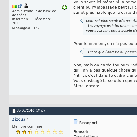
Vous savez ici même si la perso
client ou l'Ambassade peut lui d
Administrateur de base de
sur et plus fiable que la carte d'
données
Inscrit en
Décembre
Cette solution serait très peu év
2013
- Les voyageurs intra union eur
Messages
147
vous avez sans doute besoin d'e
Pour le moment, on n'a pas eu un
- Est-ce que l'adresse du passe
Non, mais on garde toujours l'a
qu'il n'y a pas quelque chose qui
NB: Ici, c'est dans le cadre d'u
Vous envisagé la solution que 
Merci encore.
08/08/2016,
19h09
Zizoua
Passeport
Membre confirmé
Bonsoir!