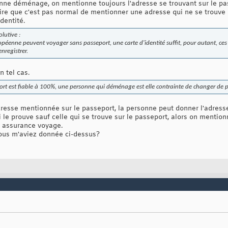
nne déménage, on mentionne toujours l'adresse se trouvant sur le pa
ire que c'est pas normal de mentionner une adresse qui ne se trouve p
identité.
olutive :
opéenne peuvent voyager sans passeport, une carte d'identité suffit, pour autant, ce
nregistrer.
 tel cas.
port est fiable à 100%, une personne qui déménage est elle contrainte de changer de 
dresse mentionnée sur le passeport, la personne peut donner l'adres
 le prouve sauf celle qui se trouve sur le passeport, alors on mentionn
ne assurance voyage.
vous m'aviez donnée ci-dessus?