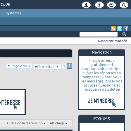
CLUB
Systèmes
Recherche avancée
Navigation
Inscrivez-vous
gratuitement
Page 2 sur 2
1
2
Première
pour pouvoir participer,
suivre les réponses en
temps réel, voter pour
les messages, poser vos
propres questions et
recevoir la newsletter
Outils de la discussion
Affichage