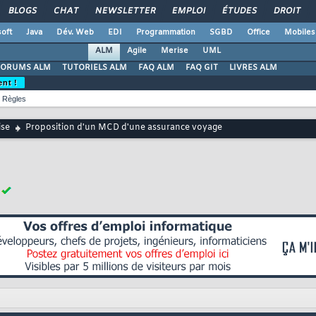
BLOGS
CHAT
NEWSLETTER
EMPLOI
ÉTUDES
DROIT
oft
Java
Dév. Web
EDI
Programmation
SGBD
Office
Mobiles
ALM
Agile
Merise
UML
FORUMS ALM
TUTORIELS ALM
FAQ ALM
FAQ GIT
LIVRES ALM
ent !
Règles
ise
Proposition d'un MCD d'une assurance voyage