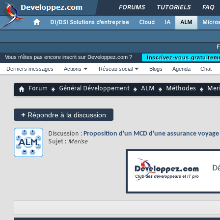
FORUMS
TUTORIELS
FAQ
DI/DSI Solutions d'entreprise
Cloud
IA
ALM
Micros
Vous n'êtes pas encore inscrit sur Developpez.com ?
Inscrivez-vous gratuitem
Derniers messages
Actions
Réseau social
Blogs
Agenda
Chat
Forum
Général Développement
ALM
Méthodes
Mer
+
Répondre à la discussion
Discussion :
Proposition d'un MCD d'une assurance voyage
Sujet :
Merise