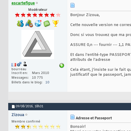
escartefigue
Modérateur
Bonjour Zizoua,
Cette nouvelle version ne corre
Donc si vous trouvez que ma pro
ASSURE 0,n --- fournir --- 1,1 
Et dans l'entité-type PASSEPORT
attributs de l'adresse
bourreau
Cela étant, j'insiste sur le fait
Inscrit en
Mars 2010
justificatif que le passeport, ja
Messages
10 775
Billets dans le blog
10
09/08/2016,
18h31
Zizoua
Adresse et Passeport
Membre confirmé
Bonsoir!