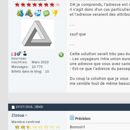
OK je comprends, l'adresse est 
Il s'agit donc d'un cas particul
et l'adresse seraient des attribu
. . .
sauf que
. . .
Cette solution serait très peu év
bourreau
- Les voyageurs intra union eur
Inscrit en
Mars 2010
une adresse que vous avez sans
Messages
10 775
- Est-ce que l'adresse du passe
Billets dans le blog
10
Du coup la solution que je vous 
me semble tout de même beauco
29/07/2016,
18h00
Zizoua
Précision
Membre confirmé
Bonsoir!