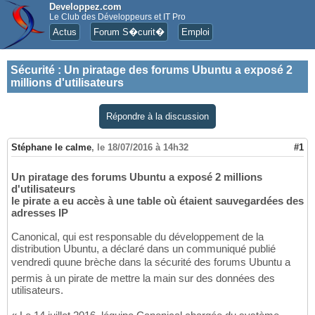
Developpez.com
Le Club des Développeurs et IT Pro
Actus
Forum S�curit�
Emploi
Sécurité
:
Un piratage des forums Ubuntu a exposé 2
millions d'utilisateurs
Répondre à la discussion
Stéphane le calme
,
le 18/07/2016 à 14h32
#1
Un piratage des forums Ubuntu a exposé 2 millions
d'utilisateurs
le pirate a eu accès à une table où étaient sauvegardées des
adresses IP
Canonical, qui est responsable du développement de la
distribution Ubuntu, a déclaré dans un communiqué publié
vendredi quune brèche dans la sécurité des forums Ubuntu a
permis à un pirate de mettre la main sur des données des
utilisateurs.