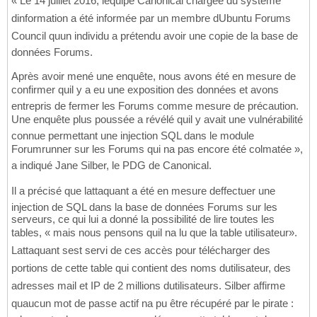
« Le 14 juillet 2016, léquipe Canonical chargée du système
dinformation a été informée par un membre dUbuntu Forums
Council quun individu a prétendu avoir une copie de la base de
données Forums.
Après avoir mené une enquête, nous avons été en mesure de
confirmer quil y a eu une exposition des données et avons
entrepris de fermer les Forums comme mesure de précaution.
Une enquête plus poussée a révélé quil y avait une vulnérabilité
connue permettant une injection SQL dans le module
Forumrunner sur les Forums qui na pas encore été colmatée »,
a indiqué Jane Silber, le PDG de Canonical.
Il a précisé que lattaquant a été en mesure deffectuer une
injection de SQL dans la base de données Forums sur les
serveurs, ce qui lui a donné la possibilité de lire toutes les
tables, « mais nous pensons quil na lu que la table utilisateur».
Lattaquant sest servi de ces accès pour télécharger des
portions de cette table qui contient des noms dutilisateur, des
adresses mail et IP de 2 millions dutilisateurs. Silber affirme
quaucun mot de passe actif na pu être récupéré par le pirate :