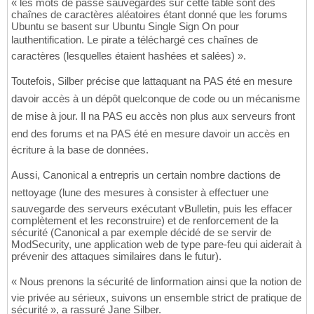
« les mots de passe sauvegardés sur cette table sont des
chaînes de caractères aléatoires étant donné que les forums
Ubuntu se basent sur Ubuntu Single Sign On pour
lauthentification. Le pirate a téléchargé ces chaînes de
caractères (lesquelles étaient hashées et salées) ».
Toutefois, Silber précise que lattaquant na PAS été en mesure
davoir accès à un dépôt quelconque de code ou un mécanisme
de mise à jour. Il na PAS eu accès non plus aux serveurs front
end des forums et na PAS été en mesure davoir un accès en
écriture à la base de données.
Aussi, Canonical a entrepris un certain nombre dactions de
nettoyage (lune des mesures à consister à effectuer une
sauvegarde des serveurs exécutant vBulletin, puis les effacer
complètement et les reconstruire) et de renforcement de la
sécurité (Canonical a par exemple décidé de se servir de
ModSecurity, une application web de type pare-feu qui aiderait à
prévenir des attaques similaires dans le futur).
« Nous prenons la sécurité de linformation ainsi que la notion de
vie privée au sérieux, suivons un ensemble strict de pratique de
sécurité », a rassuré Jane Silber.