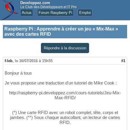
Developpez.com
Le Club des Développeurs et IT Pro
Actus
Forum Raspberry Pi
Emploi
Raspberry Pi
:
Apprendre à créer un jeu « Mix-Max »
avec des cartes RFID
Répondre à la discussion
f-leb
,
le 16/07/2016 à 15h55
#1
Bonjour à tous
Je vous propose une traduction d'un tutoriel de Mike Cook :
http://raspberry-pi.developpez.com/cours-tutoriels/Jeu-Mix-
Max-RFID/
(*) Une carte RFID avec un robot complet, tête, corps et
jambes. (**) Sous chaque autocollant, un lecteur de cartes
RFID.