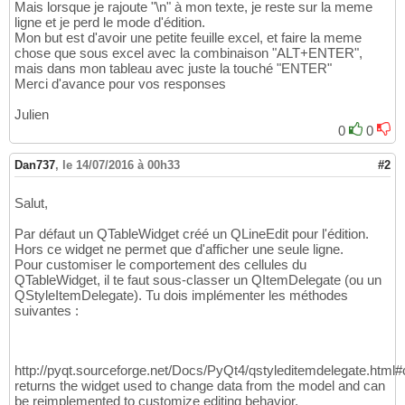
Mais lorsque je rajoute "\n" à mon texte, je reste sur la meme
ligne et je perd le mode d'édition.
Mon but est d'avoir une petite feuille excel, et faire la meme
chose que sous excel avec la combinaison "ALT+ENTER",
mais dans mon tableau avec juste la touché "ENTER"
Merci d'avance pour vos responses
Julien
0
0
Dan737
,
le 14/07/2016 à 00h33
#2
Salut,
Par défaut un QTableWidget créé un QLineEdit pour l'édition.
Hors ce widget ne permet que d'afficher une seule ligne.
Pour customiser le comportement des cellules du
QTableWidget, il te faut sous-classer un QItemDelegate (ou un
QStyleItemDelegate). Tu dois implémenter les méthodes
suivantes :
http://pyqt.sourceforge.net/Docs/PyQt4/qstyleditemdelegate.html#c
returns the widget used to change data from the model and can
be reimplemented to customize editing behavior.