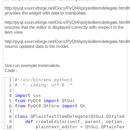
http://pyqt.sourceforge.net/Docs/PyQt4/qstyleditemdelegate.html#
provides the widget with data to manipulate.
http://pyqt.sourceforge.net/Docs/PyQt4/qstyleditemdelegate.html
ensures that the editor is displayed correctly with respect to the
item view.
http://pyqt.sourceforge.net/Docs/PyQt4/qstyleditemdelegate.html
returns updated data to the model.
Voici un exemple minimaliste.
Code :
#!/usr/bin/env python3
1
# -*- coding: utf-8 -*-
2
3
import
4
from
 PyQt4 
import
5
from
 PyQt4.QtCore 
import
 Qt

6
7
class
 QPlainTextItemDelegate
(
QtGui.QStyledIt
8
def
 createEditor
(
self, parent, option, i
9
        plaintext_editor = QtGui.QPlainTextE
10