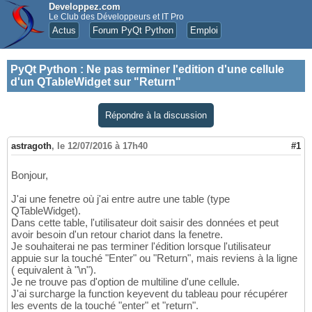
Developpez.com
Le Club des Développeurs et IT Pro
Actus
Forum PyQt Python
Emploi
PyQt Python
:
Ne pas terminer l'edition d'une cellule
d'un QTableWidget sur "Return"
Répondre à la discussion
astragoth
,
le 12/07/2016 à 17h40
#1
Bonjour,
J'ai une fenetre où j'ai entre autre une table (type
QTableWidget).
Dans cette table, l'utilisateur doit saisir des données et peut
avoir besoin d'un retour chariot dans la fenetre.
Je souhaiterai ne pas terminer l'édition lorsque l'utilisateur
appuie sur la touché "Enter" ou "Return", mais reviens à la ligne
( equivalent à "\n").
Je ne trouve pas d'option de multiline d'une cellule.
J'ai surcharge la function keyevent du tableau pour récupérer
les events de la touché "enter" et "return".