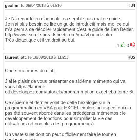
geoffm
,
le 06/04/2018 à 01h10
#34
Je l'ai regardé en diagonale, ça semble pas mal ce guide.
Je n'ai plus besoin de lire un guide introductif mais moi ce qui
m'a permis de décoller rapidement c'est le guide de Ben Beitler,
http://www.excel-spreadsheet.com/vba/vbacode.htm
Très didactique et il va droit au but.
1
0
laurent_ott
,
le 18/09/2018 à 11h53
#35
Chers membres du club,
J'ai le plaisir de vous présenter ce sixième mémento qui va
vous https://laurent-
ott.developpez.com/tutoriels/programmation-excel-vba-tome-6/.
Ce sixième et dernier volet de cette hexalogie sur la
programmation en VBA pour EXCEL explore un aspect qui n'a
pas été souvent abordé dans les précédents mémentos : le
développement de fonctions pour simplifier la vie des
utilisateurs (et non plus des programmeurs).
Un vaste sujet dont on peut difficilement faire le tour en
quelques pages.