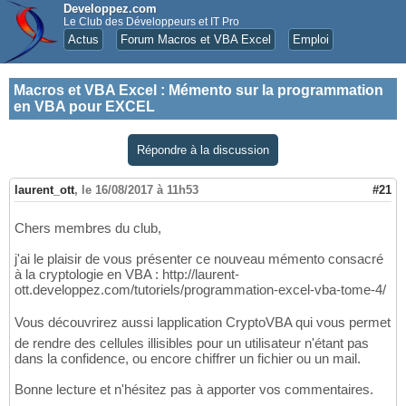
Developpez.com
Le Club des Développeurs et IT Pro
Actus
Forum Macros et VBA Excel
Emploi
Macros et VBA Excel
:
Mémento sur la programmation
en VBA pour EXCEL
Répondre à la discussion
laurent_ott
,
le 16/08/2017 à 11h53
#21
Chers membres du club,
j'ai le plaisir de vous présenter ce nouveau mémento consacré
à la cryptologie en VBA : http://laurent-
ott.developpez.com/tutoriels/programmation-excel-vba-tome-4/
Vous découvrirez aussi lapplication CryptoVBA qui vous permet
de rendre des cellules illisibles pour un utilisateur n'étant pas
dans la confidence, ou encore chiffrer un fichier ou un mail.
Bonne lecture et n'hésitez pas à apporter vos commentaires.