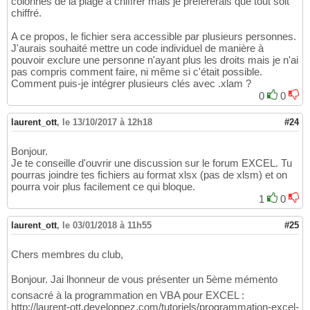
colonnes de la plage a chiffrer mais je préfèrerais que tout soit
chiffré.
A ce propos, le fichier sera accessible par plusieurs personnes.
J'aurais souhaité mettre un code individuel de manière à
pouvoir exclure une personne n'ayant plus les droits mais je n'ai
pas compris comment faire, ni même si c'était possible.
Comment puis-je intégrer plusieurs clés avec .xlam ?
0
0
laurent_ott
,
le 13/10/2017 à 12h18
#24
Bonjour.
Je te conseille d'ouvrir une discussion sur le forum EXCEL. Tu
pourras joindre tes fichiers au format xlsx (pas de xlsm) et on
pourra voir plus facilement ce qui bloque.
1
0
laurent_ott
,
le 03/01/2018 à 11h55
#25
Chers membres du club,
Bonjour. Jai lhonneur de vous présenter un 5ème mémento
consacré à la programmation en VBA pour EXCEL :
http://laurent-ott.developpez.com/tutoriels/programmation-excel-