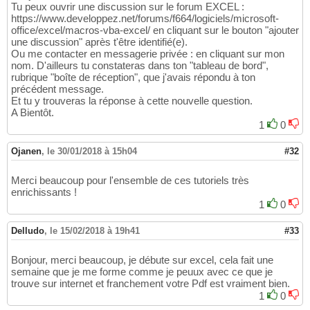
Tu peux ouvrir une discussion sur le forum EXCEL :
https://www.developpez.net/forums/f664/logiciels/microsoft-
office/excel/macros-vba-excel/ en cliquant sur le bouton "ajouter
une discussion" après t'être identifié(e).
Ou me contacter en messagerie privée : en cliquant sur mon
nom. D'ailleurs tu constateras dans ton "tableau de bord",
rubrique "boîte de réception", que j'avais répondu à ton
précédent message.
Et tu y trouveras la réponse à cette nouvelle question.
A Bientôt.
1
0
Ojanen
,
le 30/01/2018 à 15h04
#32
Merci beaucoup pour l'ensemble de ces tutoriels très
enrichissants !
1
0
Delludo
,
le 15/02/2018 à 19h41
#33
Bonjour, merci beaucoup, je débute sur excel, cela fait une
semaine que je me forme comme je peuux avec ce que je
trouve sur internet et franchement votre Pdf est vraiment bien.
1
0