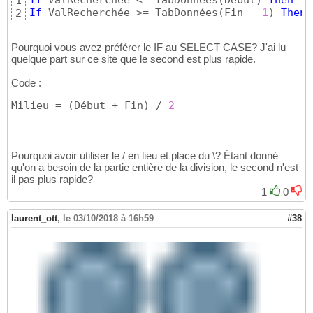
If
 ValRecherchée <= TabDonnées
(
Début
)
Then
 Ta
1
If
 ValRecherchée >= TabDonnées
(
Fin - 
1
)
Then
 
2
Pourquoi vous avez préférer le IF au SELECT CASE? J'ai lu
quelque part sur ce site que le second est plus rapide.
Code :
Milieu = 
(
Début + Fin
)
 / 
2
Pourquoi avoir utiliser le / en lieu et place du \? Étant donné
qu'on a besoin de la partie entière de la division, le second n'est
il pas plus rapide?
1
0
laurent_ott
,
le 03/10/2018 à 16h59
#38