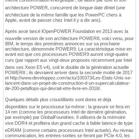
architecture POWER, concurrent de longue date dIntel (une
architecture de la même famille que les PowerPC chers à
Apple, avant de passer chez Intel il y a dix ans).
Après avoir lancé lOpenPOWER Foundation en 2013 avec la
nouvelle version de son architecture POWER8, voici venu, pour
IBM, le temps des premières annonces sur sa prochaine
architecture, dénommée POWER9. La caractéristique mise en
avant est que ces processeurs POWER9 auront vingt-quatre
curs (par rapport aux vingt-deux proposés récemment par Intel
dans ses Xeon E5 v4), soit le double de la génération actuelle
POWER8 ; ils devraient arriver dans la seconde moitié de 2017
et http://www.developpez.com/actu/100373/Les-Etats-Unis-se-
lancent-dans-un-projet-de-construction-d-un-supercalculateur-
de-200-petaflops-qui-devrait-etre-livre-en-2018/.
Quelques détails plus croustillants sont dores et déjà
disponibles sur le processeur lui-même : la gravure se fera en
14 nm (comme les processeurs Intel de dernière génération,
par exemple) par GlobalFoundries. Il utilisera de la mémoire
vive DDR4 et profitera dun grand cache à faible latence de type
eDRAM (comme certains processeurs Intel actuels). Au niveau
communication, les entrées-sorties se feront par PCIe 4.0, les