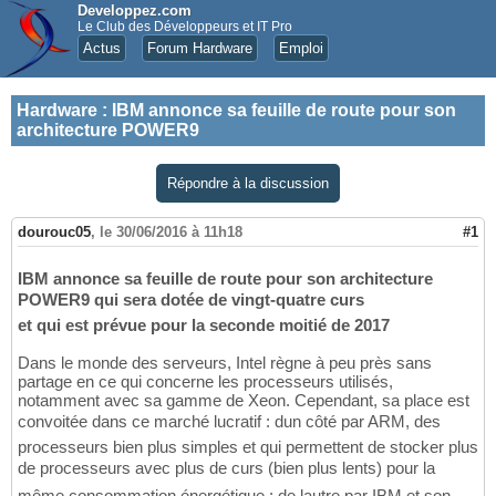
Developpez.com
Le Club des Développeurs et IT Pro
Actus
Forum Hardware
Emploi
Hardware
:
IBM annonce sa feuille de route pour son
architecture POWER9
Répondre à la discussion
dourouc05
,
le 30/06/2016 à 11h18
#1
IBM annonce sa feuille de route pour son architecture
POWER9 qui sera dotée de vingt-quatre curs
et qui est prévue pour la seconde moitié de 2017
Dans le monde des serveurs, Intel règne à peu près sans
partage en ce qui concerne les processeurs utilisés,
notamment avec sa gamme de Xeon. Cependant, sa place est
convoitée dans ce marché lucratif : dun côté par ARM, des
processeurs bien plus simples et qui permettent de stocker plus
de processeurs avec plus de curs (bien plus lents) pour la
même consommation énergétique ; de lautre par IBM et son