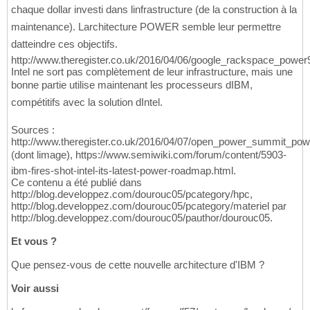
chaque dollar investi dans linfrastructure (de la construction à la
maintenance). Larchitecture POWER semble leur permettre
datteindre ces objectifs.
http://www.theregister.co.uk/2016/04/06/google_rackspace_power9
Intel ne sort pas complètement de leur infrastructure, mais une
bonne partie utilise maintenant les processeurs dIBM,
compétitifs avec la solution dIntel.
Sources :
http://www.theregister.co.uk/2016/04/07/open_power_summit_pow
(dont limage), https://www.semiwiki.com/forum/content/5903-
ibm-fires-shot-intel-its-latest-power-roadmap.html.
Ce contenu a été publié dans
http://blog.developpez.com/dourouc05/pcategory/hpc,
http://blog.developpez.com/dourouc05/pcategory/materiel par
http://blog.developpez.com/dourouc05/pauthor/dourouc05.
Et vous ?
Que pensez-vous de cette nouvelle architecture d'IBM ?
Voir aussi