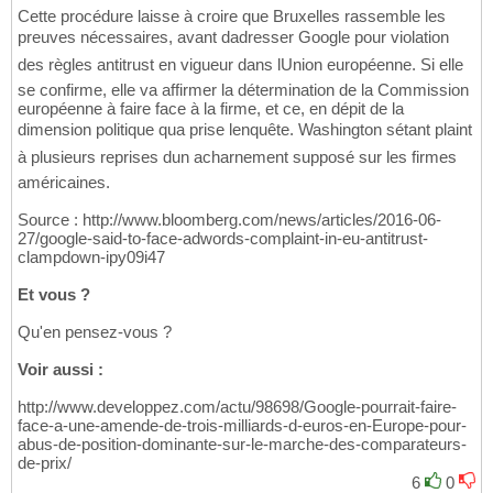
Cette procédure laisse à croire que Bruxelles rassemble les
preuves nécessaires, avant dadresser Google pour violation
des règles antitrust en vigueur dans lUnion européenne. Si elle
se confirme, elle va affirmer la détermination de la Commission
européenne à faire face à la firme, et ce, en dépit de la
dimension politique qua prise lenquête. Washington sétant plaint
à plusieurs reprises dun acharnement supposé sur les firmes
américaines.
Source : http://www.bloomberg.com/news/articles/2016-06-
27/google-said-to-face-adwords-complaint-in-eu-antitrust-
clampdown-ipy09i47
Et vous ?
Qu'en pensez-vous ?
Voir aussi :
http://www.developpez.com/actu/98698/Google-pourrait-faire-
face-a-une-amende-de-trois-milliards-d-euros-en-Europe-pour-
abus-de-position-dominante-sur-le-marche-des-comparateurs-
de-prix/
6
0