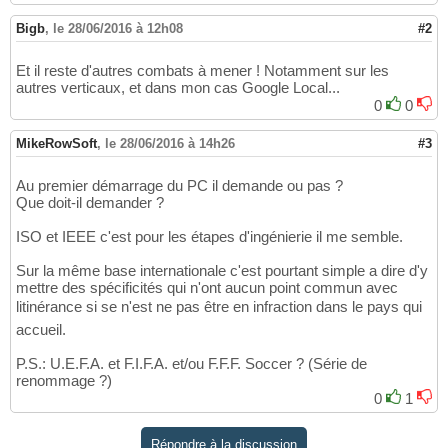
Bigb
,
le 28/06/2016 à 12h08
#2
Et il reste d'autres combats à mener ! Notamment sur les
autres verticaux, et dans mon cas Google Local...
0
0
MikeRowSoft
,
le 28/06/2016 à 14h26
#3
Au premier démarrage du PC il demande ou pas ?
Que doit-il demander ?
ISO et IEEE c'est pour les étapes d'ingénierie il me semble.
Sur la même base internationale c'est pourtant simple a dire d'y
mettre des spécificités qui n'ont aucun point commun avec
litinérance si se n'est ne pas être en infraction dans le pays qui
accueil.
P.S.: U.E.F.A. et F.I.F.A. et/ou F.F.F. Soccer ? (Série de
renommage ?)
0
1
Répondre à la discussion