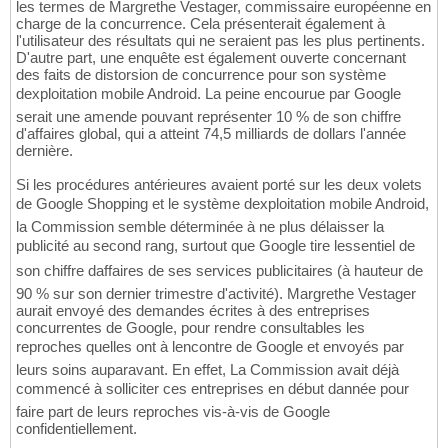
les termes de Margrethe Vestager, commissaire européenne en
charge de la concurrence. Cela présenterait également à
l'utilisateur des résultats qui ne seraient pas les plus pertinents.
D'autre part, une enquête est également ouverte concernant
des faits de distorsion de concurrence pour son système
dexploitation mobile Android. La peine encourue par Google
serait une amende pouvant représenter 10 % de son chiffre
d'affaires global, qui a atteint 74,5 milliards de dollars l'année
dernière.
Si les procédures antérieures avaient porté sur les deux volets
de Google Shopping et le système dexploitation mobile Android,
la Commission semble déterminée à ne plus délaisser la
publicité au second rang, surtout que Google tire lessentiel de
son chiffre daffaires de ses services publicitaires (à hauteur de
90 % sur son dernier trimestre d'activité). Margrethe Vestager
aurait envoyé des demandes écrites à des entreprises
concurrentes de Google, pour rendre consultables les
reproches quelles ont à lencontre de Google et envoyés par
leurs soins auparavant. En effet, La Commission avait déjà
commencé à solliciter ces entreprises en début dannée pour
faire part de leurs reproches vis-à-vis de Google
confidentiellement.