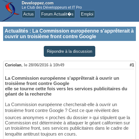
Developpez.com
Le Club des Développeurs et IT Pro
Actus
Forum Actualit�s
Emploi
Actualités
:
La Commission européenne s'apprêterait à
ouvrir un troisième front contre Google
Répondre à la discussion
Coriolan
,
le 28/06/2016 à 10h49
#1
La Commission européenne s'apprêterait à ouvrir un
troisième front contre Google
elle se tourne cette fois vers les services publicitaires du
géant de la recherche
La Commission européenne chercherait-elle à ouvrir un
troisième front contre Google ? Cest ce que révèlent des
sources anonymes « proches du dossier » qui stipulent que la
Commission est déterminée à attaquer le géant californien sur
un troisième front, ses services publicitaires dans le cadre de
lenquête antitrust toujours en cours.