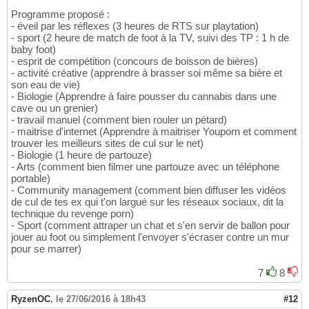
Programme proposé :
- éveil par les réflexes (3 heures de RTS sur playtation)
- sport (2 heure de match de foot à la TV, suivi des TP : 1 h de
baby foot)
- esprit de compétition (concours de boisson de bières)
- activité créative (apprendre à brasser soi même sa bière et
son eau de vie)
- Biologie (Apprendre à faire pousser du cannabis dans une
cave ou un grenier)
- travail manuel (comment bien rouler un pétard)
- maitrise d'internet (Apprendre à maitriser Youporn et comment
trouver les meilleurs sites de cul sur le net)
- Biologie (1 heure de partouze)
- Arts (comment bien filmer une partouze avec un téléphone
portable)
- Community management (comment bien diffuser les vidéos
de cul de tes ex qui t'on largué sur les réseaux sociaux, dit la
technique du revenge porn)
- Sport (comment attraper un chat et s'en servir de ballon pour
jouer au foot ou simplement l'envoyer s'écraser contre un mur
pour se marrer)
7
8
RyzenOC
,
le 27/06/2016 à 18h43
#12