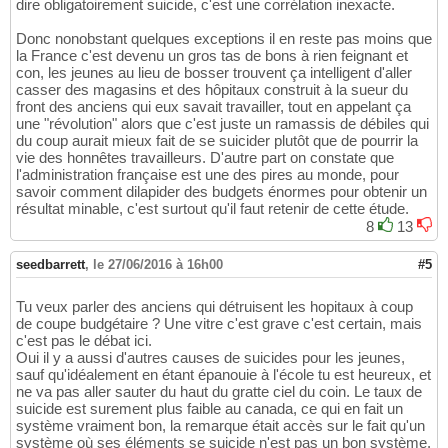
dire obligatoirement suicide, c'est une corrélation inexacte.
Donc nonobstant quelques exceptions il en reste pas moins que
la France c'est devenu un gros tas de bons à rien feignant et
con, les jeunes au lieu de bosser trouvent ça intelligent d'aller
casser des magasins et des hôpitaux construit à la sueur du
front des anciens qui eux savait travailler, tout en appelant ça
une "révolution" alors que c'est juste un ramassis de débiles qui
du coup aurait mieux fait de se suicider plutôt que de pourrir la
vie des honnêtes travailleurs. D'autre part on constate que
l'administration française est une des pires au monde, pour
savoir comment dilapider des budgets énormes pour obtenir un
résultat minable, c'est surtout qu'il faut retenir de cette étude.
8
13
seedbarrett
,
le 27/06/2016 à 16h00
#5
Tu veux parler des anciens qui détruisent les hopitaux à coup
de coupe budgétaire ? Une vitre c'est grave c'est certain, mais
c'est pas le débat ici.
Oui il y a aussi d'autres causes de suicides pour les jeunes,
sauf qu'idéalement en étant épanouie à l'école tu est heureux, et
ne va pas aller sauter du haut du gratte ciel du coin. Le taux de
suicide est surement plus faible au canada, ce qui en fait un
système vraiment bon, la remarque était accès sur le fait qu'un
système où ses éléments se suicide n'est pas un bon système.