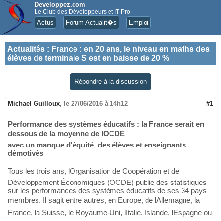
Developpez.com
Le Club des Développeurs et IT Pro
Actus
Forum Actualit�s
Emploi
Actualités
:
France : en 20 ans, le niveau en maths des
élèves de terminale S est en baisse de 20 %
Répondre à la discussion
Michael Guilloux
,
le 27/06/2016 à 14h12
#1
Performance des systèmes éducatifs : la France serait en
dessous de la moyenne de lOCDE
avec un manque d'équité, des élèves et enseignants
démotivés
Tous les trois ans, lOrganisation de Coopération et de
Développement Économiques (OCDE) publie des statistiques
sur les performances des systèmes éducatifs de ses 34 pays
membres. Il sagit entre autres, en Europe, de lAllemagne, la
France, la Suisse, le Royaume-Uni, lItalie, Islande, lEspagne ou