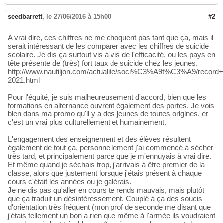
seedbarrett
,
le 27/06/2016 à 15h00
#2
A vrai dire, ces chiffres ne me choquent pas tant que ça, mais il
serait intéressant de les comparer avec les chiffres de suicide
scolaire. Je dis ça surtout vis à vis de l'efficacité, ou les pays en
tête présente de (très) fort taux de suicide chez les jeunes.
http://www.nautiljon.com/actualite/soci%C3%A9t%C3%A9/recor
2021.html
Pour l'équité, je suis malheureusement d'accord, bien que les
formations en alternance ouvrent également des portes. Je vois
bien dans ma promo qu'il y a des jeunes de toutes origines, et
c'est un vrai plus culturellement et humainement.
L'engagement des enseignement et des élèves résultent
également de tout ça, personnellement j'ai commencé à sécher
très tard, et principalement parce que je m'ennuyais à vrai dire.
Et même quand je séchais trop, j'arrivais à être premier de la
classe, alors que justement lorsque j'étais présent à chaque
cours c'était les années ou je galérais.
Je ne dis pas qu'aller en cours te rends mauvais, mais plutôt
que ça traduit un désintéressement. Couplé à ça des soucis
d'orientation très fréquent (mon prof de seconde me disant que
j'étais tellement un bon a rien que même à l'armée ils voudraient