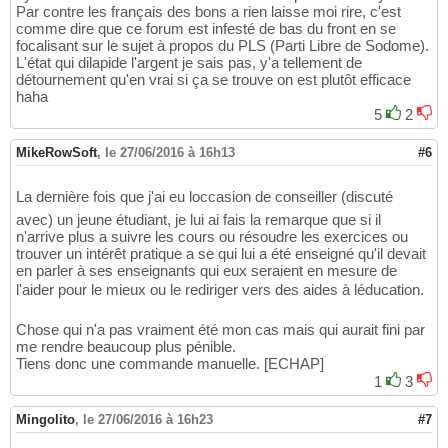
Par contre les français des bons a rien laisse moi rire, c'est
comme dire que ce forum est infesté de bas du front en se
focalisant sur le sujet à propos du PLS (Parti Libre de Sodome).
L'état qui dilapide l'argent je sais pas, y'a tellement de
détournement qu'en vrai si ça se trouve on est plutôt efficace
haha
5
2
MikeRowSoft
,
le 27/06/2016 à 16h13
#6
La dernière fois que j'ai eu loccasion de conseiller (discuté
avec) un jeune étudiant, je lui ai fais la remarque que si il
n'arrive plus a suivre les cours ou résoudre les exercices ou
trouver un intérêt pratique a se qui lui a été enseigné qu'il devait
en parler à ses enseignants qui eux seraient en mesure de
l'aider pour le mieux ou le rediriger vers des aides à léducation.
Chose qui n'a pas vraiment été mon cas mais qui aurait fini par
me rendre beaucoup plus pénible.
Tiens donc une commande manuelle. [ECHAP]
1
3
Mingolito
,
le 27/06/2016 à 16h23
#7