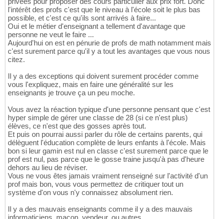
privées pour proposer des cours particulier aux prix fort. Donc
l'intérêt des profs c'est que le niveau à l'école soit le plus bas
possible, et c'est ce qu'ils sont arrivés à faire...
Oui et le métier d'enseignant a tellement d'avantage que
personne ne veut le faire ...
Aujourd'hui on est en pénurie de profs de math notamment mais
c'est surement parce qu'il y a tout les avantages que vous nous
citez.
Il y a des exceptions qui doivent surement procéder comme
vous l'expliquez, mais en faire une généralité sur les
enseignants je trouve ça un peu moche.
Vous avez la réaction typique d'une personne pensant que c'est
hyper simple de gérer une classe de 28 (si ce n'est plus)
élèves, ce n'est que des gosses après tout.
Et puis on pourrai aussi parler du rôle de certains parents, qui
délèguent l'éducation complète de leurs enfants à l'école. Mais
bon si leur gamin est nul en classe c'est surement parce que le
prof est nul, pas parce que le gosse traine jusqu'à pas d'heure
dehors au lieu de réviser.
Vous ne vous êtes jamais vraiment renseigné sur l'activité d'un
prof mais bon, vous vous permettez de critiquer tout un
système d'on vous n'y connaissez absolument rien.
Il y a des mauvais enseignants comme il y a des mauvais
informaticiens, maçon, vendeur, ou autres.