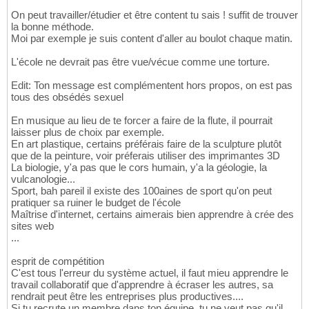
On peut travailler/étudier et être content tu sais ! suffit de trouver
la bonne méthode.
Moi par exemple je suis content d'aller au boulot chaque matin.
L'école ne devrait pas être vue/vécue comme une torture.
Edit: Ton message est complémentent hors propos, on est pas
tous des obsédés sexuel
En musique au lieu de te forcer a faire de la flute, il pourrait
laisser plus de choix par exemple.
En art plastique, certains préférais faire de la sculpture plutôt
que de la peinture, voir préferais utiliser des imprimantes 3D
La biologie, y'a pas que le cors humain, y'a la géologie, la
vulcanologie...
Sport, bah pareil il existe des 100aines de sport qu'on peut
pratiquer sa ruiner le budget de l'école
Maîtrise d'internet, certains aimerais bien apprendre à crée des
sites web
...
esprit de compétition
C'est tous l'erreur du système actuel, il faut mieu apprendre le
travail collaboratif que d'apprendre à écraser les autres, sa
rendrait peut être les entreprises plus productives....
Si tu recrute un membre dans ton équipe, tu ne veut pas qu'il