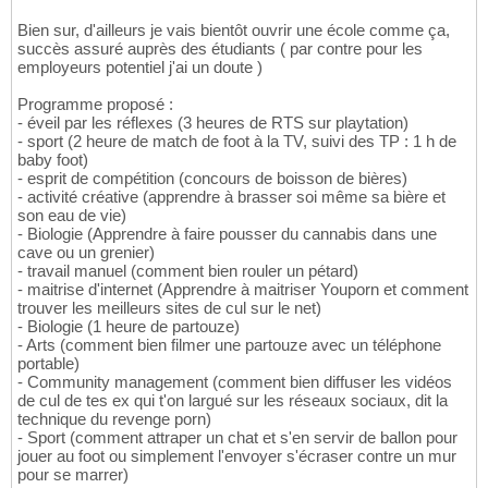
Bien sur, d'ailleurs je vais bientôt ouvrir une école comme ça,
succès assuré auprès des étudiants ( par contre pour les
employeurs potentiel j'ai un doute )
Programme proposé :
- éveil par les réflexes (3 heures de RTS sur playtation)
- sport (2 heure de match de foot à la TV, suivi des TP : 1 h de
baby foot)
- esprit de compétition (concours de boisson de bières)
- activité créative (apprendre à brasser soi même sa bière et
son eau de vie)
- Biologie (Apprendre à faire pousser du cannabis dans une
cave ou un grenier)
- travail manuel (comment bien rouler un pétard)
- maitrise d'internet (Apprendre à maitriser Youporn et comment
trouver les meilleurs sites de cul sur le net)
- Biologie (1 heure de partouze)
- Arts (comment bien filmer une partouze avec un téléphone
portable)
- Community management (comment bien diffuser les vidéos
de cul de tes ex qui t'on largué sur les réseaux sociaux, dit la
technique du revenge porn)
- Sport (comment attraper un chat et s'en servir de ballon pour
jouer au foot ou simplement l'envoyer s'écraser contre un mur
pour se marrer)