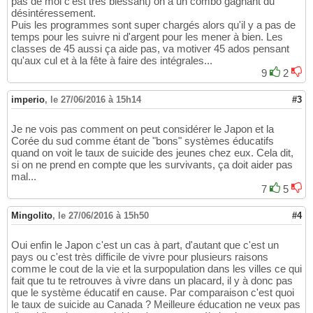
pas de moi c'est très blessant) on à un combo gagnant du
désintéressement.
Puis les programmes sont super chargés alors qu'il y a pas de
temps pour les suivre ni d'argent pour les mener à bien. Les
classes de 45 aussi ça aide pas, va motiver 45 ados pensant
qu'aux cul et à la fête à faire des intégrales...
9
2
imperio
,
le 27/06/2016 à 15h14
#3
Je ne vois pas comment on peut considérer le Japon et la
Corée du sud comme étant de "bons" systèmes éducatifs
quand on voit le taux de suicide des jeunes chez eux. Cela dit,
si on ne prend en compte que les survivants, ça doit aider pas
mal...
7
5
Mingolito
,
le 27/06/2016 à 15h50
#4
Oui enfin le Japon c'est un cas à part, d'autant que c'est un
pays ou c'est très difficile de vivre pour plusieurs raisons
comme le cout de la vie et la surpopulation dans les villes ce qui
fait que tu te retrouves à vivre dans un placard, il y à donc pas
que le système éducatif en cause. Par comparaison c'est quoi
le taux de suicide au Canada ? Meilleure éducation ne veux pas