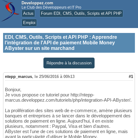
Developpez.com
Le Club des Développeurs et IT Pro
Actus
Forum EDI, CMS, Outils, Scripts et API PHP
Emploi
EDI, CMS, Outils, Scripts et API PHP
:
Apprendre
l'intégration de l'API de paiement Mobile Money
AByster sur un site marchand
Répondre à la discussion
ntepp_marcus
,
le 25/06/2016 à 00h13
#1
Bonjour,
Je vous propose ce tutoriel pour http://ntepp-
marcus.developpez.com/tutoriels/php/integration-API-AByster/.
La prolifération des sites web de e-commerce, amène plusieurs
banques et entreprises à se lancer dans le développement des
solutions de paiement en ligne. Aujourd'hui, il en existe
plusieurs, notamment : Paypal, Visa et bien d'autres.
AByster est l'une de ces solutions de paiement en ligne, mais
ayant la particularité d'utiliser le Mobile Money.