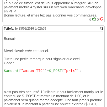
Le but de ce tutoriel est de vous apprendre à intégrer l'API de
paiement mobile Abyster sur un site web marchand, développé
en PHP.
Bonne lecture, et n'hesitez pas à donner vos commentaires.
6
0
Tsilefy
,
le 25/06/2016 à 02h09
#2
Bonsoir,
Merci d'avoir crée ce tutoriel.
Juste une petite remarque pour signaler que ceci:
Code :
$amount
[
"amountTTC"
]
=
$_POST
[
"prix"
]
;
n'est pas très sécurisé. L'utilisateur peut facilement manipuler le
contenu de $_POST et mettre un montant de 1.00, et le
paiemenet sera quand même accepté. Il ne faut jamais prendre
la valeur d'un montant à partir d'une source externe ($_GET,