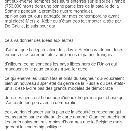
ont eux-même nombres des leurs enterrés sur le sol de France
(750,000 morts dont une bonne partie lors de la bataille de la
Somme pendant la première guerre mondiale),
opinion pas toujours partagée par mes contemporains ayant
mal digéré Mers-el-Kébir ou s'étant trop fait monter la tête par
De Gaulle, je suis pour car :
cela va donner des idées aux autres
d'autant que la dépréciation de la Livre Sterling va donner leurs
exports et assurer un futur aux jeunes expatriés français
d'ailleurs, ce ne sont pas les pays libres hors de l'Union qui
manquent et je peux toujours travailler avec
ce qui énerve les unionistes et oints du seigneur qui voudraient
bien un nouveau super état du genre de la Russie ou des états-
unis, c'est-à-dire pas des grands modèles de démocratie
donc ces gens ont beaucoup d'idéaux hégémonique, chose qui
s'accorde fort peu avec la démocratie
cela va rien changer sur la plan de la sécurité européenne qui
est assurée par le château de carte nommé Otan, ce machin où
les américains ont mis moins d'hommes que la Belgique mais
gardent le leadership politique