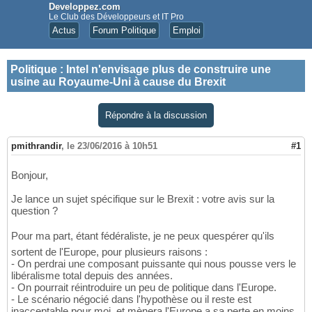
Developpez.com
Le Club des Développeurs et IT Pro
Actus
Forum Politique
Emploi
Politique
:
Intel n'envisage plus de construire une
usine au Royaume-Uni à cause du Brexit
Répondre à la discussion
pmithrandir
,
le 23/06/2016 à 10h51
#1
Bonjour,
Je lance un sujet spécifique sur le Brexit : votre avis sur la
question ?
Pour ma part, étant fédéraliste, je ne peux quespérer qu'ils
sortent de l'Europe, pour plusieurs raisons :
- On perdrai une composant puissante qui nous pousse vers le
libéralisme total depuis des années.
- On pourrait réintroduire un peu de politique dans l'Europe.
- Le scénario négocié dans l'hypothèse ou il reste est
inacceptable pour moi, et mènera l'Europe a sa perte en moins