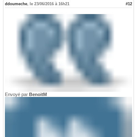
ddoumeche
,
le 23/06/2016 à 16h21
#12
Envoyé par
BenoitM