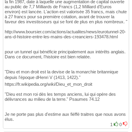
la fin 1987, date à laquelle une augmentation de capital ouverte
au public de 7,7 Milliards de Francs (1,2 Milliard d'Euros
environ) est lancée. L'action est valorisée 35 francs, mais chute
à 27 francs pour sa première cotation, avant de trouver la
faveur des investisseurs qui se font de plus en plus nombreux. "
http://www.boursier.com/actions/actualites/news/eurotunnel-20-
ans-d-histoire-entre-les-mains-des-creanciers-193478.html
pour un tunnel qui bénéficie principalement aux intérêts anglais.
Dans ce document, l'histoire est bien relatée.
"Dieu et mon droit est la devise de la monarchie britannique
depuis l'époque dHenri V (1413, 1422)."
https://fr.wikipedia.org/wiki/Dieu_et_mon_droit
"Dieu est mon roi dès les temps anciens, lui qui opère des
délivrances au milieu de la terre." Psaumes 74.12
Je ne porte pas plus d'estime aux fiéffé traitres que nous avons
élus.
1
0