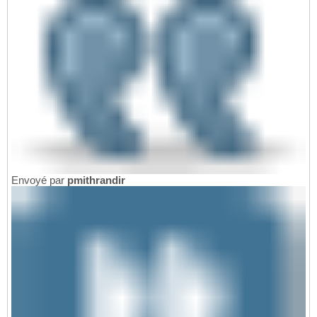
Envoyé par
pmithrandir