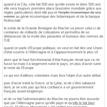
quand à la City, cela fait 500 ans qu'elle existe et dans 500 ans
elle sera toujours première place boursière mondiale grâce aux
règles particulières dont elle joui et
l'ineptie économique de ses
voisins
au génie économique des britanniques et de la banque
Rothschild
la sortie de la Grande Bretagne du Machin va priver celui-ci de
centaines de milliards de cotisations et permettra de se
débarasser de la moité des parasites et bureaux des normes de
l'UE
quand on parle d'Europe politique, on veut en fait dire une Union
d'état soumis à l'Allemagne et à l'appauvrissement le plus vil
alors que le haut fonctionnariat d'état français rêvait que ce ne
fusse lui mais il a largement ruiné le pays, en plus d'avoir ruiné
le reste de l'Europe
ce qui est d'ailleurs volontaire mais fera l'objet d'un autre débat
puis d'avoir trahit la Grèce, et la Lybie, et de s'être rabaissé
donc je ne vois pas qui fera confiance a un gouvernement
français avant longtemps
et de ce fait l'administration du Machin ne pourra être assurée
que par l'Allemagne parce qu'elle paye et qu'
elle le fait bien
savoir
. D'ailleurs Maastricht a été rédigé par un teuton