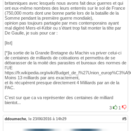
britanniques avec lesquels nous avons fait deux guerres et qui
ont eux-même nombres des leurs enterrés sur le sol de France
(750,000 morts dont une bonne partie lors de la bataille de la
Somme pendant la première guerre mondiale),
opinion pas toujours partagée par mes contemporains ayant
mal digéré Mers-el-Kébir ou s'étant trop fait monter la tête par
De Gaulle, je suis pour car :
[list]
[*]la sortie de la Grande Bretagne du Machin va priver celui-ci
de centaines de milliards de cotisations et permettra de se
débarasser de la moité des parasites et bureaux des normes de
l'UE
https://fr.wikipedia.org/wiki/Budget_de_l%27Union_europ%C3%A
Moins 13 milliards par ans exactement,
et ils récupèrent presque directement 4 Milliards par an de la
PAC.
C'est sur que ca va représenter des centaines de milliard
bientot...
3
1
ddoumeche
,
le 23/06/2016 à 14h29
#5