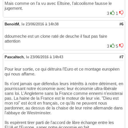
Mais comme on l'a vu avec Eltsine, l'alcoolisme fausse le
jugement.
3
1
BenoitM
,
le 23/06/2016 à 14h38
#6
ddoumeche est un clone raté de deuche il faut pas faire
attention
3
5
Pascaltech
,
le 23/06/2016 à 14h43
#7
Pour leur sortie, ce qui détruira l'Euro et ce montage européen
qui nous affame.
Ils n'ont jamais que défendus leurs intérêts à notre détriment, en
pourrissant notre économie avec leur économie ultra-libérale
sans loi. L'Angleterre sans la France comme ennemi n'existerai
pas. La haine de la France est le moteur de leur vie. "Dieu est
mon roi" est écrit en français, ce qu'ils ne peuvent nous
pardonner, au dessus de la chaise de leur reine allemande dans
l'abbaye de Westminster.
Ils espèrent tirer parti de l'accord de libre échange entre les
EUA et l'Europe, saper notre économie en fait.