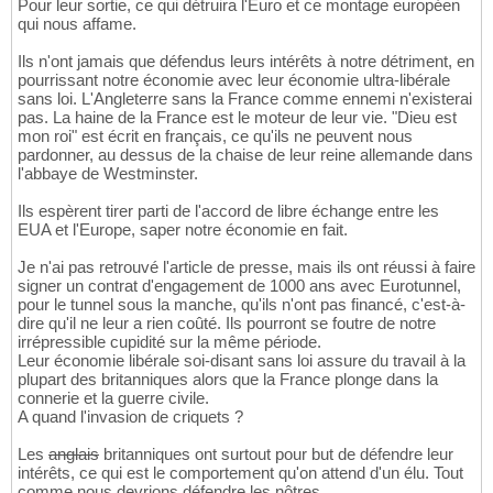
Pour leur sortie, ce qui détruira l'Euro et ce montage européen
qui nous affame.
Ils n'ont jamais que défendus leurs intérêts à notre détriment, en
pourrissant notre économie avec leur économie ultra-libérale
sans loi. L'Angleterre sans la France comme ennemi n'existerai
pas. La haine de la France est le moteur de leur vie. "Dieu est
mon roi" est écrit en français, ce qu'ils ne peuvent nous
pardonner, au dessus de la chaise de leur reine allemande dans
l'abbaye de Westminster.
Ils espèrent tirer parti de l'accord de libre échange entre les
EUA et l'Europe, saper notre économie en fait.
Je n'ai pas retrouvé l'article de presse, mais ils ont réussi à faire
signer un contrat d'engagement de 1000 ans avec Eurotunnel,
pour le tunnel sous la manche, qu'ils n'ont pas financé, c'est-à-
dire qu'il ne leur a rien coûté. Ils pourront se foutre de notre
irrépressible cupidité sur la même période.
Leur économie libérale soi-disant sans loi assure du travail à la
plupart des britanniques alors que la France plonge dans la
connerie et la guerre civile.
A quand l'invasion de criquets ?
Les
anglais
britanniques ont surtout pour but de défendre leur
intérêts, ce qui est le comportement qu'on attend d'un élu. Tout
comme nous devrions défendre les nôtres...