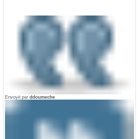
Envoyé par
ddoumeche