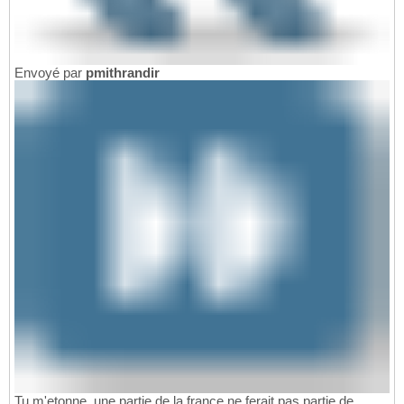
Envoyé par
pmithrandir
Tu m'etonne, une partie de la france ne ferait pas partie de