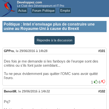
Developpez.com
Le Club des Développeurs et IT Pro
Actus
Forum Politique
Emploi
Politique
:
Intel n'envisage plus de construire une
usine au Royaume-Uni à cause du Brexit
Répondre à la discussion
GPPro
,
le 29/06/2016 à 14h28
#101
Des fois je me demande si les fanboys de l'europe sont des
crétins ou s'ils font juste semblant...
Tu ne peux évidemment pas quitter l'OMC sans avoir quitté
l'euro.
1
6
BenoitM
,
le 29/06/2016 à 14h32
#102
Pq?