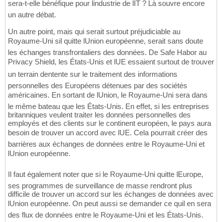
sera-t-elle bénéfique pour lindustrie de lIT ? Là souvre encore
un autre débat.
Un autre point, mais qui serait surtout préjudiciable au
Royaume-Uni sil quitte lUnion européenne, serait sans doute
les échanges transfrontaliers des données. De Safe Habor au
Privacy Shield, les États-Unis et lUE essaient surtout de trouver
un terrain dentente sur le traitement des informations
personnelles des Européens détenues par des sociétés
américaines. En sortant de lUnion, le Royaume-Uni sera dans
le même bateau que les États-Unis. En effet, si les entreprises
britanniques veulent traiter les données personnelles des
employés et des clients sur le continent européen, le pays aura
besoin de trouver un accord avec lUE. Cela pourrait créer des
barrières aux échanges de données entre le Royaume-Uni et
lUnion européenne.
Il faut également noter que si le Royaume-Uni quitte lEurope,
ses programmes de surveillance de masse rendront plus
difficile de trouver un accord sur les échanges de données avec
lUnion européenne. On peut aussi se demander ce quil en sera
des flux de données entre le Royaume-Uni et les États-Unis.