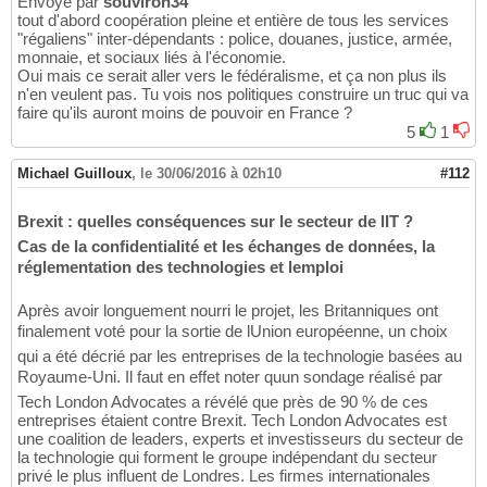
Envoyé par
souviron34
tout d'abord coopération pleine et entière de tous les services
"régaliens" inter-dépendants : police, douanes, justice, armée,
monnaie, et sociaux liés à l'économie.
Oui mais ce serait aller vers le fédéralisme, et ça non plus ils
n'en veulent pas. Tu vois nos politiques construire un truc qui va
faire qu'ils auront moins de pouvoir en France ?
5
1
Michael Guilloux
,
le 30/06/2016 à 02h10
#112
Brexit : quelles conséquences sur le secteur de lIT ?
Cas de la confidentialité et les échanges de données, la
réglementation des technologies et lemploi
Après avoir longuement nourri le projet, les Britanniques ont
finalement voté pour la sortie de lUnion européenne, un choix
qui a été décrié par les entreprises de la technologie basées au
Royaume-Uni. Il faut en effet noter quun sondage réalisé par
Tech London Advocates a révélé que près de 90 % de ces
entreprises étaient contre Brexit. Tech London Advocates est
une coalition de leaders, experts et investisseurs du secteur de
la technologie qui forment le groupe indépendant du secteur
privé le plus influent de Londres. Les firmes internationales