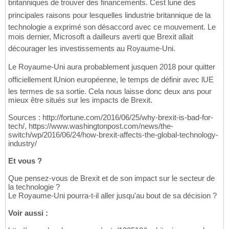
britanniques de trouver des financements. Cest lune des
principales raisons pour lesquelles lindustrie britannique de la
technologie a exprimé son désaccord avec ce mouvement. Le
mois dernier, Microsoft a dailleurs averti que Brexit allait
décourager les investissements au Royaume-Uni.
Le Royaume-Uni aura probablement jusquen 2018 pour quitter
officiellement lUnion européenne, le temps de définir avec lUE
les termes de sa sortie. Cela nous laisse donc deux ans pour
mieux être situés sur les impacts de Brexit.
Sources : http://fortune.com/2016/06/25/why-brexit-is-bad-for-
tech/, https://www.washingtonpost.com/news/the-
switch/wp/2016/06/24/how-brexit-affects-the-global-technology-
industry/
Et vous ?
Que pensez-vous de Brexit et de son impact sur le secteur de
la technologie ?
Le Royaume-Uni pourra-t-il aller jusqu'au bout de sa décision ?
Voir aussi :