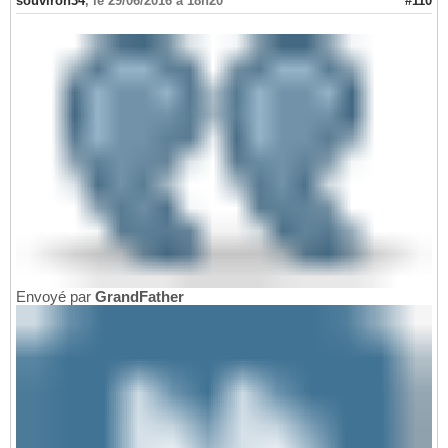
souviron34
,
le 29/06/2016 à 18h20
#110
Envoyé par
GrandFather