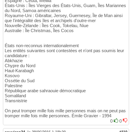
Espagne : Ceuta, Melilla
États-Unis : Îles Vierges des États-Unis, Guam, Îles Mariannes
du Nord, Samoa américaines
Royaume-Uni : Gibraltar, Jersey, Guernesey, Île de Man ainsi
que l'intégralité des îles et archipels d'outre-mer
Nouvelle-Zélande : Îles Cook, Tokelau, Niue
Australie : Île Christmas, Îles Cocos
États non-reconnus internationalement
Les entités suivantes sont contestées et n'ont pas soumis leur
candidature :
Abkhazie
Chypre du Nord
Haut-Karabagh
Kosovo
Ossétie du Sud
Palestine
République arabe sahraouie démocratique
Somaliland
Transnistrie
On peut tromper mille fois mille personnes mais on ne peut pas
tromper mille fois mille personnes. Émile Gravier - 1994
0
0