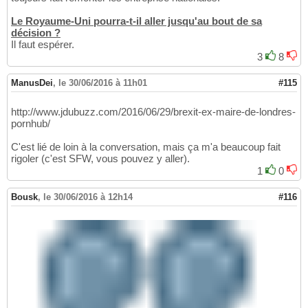
Le Royaume-Uni pourra-t-il aller jusqu'au bout de sa
décision ?
Il faut espérer.
3
8
ManusDei
,
le 30/06/2016 à 11h01
#115
http://www.jdubuzz.com/2016/06/29/brexit-ex-maire-de-londres-
pornhub/
C'est lié de loin à la conversation, mais ça m'a beaucoup fait
rigoler (c'est SFW, vous pouvez y aller).
1
0
Bousk
,
le 30/06/2016 à 12h14
#116