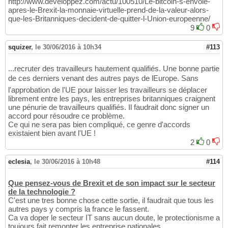
http://www.developpez.com/actu/100510/Le-bitcoin-s-envole-
apres-le-Brexit-la-monnaie-virtuelle-prend-de-la-valeur-alors-
que-les-Britanniques-decident-de-quitter-l-Union-europeenne/
9
0
squizer
,
le 30/06/2016 à 10h34
#113
...recruter des travailleurs hautement qualifiés. Une bonne partie
de ces derniers venant des autres pays de lEurope. Sans
l'approbation de l'UE pour laisser les travailleurs se déplacer
librement entre les pays, les entreprises britanniques craignent
une pénurie de travailleurs qualifiés. Il faudrait donc signer un
accord pour résoudre ce problème.
Ce qui ne sera pas bien compliqué, ce genre d'accords
existaient bien avant l'UE !
2
0
eclesia
,
le 30/06/2016 à 10h48
#114
Que pensez-vous de Brexit et de son impact sur le secteur
de la technologie ?
C'est une tres bonne chose cette sortie, il faudrait que tous les
autres pays y compris la france le fassent.
Ca va doper le secteur IT sans aucun doute, le protectionisme a
toujours fait remonter les entreprise nationales.