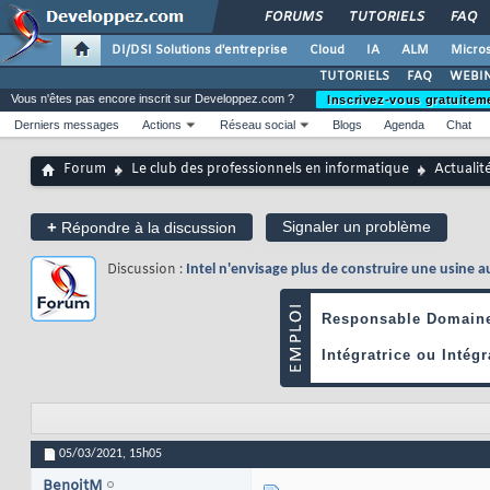
FORUMS
TUTORIELS
FAQ
DI/DSI Solutions d'entreprise
Cloud
IA
ALM
Micros
TUTORIELS
FAQ
WEBIN
Vous n'êtes pas encore inscrit sur Developpez.com ?
Inscrivez-vous gratuitem
Derniers messages
Actions
Réseau social
Blogs
Agenda
Chat
Forum
Le club des professionnels en informatique
Actualit
+
Signaler un problème
Répondre à la discussion
Discussion :
Intel n'envisage plus de construire une usine 
05/03/2021,
15h05
BenoitM