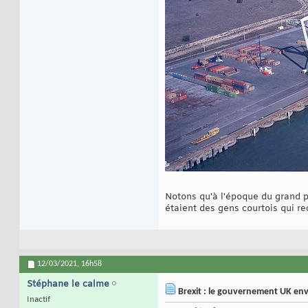
Notons qu'à l'époque du grand pè
étaient des gens courtois qui rec
12/03/2021,
16h58
Stéphane le calme
Brexit : le gouvernement UK envi
Inactif