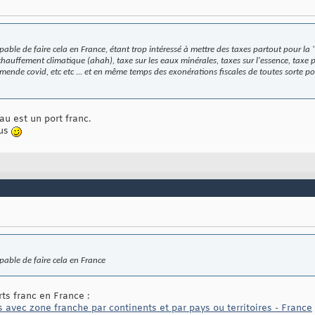
pable de faire cela en France, étant trop intéressé à mettre des taxes partout pour la
chauffement climatique (ahah), taxe sur les eaux minérales, taxes sur l'essence, taxe p
mende covid, etc etc ... et
en même temps
des exonérations fiscales de toutes sorte po
u est un port franc.
lus
pable de faire cela en France
rts franc en France :
ts avec zone franche par continents et par pays ou territoires - France