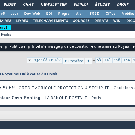
BLOGS
CHAT
NEWSLETTER
EMPLOI
ÉTUDES
DROIT
oft
Java
Dév. Web
EDI
Programmation
SGBD
Office
Mobiles
AIRES
LIVRES
TÉLÉCHARGEMENTS
SOURCES
DÉBATS
WIKI
DIC
ent !
Règles
és
Politique
Intel n'envisage plus de construire une usine au Royaume
...
Page 168 sur 169
68
118
158
164
Première
au Royaume-Uni à cause du Brexit