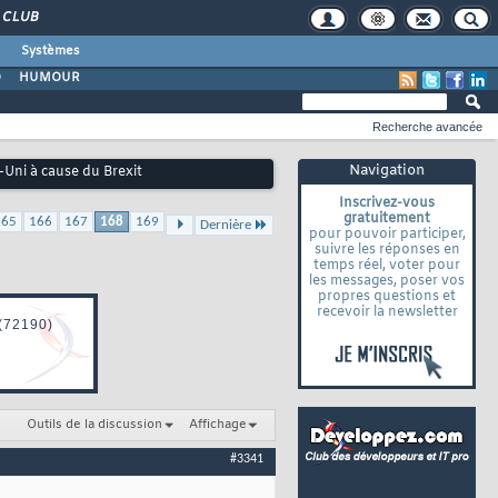
CLUB
Systèmes
O
HUMOUR
Recherche avancée
Navigation
-Uni à cause du Brexit
Inscrivez-vous
gratuitement
165
166
167
168
169
Dernière
pour pouvoir participer,
suivre les réponses en
temps réel, voter pour
les messages, poser vos
propres questions et
recevoir la newsletter
Outils de la discussion
Affichage
#3341