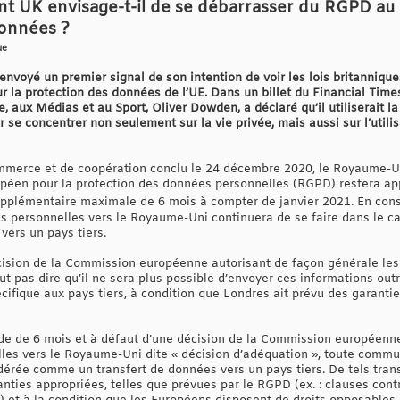
nt UK envisage-t-il de se débarrasser du RGPD au p
données ?
ue
nvoyé un premier signal de son intention de voir les lois britannique
 la protection des données de l’UE. Dans un billet du Financial Times
e, aux Médias et au Sport, Oliver Dowden, a déclaré qu’il utiliserait 
 se concentrer non seulement sur la vie privée, mais aussi sur l’utili
ommerce et de coopération conclu le 24 décembre 2020, le Royaume-U
péen pour la protection des données personnelles (RGPD) restera app
plémentaire maximale de 6 mois à compter de janvier 2021. En cons
 personnelles vers le Royaume-Uni continuera de se faire dans le ca
ers un pays tiers.
écision de la Commission européenne autorisant de façon générale le
ut pas dire qu’il ne sera plus possible d’envoyer ces informations ou
cifique aux pays tiers, à condition que Londres ait prévu des garanti
riode de 6 mois et à défaut d’une décision de la Commission européenn
lles vers le Royaume-Uni dite « décision d’adéquation », toute comm
érée comme un transfert de données vers un pays tiers. De tels trans
nties appropriées, telles que prévues par le RGPD (ex. : clauses contr