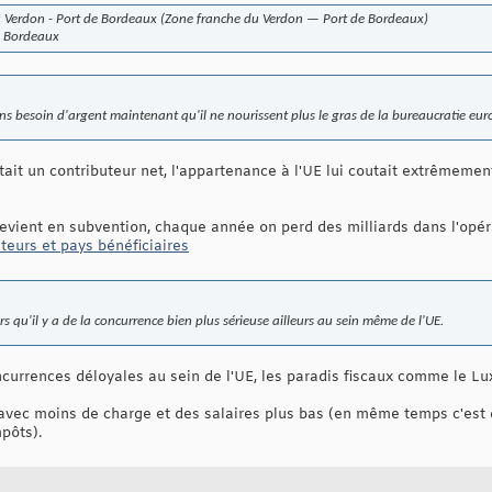
u Verdon - Port de Bordeaux (Zone franche du Verdon — Port de Bordeaux)
e Bordeaux
ins besoin d'argent maintenant qu'il ne nourissent plus le gras de la bureaucratie eu
ait un contributeur net, l'appartenance à l'UE lui coutait extrêmement
i revient en subvention, chaque année on perd des milliards dans l'opér
teurs et pays bénéficiaires
rs qu'il y a de la concurrence bien plus sérieuse ailleurs au sein même de l'UE.
ncurrences déloyales au sein de l'UE, les paradis fiscaux comme le Lu
vec moins de charge et des salaires plus bas (en même temps c'est di
pôts).