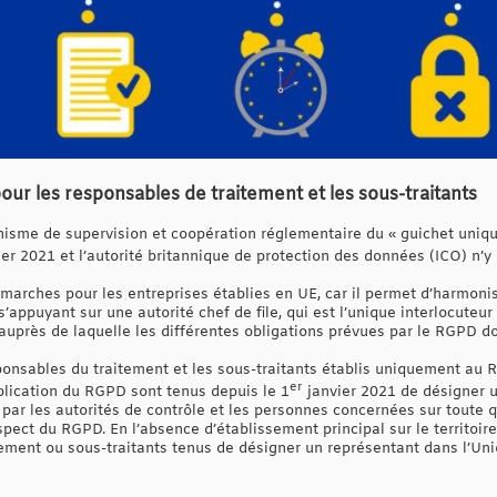
our les responsables de traitement et les sous-traitants
nisme de supervision et coopération réglementaire du « guichet unique
er 2021 et l’autorité britannique de protection des données (ICO) n’y 
émarches pour les entreprises établies en UE, car il permet d’harmoni
s’appuyant sur une autorité chef de file, qui est l’unique interlocuteu
 auprès de laquelle les différentes obligations prévues par le RGPD d
ponsables du traitement et les sous-traitants établis uniquement au 
er
plication du RGPD sont tenus depuis le 1
janvier 2021 de désigner u
par les autorités de contrôle et les personnes concernées sur toute q
espect du RGPD. En l’absence d’établissement principal sur le territo
tement ou sous-traitants tenus de désigner un représentant dans l’Uni