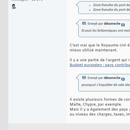
Zone franche du port d
Zone franche du port d
Envoyé par
ddoumeche
Et puis les britanniques ont mo
C'est vrai que le Royaume-Uni ét
mieux utilisé maintenant.
Il y a une partie de l'argent qu
Budget européen : pays contribu
Envoyé par
ddoumeche
pourquoi s'inquiéter de cela alo
Il existe plusieurs formes de co
Malte, Chypre, par exemple.
Mais il y a également des pays a
au niveau des charges, taxes, im