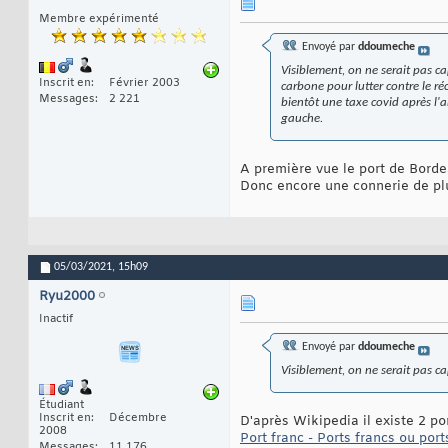
Membre expérimenté
Envoyé par
ddoumeche
Visiblement, on ne serait pas ca
Inscrit en
Février 2003
carbone pour lutter contre le ré
Messages
2 221
bientôt une taxe covid après l'a
gauche.
A première vue le port de Bordea
Donc encore une connerie de p
05/03/2021,
15h09
Ryu2000
Inactif
Envoyé par
ddoumeche
Visiblement, on ne serait pas ca
Étudiant
Inscrit en
Décembre
D'après Wikipedia il existe 2 po
2008
Port franc - Ports francs ou por
Messages
11 176