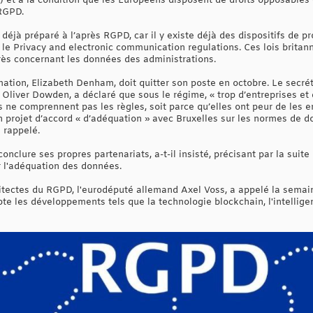
.) et à la condition que les Européens disposent de droits opposables e
 RGPD.
éjà préparé à l’après RGPD, car il y existe déjà des dispositifs de p
 le Privacy and electronic communication regulations. Ces lois britan
rès concernant les données des administrations.
mation, Elizabeth Denham, doit quitter son poste en octobre. Le secré
 Oliver Dowden, a déclaré que sous le régime, « trop d’entreprises et d
s ne comprennent pas les règles, soit parce qu’elles ont peur de les e
projet d’accord « d’adéquation » avec Bruxelles sur les normes de don
l rappelé.
nclure ses propres partenariats, a-t-il insisté, précisant par la suite
r l'adéquation des données.
itectes du RGPD, l'eurodéputé allemand Axel Voss, a appelé la semain
 les développements tels que la technologie blockchain, l'intelligenc