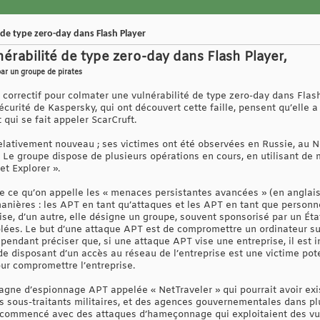
de type zero-day dans Flash Player
érabilité de type zero-day dans Flash Player,
par un groupe de pirates
 correctif pour colmater une vulnérabilité de type zero-day dans Flas
curité de Kaspersky, qui ont découvert cette faille, pensent qu’elle 
 qui se fait appeler ScarCruft.
elativement nouveau ; ses victimes ont été observées en Russie, au N
 Le groupe dispose de plusieurs opérations en cours, en utilisant de 
et Explorer ».
ne ce qu’on appelle les « menaces persistantes avancées » (en anglais
anières : les APT en tant qu’attaques et les APT en tant que person
e, d’un autre, elle désigne un groupe, souvent sponsorisé par un État
lées. Le but d’une attaque APT est de compromettre un ordinateur su
ependant préciser que, si une attaque APT vise une entreprise, il est i
de disposant d’un accès au réseau de l’entreprise est une victime pot
our compromettre l’entreprise.
ne d’espionnage APT appelée « NetTraveler » qui pourrait avoir exis
es sous-traitants militaires, et des agences gouvernementales dans p
ommencé avec des attaques d’hameçonnage qui exploitaient des vuln