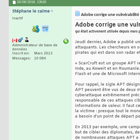
20/06/2016,
13h20
Stéphane le calme
Adobe corrige une vulnérabilité 
Inactif
Adobe corrige une vuln
qui était activement utilisée depuis mars 
Jeudi dernier, Adobe a publié un
Administrateur de base de
attaquants. Les chercheurs en sé
données
pirates qui est dans son radar et
Inscrit en
Mars 2013
Messages
10 084
« ScarCruft est un groupe APT r
Inde, au Koweït et en Roumanie.
Flash et une de Microsoft Intern
Pour rappel, le sigle APT désig
APT peuvent être vus de deux m
cyberattaque extrêmement précis
responsable de ces attaques cib
informations de valeur. Il faut c
la victime : presque tout le mon
a besoin d’un point de départ p
En 2013 par exemple, une campag
but de cibler des diplomates, d
de nombreuses attaques APT a c