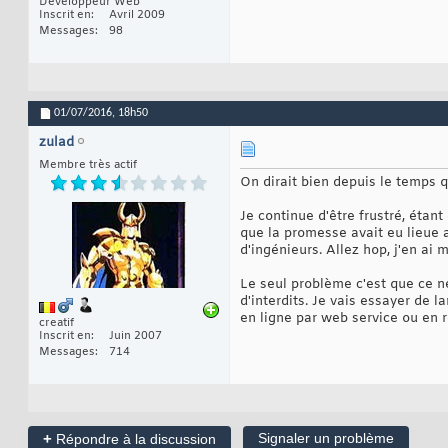
Développeur Web
Inscrit en
Avril 2009
Messages
98
01/07/2016,
18h50
zulad
Membre très actif
On dirait bien depuis le temps q
Je continue d'être frustré, étan
que la promesse avait eu lieue a
d'ingénieurs. Allez hop, j'en ai m
Le seul problème c'est que ce n
d'interdits. Je vais essayer de 
en ligne par web service ou en r
creatif
Inscrit en
Juin 2007
Messages
714
+
Signaler un problème
Répondre à la discussion