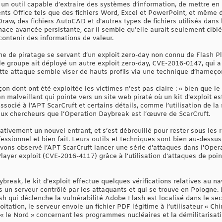
r un outil capable d’extraire des systèmes d’information, de mettre e
nts Office tels que des fichiers Word, Excel et PowerPoint, et même d
Draw, des fichiers AutoCAD et d’autres types de fichiers utilisés dans
e avancée persistante, car il semble qu’elle aurait seulement ciblé 
contenir des informations de valeur.
 de piratage se servant d’un exploit zero-day non connu de Flash P
le groupe ait déployé un autre exploit zero-day, CVE-2016-0147, qui a 
tte attaque semble viser de hauts profils via une technique d’hameç
on dont ont été exploitée les victimes n’est pas claire : « bien que 
en malveillant qui pointe vers un site web piraté où un kit d’exploit e
 associé à l’APT ScarCruft et certains détails, comme l’utilisation de 
 aux chercheurs que l’Operation Daybreak est l’œuvre de ScarCruft.
lativement un nouvel entrant, et s’est débrouillé pour rester sous le
rofessionnel et bien fait. Leurs outils et techniques sont bien au-dess
vons observé l’APT ScarCruft lancer une série d'attaques dans l'Oper
Player exploit (CVE-2016-4117) grâce à l'utilisation d’attaques de poin
break, le kit d’exploit effectue quelques vérifications relatives au n
rs un serveur contrôlé par les attaquants et qui se trouve en Pologne.
lash qui déclenche la vulnérabilité Adobe Flash est localisé dans le se
loitation, le serveur envoie un fichier PDF légitime à l’utilisateur « Ch
« le Nord » concernant les programmes nucléaires et la démilitarisati