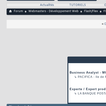
Actualités
TUTORIELS
O
Forum
Webmasters - Développement Web
Flash/Flex
F
«
D
Business Analyst - M
↳
PACIFICA
- Ile de
Experte / Expert prod
↳
LA BANQUE POST