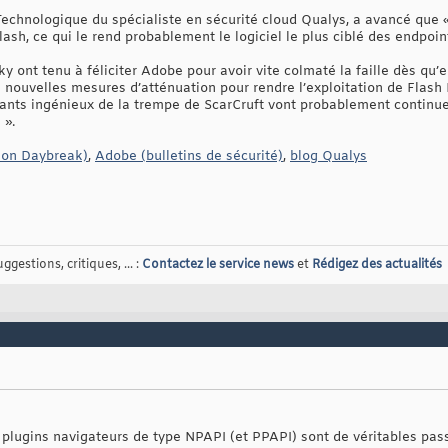
chnologique du spécialiste en sécurité cloud Qualys, a avancé que « 
sh, ce qui le rend probablement le logiciel le plus ciblé des endpoin
 ont tenu à féliciter Adobe pour avoir vite colmaté la faille dès qu’e
nouvelles mesures d’atténuation pour rendre l’exploitation de Flash Pl
ants ingénieux de la trempe de ScarCruft vont probablement continue
 ».
tion Daybreak)
,
Adobe (bulletins de sécurité)
,
blog Qualys
gestions, critiques, ... :
Contactez le service news
et
Rédigez des actualités
lugins navigateurs de type NPAPI (et PPAPI) sont de véritables pass