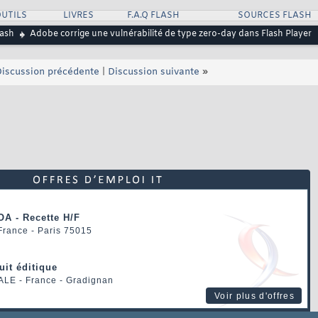
UTILS
LIVRES
F.A.Q FLASH
SOURCES FLASH
lash
Adobe corrige une vulnérabilité de type zero-day dans Flash Player
iscussion précédente
|
Discussion suivante
»
OA - Recette H/F
 France - Paris 75015
uit éditique
ALE
- France - Gradignan
Voir plus d'offres