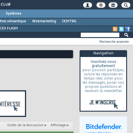
CLUB
Systèmes
Web sémantique
Webmarketing
(X)HTML
CES FLASH
Recherche avancée
Navigation
Inscrivez-vous
gratuitement
pour pouvoir participer,
suivre les réponses en
temps réel, voter pour
les messages, poser vos
propres questions et
recevoir la newsletter
Outils de la discussion
Affichage