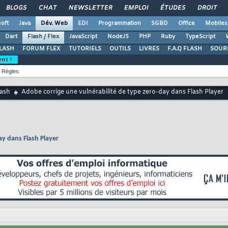
BLOGS
CHAT
NEWSLETTER
EMPLOI
ÉTUDES
DROIT
oft
Java
Dév. Web
EDI
Programmation
SGBD
Office
Mobiles
Dart
Flash / Flex
JavaScript
NodeJS
PHP
Ruby
TypeScript
LASH
FORUM FLEX
TUTORIELS
OUTILS
LIVRES
F.A.Q FLASH
SOUR
ent !
Règles
lash
Adobe corrige une vulnérabilité de type zero-day dans Flash Player
ay dans Flash Player