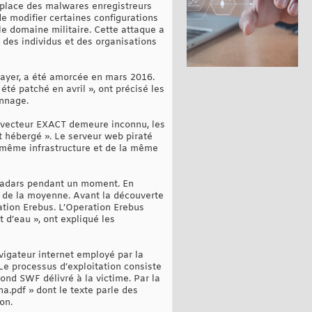
n place des malwares enregistreurs
e modifier certaines configurations
 le domaine militaire. Cette attaque a
des individus et des organisations
layer, a été amorcée en mars 2016.
été patché en avril », ont précisé les
onnage.
le vecteur EXACT demeure inconnu, les
st hébergé ». Le serveur web piraté
la même infrastructure et de la même
s radars pendant un moment. En
us de la moyenne. Avant la découverte
ation Erebus. L’Operation Erebus
t d’eau », ont expliqué les
avigateur internet employé par la
 Le processus d’exploitation consiste
cond SWF délivré à la victime. Par la
ina.pdf » dont le texte parle des
on.