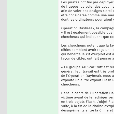
Les pirates ont fini par déploye
de frappes, de voler des docume
afin de voler des designs Corel 
être considérée comme une menac
dont les ordinateurs pourraient 
Operation Daybreak, la campagne
« Il est également possible que 
chercheurs qui indiquent que ce
Les chercheurs notent que la faç
cibles semblent avoir reçu un li
qui héberge le kit d’exploit est
façon de cibler, ont fait penser
« Le groupe AP ScarCruft est re
général, leur travail est très p
de l'Operation Daybreak, nous a
exploite un autre exploit Flash 
chercheurs.
Dans le cadre de l’Operation Day
victime avant de le rediriger ve
en trois objets Flash. L’objet F
suite, à la fin de la chaîne d’exp
désagréments entre la Chine et 