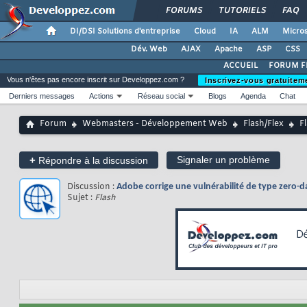
FORUMS
TUTORIELS
FAQ
DI/DSI Solutions d'entreprise
Cloud
IA
ALM
Micros
Dév. Web
AJAX
Apache
ASP
CSS
ACCUEIL
FORUM F
Vous n'êtes pas encore inscrit sur Developpez.com ?
Inscrivez-vous gratuitem
Derniers messages
Actions
Réseau social
Blogs
Agenda
Chat
Forum
Webmasters - Développement Web
Flash/Flex
F
+
Signaler un problème
Répondre à la discussion
Discussion :
Adobe corrige une vulnérabilité de type zero-d
Sujet :
Flash