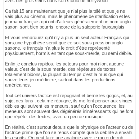
avec des gros seins dans son studio de holllywood
Ca fait 15 ans maintenant que je n'ai plus la télé et que je ne
vais plus au cinéma, mais le phénomène de starification et les
journaux français qui ont d'ailleurs généralement un nom anglo
saxon, sont bien pourris, encore de la saloperie fauxanglais.
Et vous remarquez qu'il n'y a plus un seul acteur Français qui
sors,une hypothèse serait que ce soit sous pression anglo
saxone, le français n'a plus le droit d'être représenté
physiquement, hormis en tant que sous-merde, ou semi débile.
Enfin je conclus rapidos, les acteurs pour moi n'ont aucune
valeur, c'est de la sous merde, des répéteurs de textes
totalement bidons, la plupart du temps c'est la musique qui
sauve leurs jeu médiocre, surtout dans les productions
américaines.
Tout cet univers factice est répugnant et berne les gogos, et, au
sujet des fans , cela me répugne, ils me font penser aux singes
débiles qui suivent les meneurs, sauf qu'en l'occurence, les
meneurs sont souvent des dégénérés inintéressants qui ne font
que répéter des textes, avec un peu de musique.
En réalité, c'est surtout depuis que le physique de l'acteur ou de
l'actrice prime que l'on se rends compte que la débilité a envahi
les esprits. On peut faire une analogie avec le rap ou le rnb