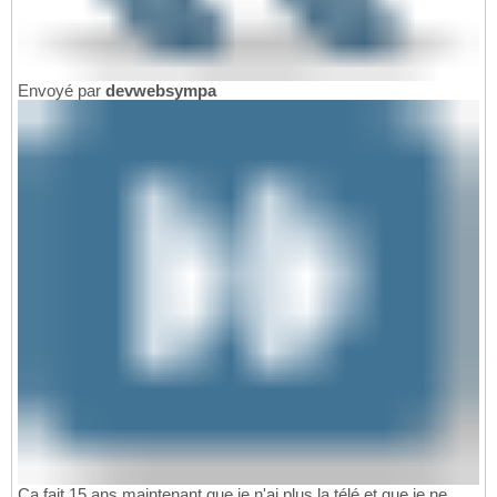
Envoyé par
devwebsympa
Ca fait 15 ans maintenant que je n'ai plus la télé et que je ne