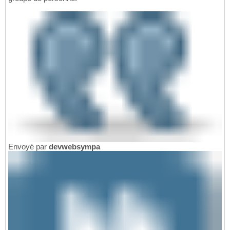
Envoyé par
devwebsympa