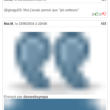
@giragu03: Moi j'avais pensé aux "jet setteurs"
0
0
Mat.M
,
le 23/06/2016 à 22h08
#15
Envoyé par
devwebsympa