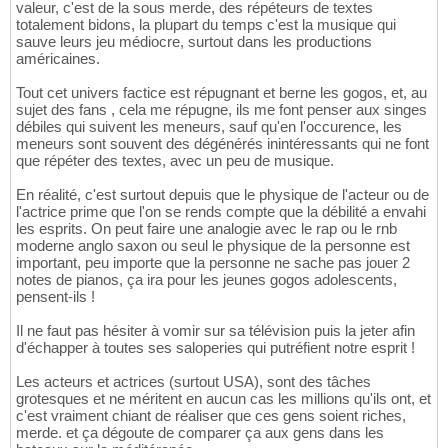
valeur, c'est de la sous merde, des répéteurs de textes
totalement bidons, la plupart du temps c'est la musique qui
sauve leurs jeu médiocre, surtout dans les productions
américaines.
Tout cet univers factice est répugnant et berne les gogos, et, au
sujet des fans , cela me répugne, ils me font penser aux singes
débiles qui suivent les meneurs, sauf qu'en l'occurence, les
meneurs sont souvent des dégénérés inintéressants qui ne font
que répéter des textes, avec un peu de musique.
En réalité, c'est surtout depuis que le physique de l'acteur ou de
l'actrice prime que l'on se rends compte que la débilité a envahi
les esprits. On peut faire une analogie avec le rap ou le rnb
moderne anglo saxon ou seul le physique de la personne est
important, peu importe que la personne ne sache pas jouer 2
notes de pianos, ça ira pour les jeunes gogos adolescents,
pensent-ils !
Il ne faut pas hésiter à vomir sur sa télévision puis la jeter afin
d'échapper à toutes ses saloperies qui putréfient notre esprit !
Les acteurs et actrices (surtout USA), sont des tâches
grotesques et ne méritent en aucun cas les millions qu'ils ont, et
c'est vraiment chiant de réaliser que ces gens soient riches,
merde. et ça dégoute de comparer ça aux gens dans les