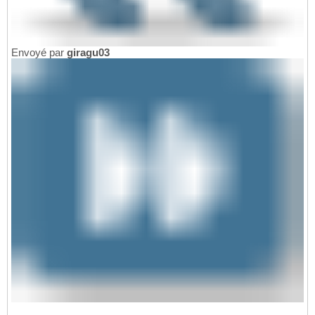
Envoyé par
giragu03