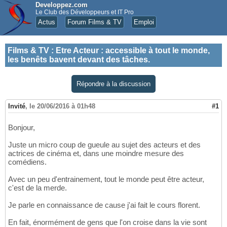
Developpez.com
Le Club des Développeurs et IT Pro
Actus
Forum Films & TV
Emploi
Films & TV
:
Etre Acteur : accessible à tout le monde,
les benêts bavent devant des tâches.
Répondre à la discussion
Invité
,
le 20/06/2016 à 01h48
#1
Bonjour,
Juste un micro coup de gueule au sujet des acteurs et des
actrices de cinéma et, dans une moindre mesure des
comédiens.
Avec un peu d'entrainement, tout le monde peut être acteur,
c'est de la merde.
Je parle en connaissance de cause j'ai fait le cours florent.
En fait, énormément de gens que l'on croise dans la vie sont