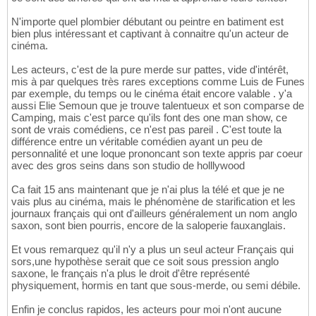
N'importe quel plombier débutant ou peintre en batiment est
bien plus intéressant et captivant à connaitre qu'un acteur de
cinéma.
Les acteurs, c'est de la pure merde sur pattes, vide d'intérêt,
mis à par quelques très rares exceptions comme Luis de Funes
par exemple, du temps ou le cinéma était encore valable . y'a
aussi Elie Semoun que je trouve talentueux et son comparse de
Camping, mais c'est parce qu'ils font des one man show, ce
sont de vrais comédiens, ce n'est pas pareil . C'est toute la
différence entre un véritable comédien ayant un peu de
personnalité et une loque prononcant son texte appris par coeur
avec des gros seins dans son studio de holllywood
Ca fait 15 ans maintenant que je n'ai plus la télé et que je ne
vais plus au cinéma, mais le phénomène de starification et les
journaux français qui ont d'ailleurs généralement un nom anglo
saxon, sont bien pourris, encore de la saloperie fauxanglais.
Et vous remarquez qu'il n'y a plus un seul acteur Français qui
sors,une hypothèse serait que ce soit sous pression anglo
saxone, le français n'a plus le droit d'être représenté
physiquement, hormis en tant que sous-merde, ou semi débile.
Enfin je conclus rapidos, les acteurs pour moi n'ont aucune