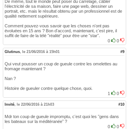
De même, tout le monde peut poser du carrelage, câbler
l'électricité de sa maison, faire une page web, dessiner un
portrait, etc. mais le résultat obtenu par un professionnel est de
qualité nettement supérieure.
Comment pouvez-vous savoir que les choses n'ont pas
évoluées en 15 ans ? Bon d'accord, maintenant, c'est pire, il
suffit de faire de la télé "réalité" pour être une "star".
0
0
Glutinus
,
le 21/06/2016 à 15h01
#9
Qui veut pousser un coup de gueule contre les omelettes au
fromage maintenant ?
Nan ?
Histoire de gueuler contre quelque chose, quoi.
1
0
Invité
,
le 22/06/2016 à 21h03
#10
Mdr ton coup de gueule impromptu, c'est quoi les "gens dans
les bateaux sur la méditéranée" ?
0
0