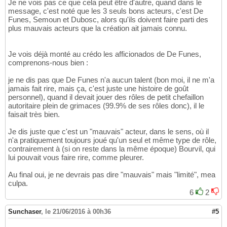
Je ne vois pas ce que cela peut être d'autre, quand dans le
message, c'est noté que les 3 seuls bons acteurs, c'est De
Funes, Semoun et Dubosc, alors qu'ils doivent faire parti des
plus mauvais acteurs que la création ait jamais connu.
Je vois déjà monté au crédo les afficionados de De Funes,
comprenons-nous bien :
je ne dis pas que De Funes n'a aucun talent (bon moi, il ne m'a
jamais fait rire, mais ça, c'est juste une histoire de goût
personnel), quand il devait jouer des rôles de petit chefaillon
autoritaire plein de grimaces (99.9% de ses rôles donc), il le
faisait très bien.
Je dis juste que c'est un "mauvais" acteur, dans le sens, où il
n'a pratiquement toujours joué qu'un seul et même type de rôle,
contrairement à (si on reste dans la même époque) Bourvil, qui
lui pouvait vous faire rire, comme pleurer.
Au final oui, je ne devrais pas dire "mauvais" mais "limité", mea
culpa.
6
2
Sunchaser
,
le 21/06/2016 à 00h36
#5