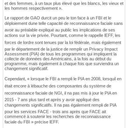
et des femmes, à un taux plus élevé que les blancs, les vieux et
les hommes respectivement ».
Le rapport de GAO durcit un peu le ton face à un FBI et le
déploiement dune telle capacité de reconnaissance faciale sans
avoir au préalable expliqué au public les implications de ses
actions sur la vie privée. Pourtant, comme le rappelle lEFF, les
forces de lordre sont tenues par la loi fédérale, mais également
par le département de la justice de remplir un Privacy Impact
Assessment (PIA) de tous les programmes qui impliquent la
collecte de données des Américains, à la fois au début du
programme, mais également à chaque fois que surviendra un
changement significatif.
Cependant, « lorsque le FBI a rempli le PIA en 2008, lorsquil en
était encore à lébauche des composantes du système de
reconnaissance faciale de NGI, il na pas mis à jour le PIA en
2015 - 7 ans plus tard et après y avoir appliqué des
changements significatifs. Il na pas également rempli de PIA
pour les services FACE - trois ans après que FACE ait
commencé à soutenir les recherches de reconnaissance
faciale du FBI » précise lEFF.