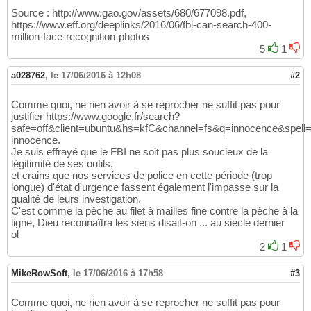
Source : http://www.gao.gov/assets/680/677098.pdf,
https://www.eff.org/deeplinks/2016/06/fbi-can-search-400-
million-face-recognition-photos
5
1
a028762
,
le 17/06/2016 à 12h08
#2
Comme quoi, ne rien avoir à se reprocher ne suffit pas pour
justifier
https://www.google.fr/search?
safe=off&client=ubuntu&hs=kfC&channel=fs&q=innocence&s
innocence.
Je suis effrayé que le FBI ne soit pas plus soucieux de la
légitimité de ses outils,
et crains que nos services de police en cette période (trop
longue) d'état d'urgence fassent également l'impasse sur la
qualité de leurs investigation.
C'est comme la pêche au filet à mailles fine contre la pêche à la
ligne, Dieu reconnaîtra les siens disait-on ... au siècle dernier
ol
2
1
MikeRowSoft
,
le 17/06/2016 à 17h58
#3
Comme quoi, ne rien avoir à se reprocher ne suffit pas pour