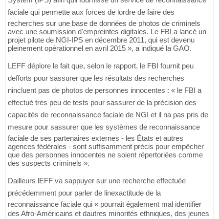
faciale qui permette aux forces de lordre de faire des
recherches sur une base de données de photos de criminels
avec une soumission d'empreintes digitales. Le FBI a lancé un
projet pilote de NGI-IPS en décembre 2011, qui est devenu
pleinement opérationnel en avril 2015 », a indiqué la GAO.
LEFF déplore le fait que, selon le rapport, le FBI fournit peu
defforts pour sassurer que les résultats des recherches
nincluent pas de photos de personnes innocentes : « le FBI a
effectué très peu de tests pour sassurer de la précision des
capacités de reconnaissance faciale de NGI et il na pas pris de
mesure pour sassurer que les systèmes de reconnaissance
faciale de ses partenaires externes - les États et autres
agences fédérales - sont suffisamment précis pour empêcher
que des personnes innocentes ne soient répertoriées comme
des suspects criminels ».
Dailleurs lEFF va sappuyer sur une recherche effectuée
précédemment pour parler de linexactitude de la
reconnaissance faciale qui « pourrait également mal identifier
des Afro-Américains et dautres minorités ethniques, des jeunes