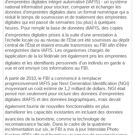
d'empreintes digitales intégré automatisé (IAFIS) - un système
national informatisé pour stocker, comparer et échanger les
données d'empreintes digitales dans un format numérique qui a
réduit le temps de soumission et de traitement des empreintes
digitales qui est passé de semaines (ou plus) à quelques
heures. Pour remplir la base de données dIAFIS, des copies
d'empreintes digitales prises à la suite d'une arrestation à
l'échelle locale ou au niveau de l'État ont été soumises au dépôt
central de l'État et étaient ensuite transmises au FBI afin d'être
enregistrées dans IAFIS. Les organismes chargés de
lapplication de la loi fédérale ont également pris les empreintes
digitales et les identifiants personnels d'un individu en garde à
vue et ont envoyé ces informations au FBI.
À partir de 2010, le FBI a commencé à remplacer
progressivement IAFIS par Next Generation Identification (NGI)
moyennant un coût estimé de 1,2 milliard de dollars. NGI était
pensé non seulement pour inclure des données d'empreintes
digitales dIAFIS et des données biographiques, mais devait
également fournir de nouvelles fonctionnalités en plus
daméliorer les capacités existantes en incluant des données
avancées de la biométrie, comme la technologie de
reconnaissance faciale. Dans le cadre de la quatrième
incrémentation sur six, le FBI a mis à jour Interstate Photo
System (IPS) afin quil fournisse un service de reconnaissance