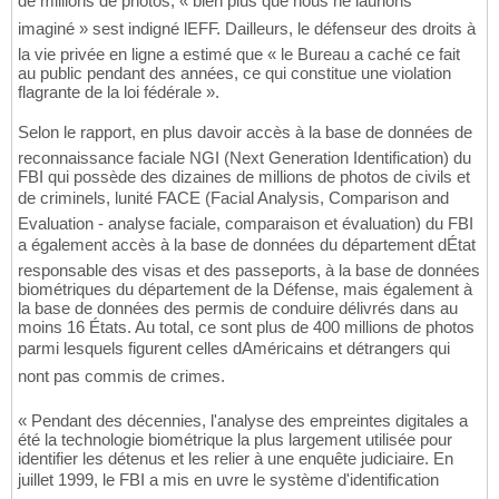
de millions de photos, « bien plus que nous ne laurions
imaginé » sest indigné lEFF. Dailleurs, le défenseur des droits à
la vie privée en ligne a estimé que « le Bureau a caché ce fait
au public pendant des années, ce qui constitue une violation
flagrante de la loi fédérale ».
Selon le rapport, en plus davoir accès à la base de données de
reconnaissance faciale NGI (Next Generation Identification) du
FBI qui possède des dizaines de millions de photos de civils et
de criminels, lunité FACE (Facial Analysis, Comparison and
Evaluation - analyse faciale, comparaison et évaluation) du FBI
a également accès à la base de données du département dÉtat
responsable des visas et des passeports, à la base de données
biométriques du département de la Défense, mais également à
la base de données des permis de conduire délivrés dans au
moins 16 États. Au total, ce sont plus de 400 millions de photos
parmi lesquels figurent celles dAméricains et détrangers qui
nont pas commis de crimes.
« Pendant des décennies, l'analyse des empreintes digitales a
été la technologie biométrique la plus largement utilisée pour
identifier les détenus et les relier à une enquête judiciaire. En
juillet 1999, le FBI a mis en uvre le système d'identification