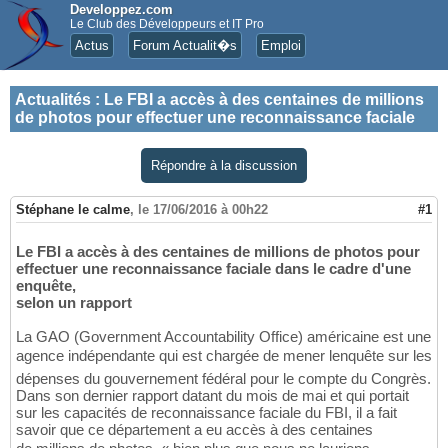
Developpez.com
Le Club des Développeurs et IT Pro
Actus
Forum Actualit�s
Emploi
Actualités
:
Le FBI a accès à des centaines de millions
de photos pour effectuer une reconnaissance faciale
Répondre à la discussion
Stéphane le calme
,
le 17/06/2016 à 00h22
#1
Le FBI a accès à des centaines de millions de photos pour
effectuer une reconnaissance faciale dans le cadre d'une
enquête,
selon un rapport
La GAO (Government Accountability Office) américaine est une
agence indépendante qui est chargée de mener lenquête sur les
dépenses du gouvernement fédéral pour le compte du Congrès.
Dans son dernier rapport datant du mois de mai et qui portait
sur les capacités de reconnaissance faciale du FBI, il a fait
savoir que ce département a eu accès à des centaines