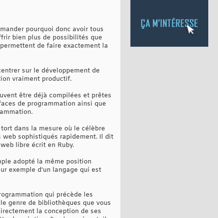
emander pourquoi donc avoir tous
frir bien plus de possibilités que
s permettent de faire exactement la
ncentrer sur le développement de
ion vraiment productif.
peuvent être déjà compilées et prêtes
rfaces de programmation ainsi que
rammation.
ort dans la mesure où le célèbre
 web sophistiqués rapidement. Il dit
web libre écrit en Ruby.
xemple adopté la même position
leur exemple d’un langage qui est
 programmation qui précède les
 le genre de bibliothèques que vous
 directement la conception de ses