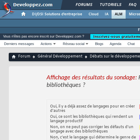
FORUMS
TUTORIELS
FAQ
DI/DSI Solutions d'entreprise
Cloud
IA
ALM
Micros
Vous n'êtes pas encore inscrit sur Developpez.com ?
Inscrivez-vous gratuitem
Derniers messages
Actions
Réseau social
Blogs
Agenda
Chat
Forum
Général Développement
Débats sur le développemen
Affichage des résultats du sondage:
bibliothèques ?
Oui, il y a déjà assez de langages pour en créer
d'autres
Oui, ce sont les bibliothèques qui rendent un
langage productif
Non, on ne peut pas corriger les défauts d’un
langage avec des bibliothèques
Non, c’est le langage qui détermine le genre de