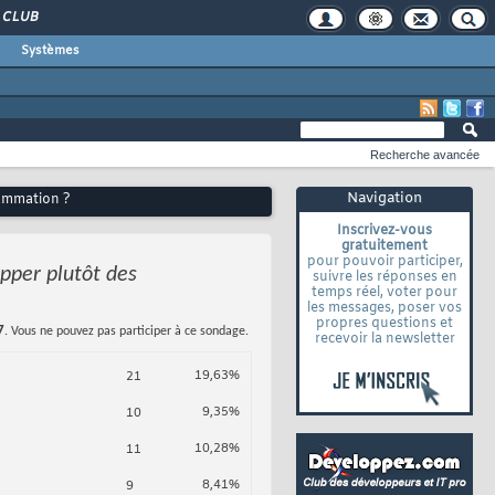
CLUB
Systèmes
Recherche avancée
Navigation
rammation ?
Inscrivez-vous
gratuitement
pour pouvoir participer,
opper plutôt des
suivre les réponses en
temps réel, voter pour
les messages, poser vos
propres questions et
7
. Vous ne pouvez pas participer à ce sondage.
recevoir la newsletter
19,63%
21
9,35%
10
10,28%
11
8,41%
9