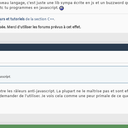
veau langage, c'est juste une lib sympa écrite en js et un buzzword q
etc tu programmes en javascript.
urs et tutoriels
de la section C++
.
?
. Merci d'utiliser les forums prévus à cet effet.
ascript.
tre les râleurs anti-javascript. La plupart ne le maîtrise pas et sont e
emander de l'utiliser. Je vois cela comme une peur primale de ce que l