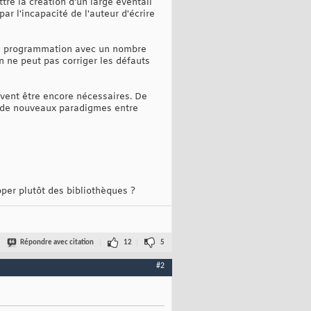
re la création d'un large éventail
par l'incapacité de l'auteur d'écrire
 de programmation avec un nombre
on ne peut pas corriger les défauts
vent être encore nécessaires. De
e de nouveaux paradigmes entre
pper plutôt des bibliothèques ?
Répondre avec citation
12
5
#2