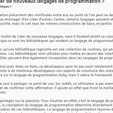
réer de nouveaux langages de programmation ?
othèques ?
ion présentent des similitudes entre eux au point où l’on peut se d
lus envisager d’en créer d’autres. Certes, certains langages peuvent of
acilité, mais ils ont tous les mêmes constructions de base, et parfoi
 inutile de créer de nouveaux langages, mais il faudrait plutôt se co
et que ce sont les bibliothèques qui rendent un langage de programmat
in, qu’une bibliothèque logicielle est une collection de routines, qui 
mmes. Les bibliothèques sont utilisées pour mettre en œuvre des inte
 Elles peuvent être également incorporées dans les langages de prog
n avec Ruby on Rails, ce développeur peut ne pas avoir totalement t
ermis à de nombreux développeurs non experts de construire des sites
ière sur le langage de programmation Ruby, mais il adore le framework 
 le seul à partager ce point de vue. Sur reddit, un utilisateur a par e
 de confirmer cette affirmation. Il ajoute en effet que R est le meil
ues.
t partagés sur la question. Pour d’autres en effet, c’est le langage de
s, la conception du langage de programmation détermine directement
tilisation de ces bibliothèques. Le langage de programmation façonne