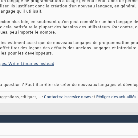
 d'un langage de programmation à usage général serait donc de permett
liser. Ils justifient donc la création d’un nouveau langage, en général, 
ngage qu'il utilisait.
flexion plus loin, en soutenant qu’on peut compléter un bon langage
 cela, satisfaire la plupart des besoins des utilisateurs. Par contre, 
ques, peu importe le nombre.
rtains estiment aussi que de nouveaux langages de programmation peu
ffet tirer des leçons des défauts des anciens langages et introduir
iles pour les développeurs.
es. Write Libraries Instead
la question ? Faut-il arrêter de créer de nouveaux langages et dévelo
gestions, critiques, ... :
Contactez le service news
et
Rédigez des actualités