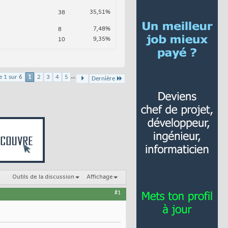
35,51%
38
7,48%
8
9,35%
10
...
e 1 sur 6
1
2
3
4
5
Dernière
Outils de la discussion
Affichage
#1