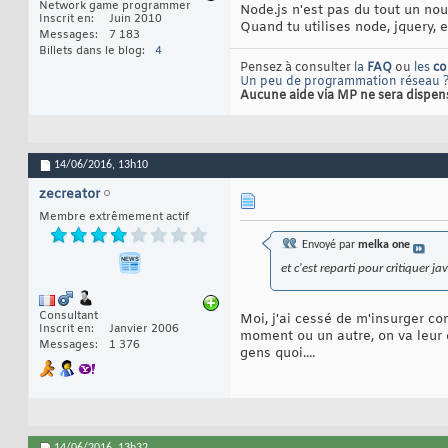
Network game programmer
Node.js n'est pas du tout un nou
Inscrit en
Juin 2010
Quand tu utilises node, jquery, 
Messages
7 183
Billets dans le blog
4
Pensez à consulter
la
FAQ
ou
les
co
Un peu de programmation réseau 
Aucune aide via MP ne sera dispensée
14/06/2016,
13h10
zecreator
Membre extrêmement actif
Envoyé par
melka one
et c'est reparti pour critiquer jav
Consultant
Moi, j'ai cessé de m'insurger con
Inscrit en
Janvier 2006
moment ou un autre, on va leur d
Messages
1 376
gens quoi....