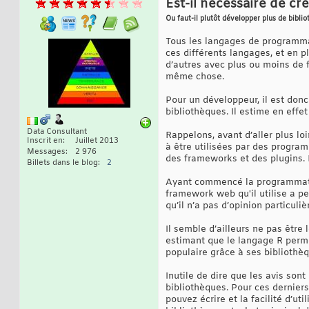
Est-il nécessaire de c
Ou faut-il plutôt développer plus de bibli
Tous les langages de programmat
ces différents langages, et en p
d’autres avec plus ou moins de f
même chose.
Pour un développeur, il est donc
bibliothèques. Il estime en eff
Data Consultant
Rappelons, avant d’aller plus lo
Inscrit en
Juillet 2013
à être utilisées par des progra
Messages
2 976
des frameworks et des plugins.
Billets dans le blog
2
Ayant commencé la programmatio
framework web qu'il utilise a p
qu’il n’a pas d’opinion particul
Il semble d’ailleurs ne pas être
estimant que le langage R permet
populaire grâce à ses bibliothèq
Inutile de dire que les avis son
bibliothèques. Pour ces dernier
pouvez écrire et la facilité d’u