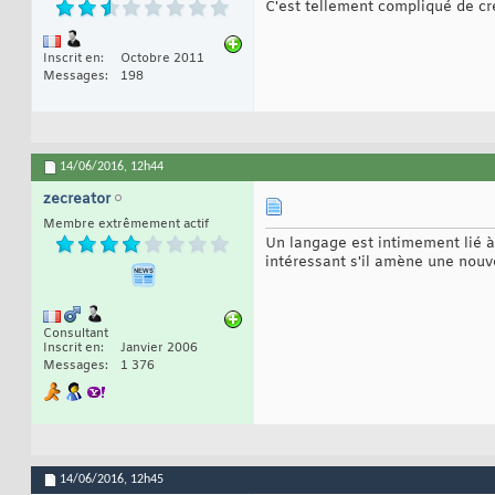
C'est tellement compliqué de c
Inscrit en
Octobre 2011
Messages
198
14/06/2016,
12h44
zecreator
Membre extrêmement actif
Un langage est intimement lié 
intéressant s'il amène une nouve
Consultant
Inscrit en
Janvier 2006
Messages
1 376
14/06/2016,
12h45