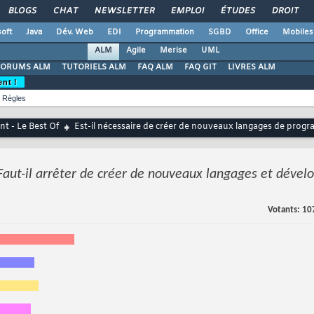
BLOGS
CHAT
NEWSLETTER
EMPLOI
ÉTUDES
DROIT
oft
Java
Dév. Web
EDI
Programmation
SGBD
Office
Mobiles
ALM
Agile
Merise
UML
FORUMS ALM
TUTORIELS ALM
FAQ ALM
FAQ GIT
LIVRES ALM
ent !
Règles
t - Le Best Of
Est-il nécessaire de créer de nouveaux langages de prog
Faut-il arrêter de créer de nouveaux langages et dével
Votants
10