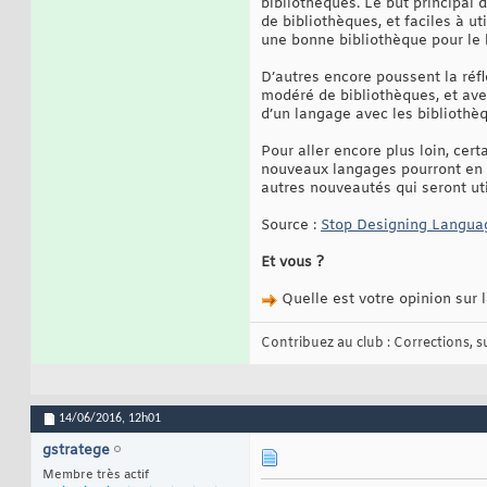
bibliothèques. Le but principal
de bibliothèques, et faciles à uti
une bonne bibliothèque pour le la
D’autres encore poussent la ré
modéré de bibliothèques, et avec
d’un langage avec les bibliothè
Pour aller encore plus loin, ce
nouveaux langages pourront en e
autres nouveautés qui seront ut
Source :
Stop Designing Languag
Et vous ?
Quelle est votre opinion sur 
Contribuez au club : Corrections, sug
14/06/2016,
12h01
gstratege
Membre très actif