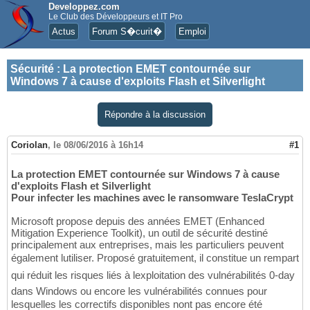
Developpez.com
Le Club des Développeurs et IT Pro
Actus
Forum S�curit�
Emploi
Sécurité
:
La protection EMET contournée sur
Windows 7 à cause d'exploits Flash et Silverlight
Répondre à la discussion
Coriolan
,
le 08/06/2016 à 16h14
#1
La protection EMET contournée sur Windows 7 à cause
d'exploits Flash et Silverlight
Pour infecter les machines avec le ransomware TeslaCrypt
Microsoft propose depuis des années EMET (Enhanced
Mitigation Experience Toolkit), un outil de sécurité destiné
principalement aux entreprises, mais les particuliers peuvent
également lutiliser. Proposé gratuitement, il constitue un rempart
qui réduit les risques liés à lexploitation des vulnérabilités 0-day
dans Windows ou encore les vulnérabilités connues pour
lesquelles les correctifs disponibles nont pas encore été