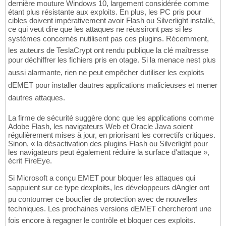
dernière mouture Windows 10, largement considérée comme
étant plus résistante aux exploits. En plus, les PC pris pour
cibles doivent impérativement avoir Flash ou Silverlight installé,
ce qui veut dire que les attaques ne réussiront pas si les
systèmes concernés nutilisent pas ces plugins. Récemment,
les auteurs de TeslaCrypt ont rendu publique la clé maîtresse
pour déchiffrer les fichiers pris en otage. Si la menace nest plus
aussi alarmante, rien ne peut empêcher dutiliser les exploits
dEMET pour installer dautres applications malicieuses et mener
dautres attaques.
La firme de sécurité suggère donc que les applications comme
Adobe Flash, les navigateurs Web et Oracle Java soient
régulièrement mises à jour, en priorisant les correctifs critiques.
Sinon, « la désactivation des plugins Flash ou Silverlight pour
les navigateurs peut également réduire la surface d'attaque »,
écrit FireEye.
Si Microsoft a conçu EMET pour bloquer les attaques qui
sappuient sur ce type dexploits, les développeurs dAngler ont
pu contourner ce bouclier de protection avec de nouvelles
techniques. Les prochaines versions dEMET chercheront une
fois encore à regagner le contrôle et bloquer ces exploits.