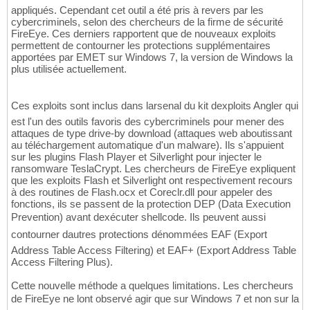
appliqués. Cependant cet outil a été pris à revers par les
cybercriminels, selon des chercheurs de la firme de sécurité
FireEye. Ces derniers rapportent que de nouveaux exploits
permettent de contourner les protections supplémentaires
apportées par EMET sur Windows 7, la version de Windows la
plus utilisée actuellement.
Ces exploits sont inclus dans larsenal du kit dexploits Angler qui
est l'un des outils favoris des cybercriminels pour mener des
attaques de type drive-by download (attaques web aboutissant
au téléchargement automatique d'un malware). Ils s'appuient
sur les plugins Flash Player et Silverlight pour injecter le
ransomware TeslaCrypt. Les chercheurs de FireEye expliquent
que les exploits Flash et Silverlight ont respectivement recours
à des routines de Flash.ocx et Coreclr.dll pour appeler des
fonctions, ils se passent de la protection DEP (Data Execution
Prevention) avant dexécuter shellcode. Ils peuvent aussi
contourner dautres protections dénommées EAF (Export
Address Table Access Filtering) et EAF+ (Export Address Table
Access Filtering Plus).
Cette nouvelle méthode a quelques limitations. Les chercheurs
de FireEye ne lont observé agir que sur Windows 7 et non sur la