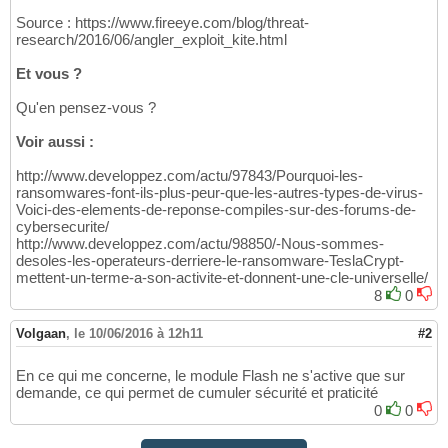
Source : https://www.fireeye.com/blog/threat-
research/2016/06/angler_exploit_kite.html
Et vous ?
Qu'en pensez-vous ?
Voir aussi :
http://www.developpez.com/actu/97843/Pourquoi-les-
ransomwares-font-ils-plus-peur-que-les-autres-types-de-virus-
Voici-des-elements-de-reponse-compiles-sur-des-forums-de-
cybersecurite/
http://www.developpez.com/actu/98850/-Nous-sommes-
desoles-les-operateurs-derriere-le-ransomware-TeslaCrypt-
mettent-un-terme-a-son-activite-et-donnent-une-cle-universelle/
8
0
Volgaan
,
le 10/06/2016 à 12h11
#2
En ce qui me concerne, le module Flash ne s'active que sur
demande, ce qui permet de cumuler sécurité et praticité
0
0