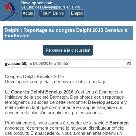
Developpez.com
Le Club des Développeurs et IT Pro
Actus
Forum Delphi
Emploi
Delphi
:
Reportage au congrès Delphi 2016 Benelux à
Eindhoven
Répondre à la discussion
gvasseur58
,
le 04/06/2016 à 10h55
#1
Congrès Delphi Benelux 2016
Developpez.com y était, découvrez notre reportage
Le
Congrès Delphi Benelux 2016
s'est tenu à Eindhoven à
l'initiative de la société Barnsten. Des photos et un reportage
témoignent du succès de cette rencontre.
Developpez.com
y
était invité en tant que communauté en langue française qui
concentre le plus d'informaticiens professionnels.
Prochainement, nous aurons à reparler de la société
Barnsten
annoncée récemment comme le nouveau distributeur officiel
des produits
Embarcadero
. Nous avons en effet obtenu un