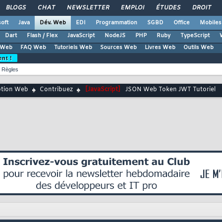
BLOGS
CHAT
NEWSLETTER
EMPLOI
ÉTUDES
DROIT
oft
Java
Dév. Web
EDI
Programmation
SGBD
Office
Mobiles
Dart
Flash / Flex
JavaScript
NodeJS
PHP
Ruby
TypeScript
 Web
FAQ Web
Tutoriels Web
Sources Web
Livres Web
Outils Web
ent !
Règles
ption Web
Contribuez
[JavaScript]
JSON Web Token JWT Tutoriel