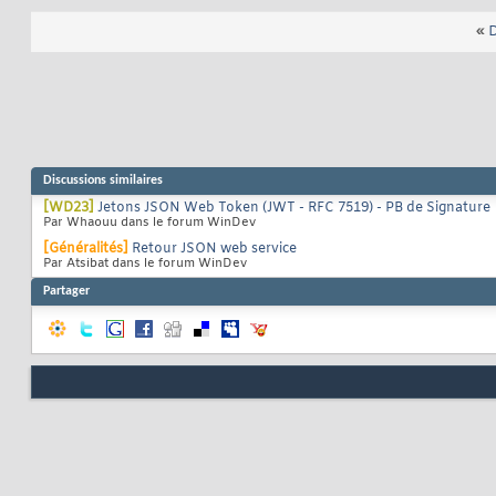
«
D
Discussions similaires
[WD23]
Jetons JSON Web Token (JWT - RFC 7519) - PB de Signature
Par Whaouu dans le forum WinDev
[Généralités]
Retour JSON web service
Par Atsibat dans le forum WinDev
Partager