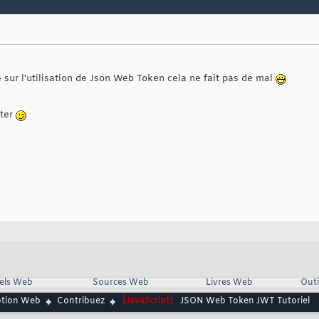
e sur l'utilisation de Json Web Token cela ne fait pas de mal
nter
iels Web
Sources Web
Livres Web
Outi
ption Web
Contribuez
[JavaScript]
JSON Web Token JWT Tutoriel