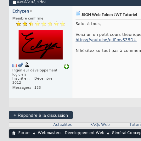
03/06/2016,
17h51
Echyzen
JSON Web Token JWT Tutoriel
Membre confirmé
Salut à tous,
Voici un un petit cours théoriqu
https://youtu.be/qlIFmv5Z5DU
N'hésitez surtout pas à comme
Ingénieur développement
logiciels
Inscrit en
Décembre
2012
Messages
123
+
Répondre à la discussion
Actualités
FAQs Web
Tutor
Forum
Webmasters - Développement Web
Général Conce