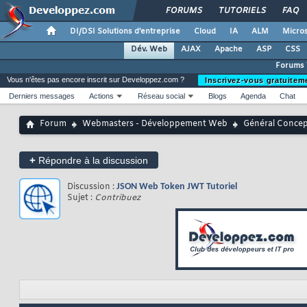
FORUMS
TUTORIELS
FAQ
DI/DSI Solutions d'entreprise
Cloud
IA
ALM
Micros
Dév. Web
AJAX
Apache
ASP
CSS
Forums
Vous n'êtes pas encore inscrit sur Developpez.com ?
Inscrivez-vous gratuitem
Derniers messages
Actions
Réseau social
Blogs
Agenda
Chat
Forum
Webmasters - Développement Web
Général Conce
+
Répondre à la discussion
Discussion :
JSON Web Token JWT Tutoriel
Sujet :
Contribuez