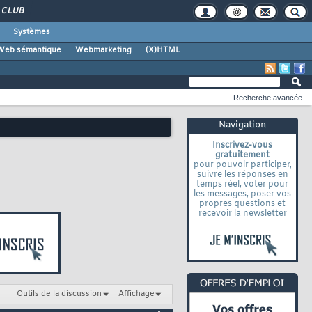
CLUB
Systèmes
Web sémantique
Webmarketing
(X)HTML
Recherche avancée
Navigation
Inscrivez-vous
gratuitement
pour pouvoir participer,
suivre les réponses en
temps réel, voter pour
les messages, poser vos
propres questions et
recevoir la newsletter
Outils de la discussion
Affichage