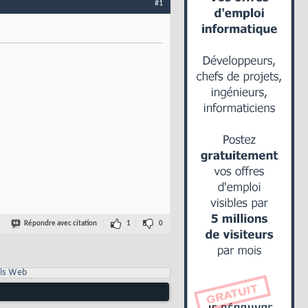
#1
Répondre avec citation
1
0
ls Web