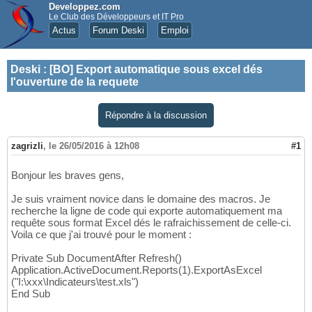
Developpez.com
Le Club des Développeurs et IT Pro
Actus
Forum Deski
Emploi
Deski
:
[BO] Export automatique sous excel dés
l'ouverture de la requete
Répondre à la discussion
zagrizli
,
le 26/05/2016 à 12h08
#1
Bonjour les braves gens,
Je suis vraiment novice dans le domaine des macros. Je
recherche la ligne de code qui exporte automatiquement ma
requête sous format Excel dés le rafraichissement de celle-ci.
Voila ce que j'ai trouvé pour le moment :
Private Sub DocumentAfter Refresh()
Application.ActiveDocument.Reports(1).ExportAsExcel
("I:\xxx\Indicateurs\test.xls")
End Sub