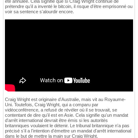
été annulée. Cela signifie que si Craig Wright continue de
prétendre qu'il a inventé le bitcoin, il risque d'être emprisonné ou
voir sa sentence s'alourdir encore.
Craig Wright est originaire d'Australie, mais vit au Royaume-
Uni. Toutefois, Craig Wright, qui a comparu par
vidéoconférence, a refusé de révéler où il se trouvait, se
contentant de dire qu'il est en Asie. Cela signifie qu'un mandat
d'arrêt international devrait être émis si les autorités
britanniques voulaient le détenir. Le tribunal britannique n'a pas
précisé s'il a l'intention d'émettre un mandat d'arrêt international
dans le but de mettre la main sur Craig Wright.