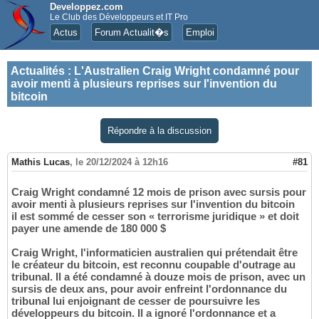
Developpez.com
Le Club des Développeurs et IT Pro
Actus
Forum Actualit�s
Emploi
Actualités
:
L'Australien Craig Wright condamné pour
avoir menti à plusieurs reprises sur l'invention du
bitcoin
Répondre à la discussion
Mathis Lucas
,
le 20/12/2024 à 12h16
#81
Craig Wright condamné 12 mois de prison avec sursis pour
avoir menti à plusieurs reprises sur l'invention du bitcoin
il est sommé de cesser son « terrorisme juridique » et doit
payer une amende de 180 000 $
Craig Wright, l'informaticien australien qui prétendait être
le créateur du bitcoin, est reconnu coupable d'outrage au
tribunal. Il a été condamné à douze mois de prison, avec un
sursis de deux ans, pour avoir enfreint l'ordonnance du
tribunal lui enjoignant de cesser de poursuivre les
développeurs du bitcoin. Il a ignoré l'ordonnance et a