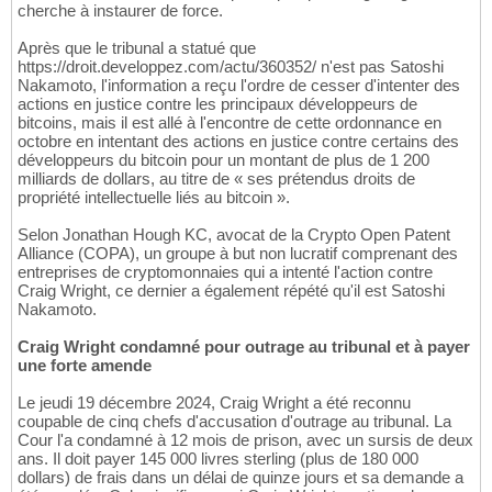
cherche à instaurer de force.
Après que le tribunal a statué que
https://droit.developpez.com/actu/360352/ n'est pas Satoshi
Nakamoto, l'information a reçu l'ordre de cesser d'intenter des
actions en justice contre les principaux développeurs de
bitcoins, mais il est allé à l'encontre de cette ordonnance en
octobre en intentant des actions en justice contre certains des
développeurs du bitcoin pour un montant de plus de 1 200
milliards de dollars, au titre de « ses prétendus droits de
propriété intellectuelle liés au bitcoin ».
Selon Jonathan Hough KC, avocat de la Crypto Open Patent
Alliance (COPA), un groupe à but non lucratif comprenant des
entreprises de cryptomonnaies qui a intenté l'action contre
Craig Wright, ce dernier a également répété qu'il est Satoshi
Nakamoto.
Craig Wright condamné pour outrage au tribunal et à payer
une forte amende
Le jeudi 19 décembre 2024, Craig Wright a été reconnu
coupable de cinq chefs d'accusation d'outrage au tribunal. La
Cour l'a condamné à 12 mois de prison, avec un sursis de deux
ans. Il doit payer 145 000 livres sterling (plus de 180 000
dollars) de frais dans un délai de quinze jours et sa demande a