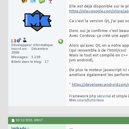
Elle est déjà disponible sur le pl
https://play.google.com/store/a
Ca c'est la version Qt, j'ai pas 
Donc oui je confirme: c'est bea
Avec Cordova: ça créé une appli
Développeur informatique
Alors qu'avec Qt, on a notre app
Inscrit en
Décembre
(qui ressemble à de l'html/css)
2006
Mais le tout est compilé en c++ 
Messages
5 239
jvm android),
Billets dans le blog
17
De plus le moteur javascript ici
améliore également les perfor
*
https://developer.android.com/
Framework php
sécurisé
et simple
Mes cours/tutoriaux
10/12/2016,
00h17
imikado