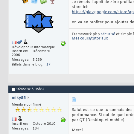
Je réecris l'appli de zéro profita
store ici:
https://play.google.com/store/a
on va en profiter pour ajouter 
Framework php
sécurisé
et simple
Mes cours/tutoriaux
Développeur informatique
Inscrit en
Décembre
2006
Messages
5 239
Billets dans le blog
17
16/05/2016,
15h54
miky55
Membre confirmé
Salut est-ce que tu connais de
performance. Si oui de quel ordr
par QT (Desktop et mobile).
Inscrit en
Octobre 2010
Messages
184
Merci