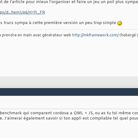
nt de l'article pour mieux l'organiser et faire un jeu un poil plus sympa
pps/d...hemUp&hl=fr_FR
des trucs sympa à cette première version un peu trop simple
 à prendre en main avec générateur web
http://mkframework.com/
(hebergé 
s benchmark qui comparent cordova a QML + JS, ou as tu toi même con
e. J'aimerai également savoir si ton appli est compilable tel quel po