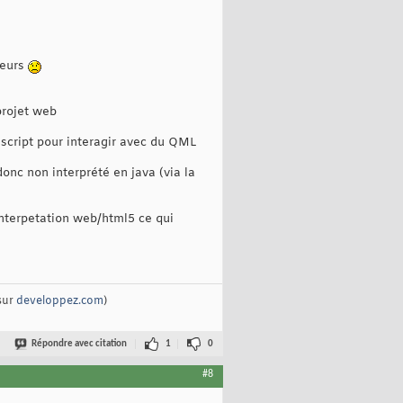
lleurs
projet web
vascript pour interagir avec du QML
onc non interprété en java (via la
'interpetation web/html5 ce qui
sur
developpez.com
)
Répondre avec citation
1
0
#8