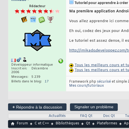
Tutoriel pour apprendre à créer 
Rédacteur
Ma première application Android
Vous allez apprendre ici comme
Eh oui, codez des jeux pour Andr
Le tutoriel est assez dense, il e
http://imikado.developpez.com/tut
Développeur informatique
Tous les meilleurs cours et 
Inscrit en
Décembre
Tous les meilleurs cours et 
2006
Messages
5 239
Billets dans le blog
17
Framework php
sécurisé
et simple
Mes cours/tutoriaux
+
Signaler un problème
Répondre à la discussion
Actualités
FAQ Qt
Doc Qt
Tu
Forum
C et C++
Bibliothèques
Qt
Plateformes
Ap