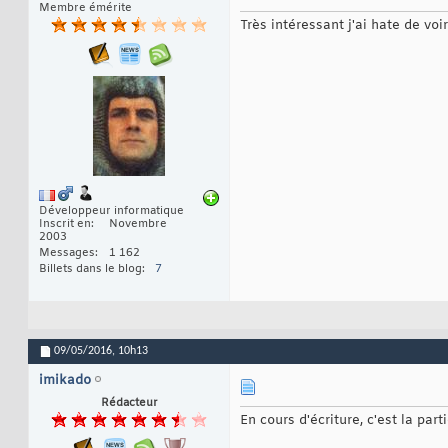
Membre émérite
Très intéressant j'ai hate de voi
Développeur informatique
Inscrit en
Novembre
2003
Messages
1 162
Billets dans le blog
7
09/05/2016,
10h13
imikado
Rédacteur
En cours d'écriture, c'est la par