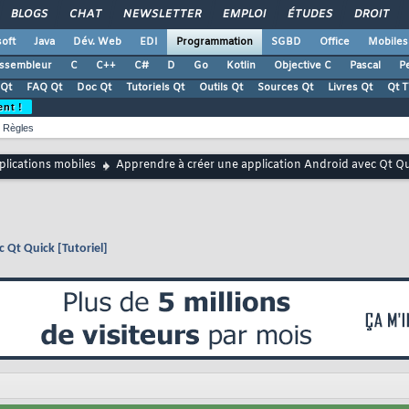
BLOGS
CHAT
NEWSLETTER
EMPLOI
ÉTUDES
DROIT
oft
Java
Dév. Web
EDI
Programmation
SGBD
Office
Mobiles
ssembleur
C
C++
C#
D
Go
Kotlin
Objective C
Pascal
Pe
Qt
FAQ Qt
Doc Qt
Tutoriels Qt
Outils Qt
Sources Qt
Livres Qt
Qt 
ent !
Règles
plications mobiles
Apprendre à créer une application Android avec Qt Qui
 Qt Quick [Tutoriel]