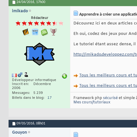
24/04/2016,
17h00
imikado
Apprendre à créer une applicat
Rédacteur
Découvrez ici en deux articles 
Eh oui, codez des jeux pour Andr
Le tutoriel étant assez dense, il 
http://imikado.developpez.com/tut
Tous les meilleurs cours et 
Développeur informatique
Inscrit en
Décembre
Tous les meilleurs cours et 
2006
Messages
5 239
Billets dans le blog
17
Framework php
sécurisé
et simple
Mes cours/tutoriaux
09/05/2016,
08h01
Gouyon