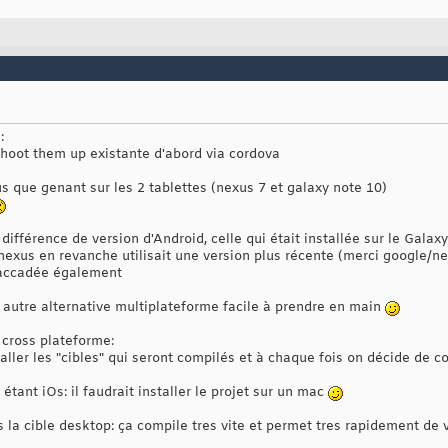
:
shoot them up existante d'abord via cordova
us que genant sur les 2 tablettes (nexus 7 et galaxy note 10)
 différence de version d'Android, celle qui était installée sur le Gala
nexus en revanche utilisait une version plus récente (merci google/ne
 saccadée également
autre alternative multiplateforme facile à prendre en main
 cross plateforme:
taller les "cibles" qui seront compilés et à chaque fois on décide de c
étant iOs: il faudrait installer le projet sur un mac
s la cible desktop: ça compile tres vite et permet tres rapidement de v