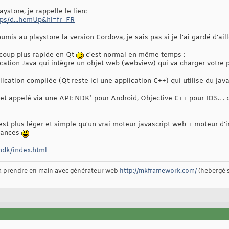
aystore, je rappelle le lien:
pps/d...hemUp&hl=fr_FR
soumis au playstore la version Cordova, je sais pas si je l'ai gardé d'ai
ucoup plus rapide en Qt
c'est normal en même temps :
cation Java qui intègre un objet web (webview) qui va charger votre 
lication compilée (Qt reste ici une application C++) qui utilise du ja
et appelé via une API: NDK* pour Android, Objective C++ pour IOS.. . d
 est plus léger et simple qu'un vrai moteur javascript web + moteur d
mances
ndk/index.html
 à prendre en main avec générateur web
http://mkframework.com/
(hebergé 