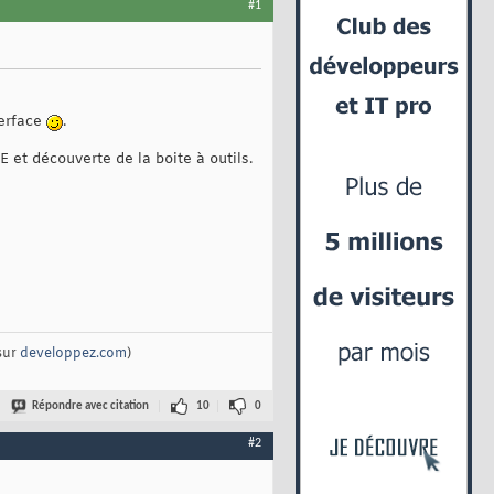
#1
terface
.
DE et découverte de la boite à outils.
sur
developpez.com
)
Répondre avec citation
10
0
#2