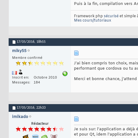
Puis à la fin, compilation vers 
Framework php
sécurisé
et simple
Mes cours/tutoriaux
17/05/2016,
18h55
miky55
Membre confirmé
J'ai bien compris ton choix, ma
performant que cordova ou tu aur
Inscrit en
Octobre 2010
Merci et bonne chance, j'attend 
Messages
184
17/05/2016,
22h33
imikado
Rédacteur
Je suis sur: l'application a déjà 
et pour Qt, idem l'application a