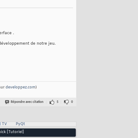
erface .
et développement de notre jeu.
sur
developpez.com
)
Répondre avec citation
5
0
t TV
PyQt
ck [Tutoriel]