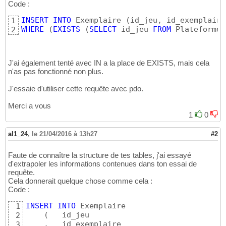
Code :
INSERT
INTO
 Exemplaire 
(
id_jeu, id_exemplaire
1
WHERE
(
EXISTS
(
SELECT
 id_jeu 
FROM
 PlateformeJ
2
J'ai également tenté avec IN a la place de EXISTS, mais cela
n'as pas fonctionné non plus.
J'essaie d'utiliser cette requête avec pdo.
Merci a vous
1
0
al1_24
,
le 21/04/2016 à 13h27
#2
Faute de connaître la structure de tes tables, j'ai essayé
d'extrapoler les informations contenues dans ton essai de
requête.
Cela donnerait quelque chose comme cela :
Code :
INSERT
INTO
 Exemplaire 

1
(
   id_jeu

2
    ,   id_exemplaire

3