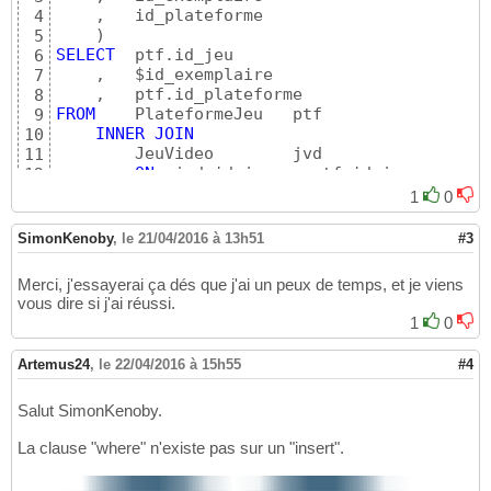
    ,   id_plateforme

4
)
5
SELECT
  ptf.id_jeu

6
    ,   $id_exemplaire  

7
8
FROM
    PlateformeJeu   ptf

9
INNER
JOIN
10
        JeuVideo        jvd

11
ON
12
WHERE
   ptf.id_plateforme   = 
{
$_POST
['id_pl
13
1
0
AND
 jvd.id_jeu          = 
{
$_POST
['id_je
14
;
15
SimonKenoby
,
le 21/04/2016 à 13h51
#3
Merci, j'essayerai ça dés que j'ai un peux de temps, et je viens
vous dire si j'ai réussi.
1
0
Artemus24
,
le 22/04/2016 à 15h55
#4
Salut SimonKenoby.
La clause "where" n'existe pas sur un "insert".