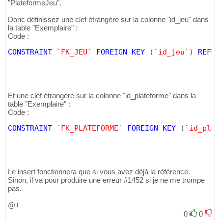
"PlateformeJeu".
Donc définissez une clef étrangère sur la colonne "id_jeu" dans
la table "Exemplaire" :
Code :
CONSTRAINT
`FK_JEU`
FOREIGN
KEY
(
`id_jeu`
)
REFER
Et une clef étrangère sur la colonne "id_plateforme" dans la
table "Exemplaire" :
Code :
CONSTRAINT
`FK_PLATEFORME`
FOREIGN
KEY
(
`id_plat
Le insert fonctionnera que si vous avez déjà la référence.
Sinon, il va pour produire une erreur #1452 si je ne me trompe
pas.
@+
0
0