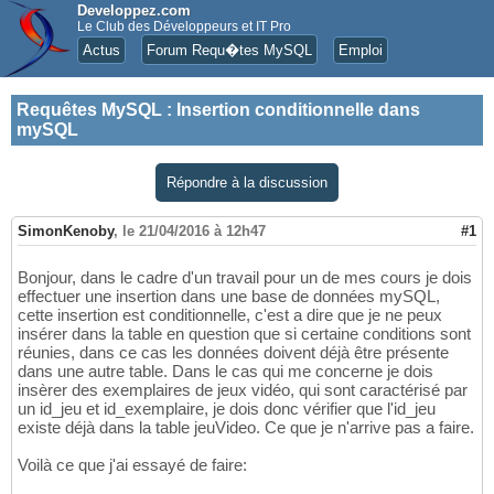
Developpez.com
Le Club des Développeurs et IT Pro
Actus
Forum Requ�tes MySQL
Emploi
Requêtes MySQL
:
Insertion conditionnelle dans
mySQL
Répondre à la discussion
SimonKenoby
,
le 21/04/2016 à 12h47
#1
Bonjour, dans le cadre d'un travail pour un de mes cours je dois
effectuer une insertion dans une base de données mySQL,
cette insertion est conditionnelle, c'est a dire que je ne peux
insérer dans la table en question que si certaine conditions sont
réunies, dans ce cas les données doivent déjà être présente
dans une autre table. Dans le cas qui me concerne je dois
insèrer des exemplaires de jeux vidéo, qui sont caractérisé par
un id_jeu et id_exemplaire, je dois donc vérifier que l'id_jeu
existe déjà dans la table jeuVideo. Ce que je n'arrive pas a faire.
Voilà ce que j'ai essayé de faire: