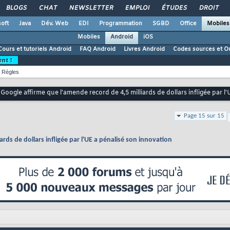
BLOGS
CHAT
NEWSLETTER
EMPLOI
ÉTUDES
DROIT
oft
Java
Dév. Web
EDI
Programmation
SGBD
Office
Mobiles
Mobiles
Android
iOS
Cours et tutoriels Android
FAQ Android
Livres Android
Codes sources et Ou
ent !
Règles
Google affirme que l'amende record de 4,5 milliards de dollars infligée par l
Page 15 sur 15
rds de dollars infligée par l'UE a pénalisé son innovation