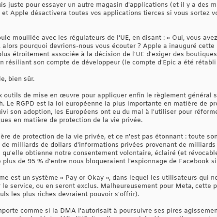
 juste pour essayer un autre magasin d'applications (et il y a des m
), et Apple désactivera toutes vos applications tierces si vous sortez
le mouillée avec les régulateurs de l'UE, en disant : « Oui, vous ave
s, alors pourquoi devrions-nous vous écouter ? Apple a inauguré cett
 plus étroitement associée à la décision de l'UE d'exiger des boutiques 
n résiliant son compte de développeur (le compte d'Epic a été rétabli 
e, bien sûr.
utils de mise en œuvre pour appliquer enfin le règlement général s
h. Le RGPD est la loi européenne la plus importante en matière de pro
ivi son adoption, les Européens ont eu du mal à l'utiliser pour réforme
ues en matière de protection de la vie privée.
re de protection de la vie privée, et ce n'est pas étonnant : toute son
 de milliards de dollars d'informations privées provenant de milliard
qu'elle obtienne notre consentement volontaire, éclairé (et révocable
ue plus de 95 % d'entre nous bloqueraient l'espionnage de Facebook si
e est un système « Pay or Okay », dans lequel les utilisateurs qui ne
 le service, ou en seront exclus. Malheureusement pour Meta, cette pra
ls les plus riches devraient pouvoir s'offrir).
orte comme si la DMA l'autorisait à poursuivre ses pires agisseme