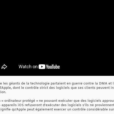
ue les géants de la technologie partaient en guerre contre la DMA et la
'Apple, dont le contrôle strict des logiciels que ses clients peuvent i
ion.
n « ordinateur protégé » ne pouvant exécuter que des logiciels approuv
appareils iOS refuseront d'exécuter des logiciels s'ils ne proviennent
 signifie qu'Apple peut également exercer un contrôle considérable sur