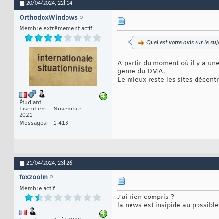
20/04/2024,
22h14
OrthodoxWindows
Membre extrêmement actif
Quel est votre avis sur le suj
A partir du moment où il y a une
genre du DMA.
Le mieux reste les sites décentr
Étudiant
Inscrit en
Novembre
2021
Messages
1 413
21/04/2024,
23h26
foxzoolm
Membre actif
J'ai rien compris ?
la news est insipide au possible.