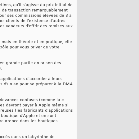
ns, qu'il s'agisse du prix initial de
sion de transaction remarquablement
 pour ses commissions élevées de 3 à
s clients de l'existence d'autres
ses vendeurs d'offrir des remises aux
 mais en théorie et en pratique, elle
trôle pour vous priver de votre
 en grande partie en raison des
.
applications d'accorder à leurs
lus d'un an pour se préparer à la DMA
redevances confuses (comme la «
ires devront payer à Apple même si
reuses (les fabricants d'applications
a boutique d'Apple et en sont
oncurrence dans les boutiques
succès dans un labyrinthe de