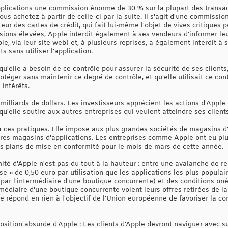
lications une commission énorme de 30 % sur la plupart des transactio
vous achetez à partir de celle-ci par la suite. Il s'agit d'une commis
eur des cartes de crédit, qui fait lui-même l'objet de vives critiques
ions élevées, Apple interdit également à ses vendeurs d'informer leur
 via leur site web) et, à plusieurs reprises, a également interdit à 
s sans utiliser l'application.
'elle a besoin de ce contrôle pour assurer la sécurité de ses clients,
otéger sans maintenir ce degré de contrôle, et qu'elle utilisait ce con
 intérêts.
milliards de dollars. Les investisseurs apprécient les actions d'Apple
qu'elle soutire aux autres entreprises qui veulent atteindre ses clients
ces pratiques. Elle impose aux plus grandes sociétés de magasins d'
'autres magasins d'applications. Les entreprises comme Apple ont eu p
des plans de mise en conformité pour le mois de mars de cette année.
ité d'Apple n'est pas du tout à la hauteur : entre une avalanche de 
e » de 0,50 euro par utilisation que les applications les plus popula
par l'intermédiaire d'une boutique concurrente) et des conditions oné
rmédiaire d'une boutique concurrente voient leurs offres retirées de l
ne répond en rien à l'objectif de l'Union européenne de favoriser la c
osition absurde d'Apple : Les clients d'Apple devront naviguer avec 