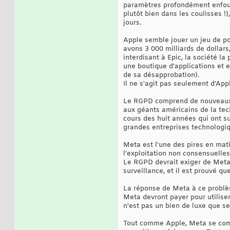
paramètres profondément enfouis
plutôt bien dans les coulisses !
jours.
Apple semble jouer un jeu de pou
avons 3 000 milliards de dollar
interdisant à Epic, la société la
une boutique d'applications et e
de sa désapprobation).
Il ne s'agit pas seulement d'Appl
Le RGPD comprend de nouveaux o
aux géants américains de la tec
cours des huit années qui ont su
grandes entreprises technologiq
Meta est l'une des pires en matiè
l'exploitation non consensuelles
Le RGPD devrait exiger de Meta 
surveillance, et il est prouvé q
La réponse de Meta à ce problèm
Meta devront payer pour utiliser
n'est pas un bien de luxe que seu
Tout comme Apple, Meta se comp