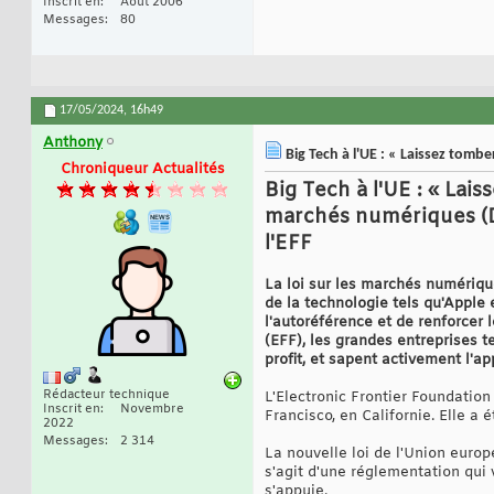
Inscrit en
Août 2006
Messages
80
17/05/2024,
16h49
Anthony
Big Tech à l'UE : « Laissez tombe
Chroniqueur Actualités
Big Tech à l'UE : « Lais
marchés numériques (DM
l'EFF
La loi sur les marchés numériqu
de la technologie tels qu'Apple et
l'autoréférence et de renforcer 
(EFF), les grandes entreprises 
profit, et sapent activement l'a
Rédacteur technique
L'Electronic Frontier Foundation
Inscrit en
Novembre
Francisco, en Californie. Elle a 
2022
Messages
2 314
La nouvelle loi de l'Union euro
s'agit d'une réglementation qui v
s'appuie.