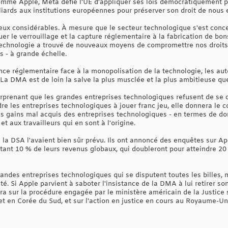
omme Apple, Meta défie l'UE d'appliquer ses lois démocratiquement 
liards aux institutions européennes pour préserver son droit de nous 
jeux considérables. À mesure que le secteur technologique s'est conce
er le verrouillage et la capture réglementaire à la fabrication de bon
 technologie a trouvé de nouveaux moyens de compromettre nos droits à 
 - à grande échelle.
nce réglementaire face à la monopolisation de la technologie, les au
 La DMA est de loin la salve la plus musclée et la plus ambitieuse q
urprenant que les grandes entreprises technologiques refusent de se c
re les entreprises technologiques à jouer franc jeu, elle donnera le 
es gains mal acquis des entreprises technologiques - en termes de don
et aux travailleurs qui en sont à l'origine.
 la DSA l'avaient bien sûr prévu. Ils ont annoncé des enquêtes sur A
ant 10 % de leurs revenus globaux, qui doubleront pour atteindre 20 
andes entreprises technologiques qui se disputent toutes les billes, 
. Si Apple parvient à saboter l'insistance de la DMA à lui retirer son 
era sur la procédure engagée par le ministère américain de la Justice 
 en Corée du Sud, et sur l'action en justice en cours au Royaume-Un