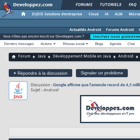
FORUMS
TUTORIELS
FAQ
DI/DSI Solutions d'entreprise
Cloud
IA
ALM
Micros
Actualités Android
Forums Android
Vous n'êtes pas encore inscrit sur Developpez.com ?
Inscrivez-vous gratuitem
Derniers messages
Actions
Réseau social
Blogs
Agenda
Chat
Forum
Java
Développement Mobile en Java
Android
+
Signaler un problème
Répondre à la discussion
Discussion :
Google affirme que l'amende record de 4,5 millia
Sujet :
Android