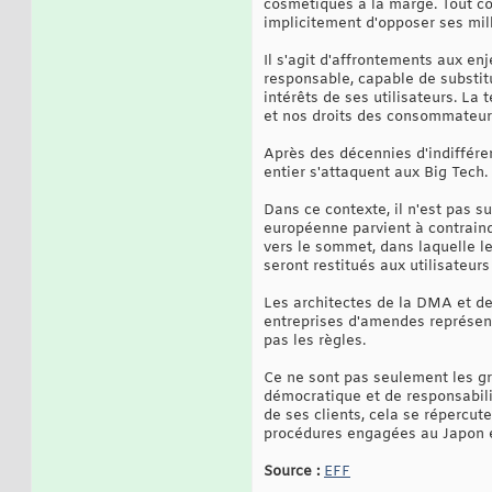
cosmétiques à la marge. Tout c
implicitement d'opposer ses mil
Il s'agit d'affrontements aux en
responsable, capable de substitu
intérêts de ses utilisateurs. La
et nos droits des consommateurs
Après des décennies d'indiffére
entier s'attaquent aux Big Tech.
Dans ce contexte, il n'est pas s
européenne parvient à contraind
vers le sommet, dans laquelle l
seront restitués aux utilisateurs 
Les architectes de la DMA et de
entreprises d'amendes représent
pas les règles.
Ce ne sont pas seulement les gr
démocratique et de responsabilité
de ses clients, cela se répercut
procédures engagées au Japon et
Source :
EFF