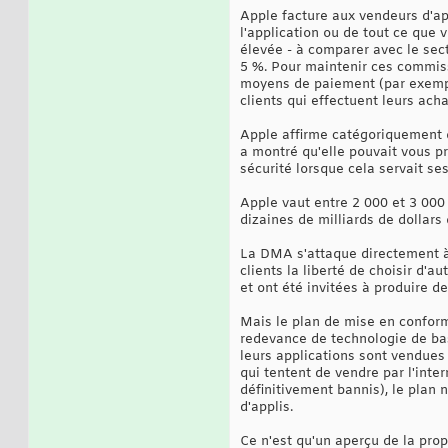
Apple facture aux vendeurs d'app
l'application ou de tout ce que 
élevée - à comparer avec le sect
5 %. Pour maintenir ces commiss
moyens de paiement (par exemple,
clients qui effectuent leurs achat
Apple affirme catégoriquement qu
a montré qu'elle pouvait vous pr
sécurité lorsque cela servait ses
Apple vaut entre 2 000 et 3 000 
dizaines de milliards de dollars 
La DMA s'attaque directement à 
clients la liberté de choisir d
et ont été invitées à produire 
Mais le plan de mise en conform
redevance de technologie de bas
leurs applications sont vendues 
qui tentent de vendre par l'inte
définitivement bannis), le plan 
d'applis.
Ce n'est qu'un aperçu de la prop