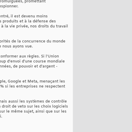
promulguées, promettant
espionner.
ntré, il est devenu moins
s produits et à la défense des
la vie privée, nos droits du travail
torités de la concurrence du monde
ue nous ayons vue.
onformer aux règles. Si l'Union
coup d'envoi d'une course mondiale
nées, de pouvoir et d'argent -
pple, Google et Meta, menaçant les
% si les entreprises ne respectent
mais aussi les systèmes de contrôle
droit de veto sur les choix logiciels
sur le même sujet, ainsi que sur les
i.