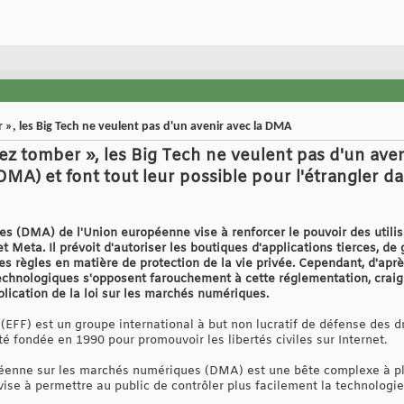
r », les Big Tech ne veulent pas d'un avenir avec la DMA
sez tomber », les Big Tech ne veulent pas d'un aveni
A) et font tout leur possible pour l'étrangler d
es (DMA) de l'Union européenne vise à renforcer le pouvoir des utili
 Meta. Il prévoit d'autoriser les boutiques d'applications tierces, de ga
les règles en matière de protection de la vie privée. Cependant, d'aprè
technologiques s'opposent farouchement à cette réglementation, craig
pplication de la loi sur les marchés numériques.
 (EFF) est un groupe international à but non lucratif de défense des 
été fondée en 1990 pour promouvoir les libertés civiles sur Internet.
péenne sur les marchés numériques (DMA) est une bête complexe à plus
ise à permettre au public de contrôler plus facilement la technologie qu