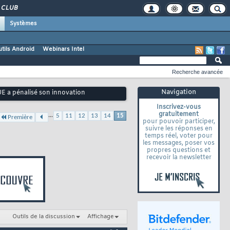
CLUB
Systèmes
tils Android
Webinars Intel
Recherche avancée
Navigation
'UE a pénalisé son innovation
Inscrivez-vous
gratuitement
...
5
11
12
13
14
15
Première
pour pouvoir participer,
suivre les réponses en
temps réel, voter pour
les messages, poser vos
propres questions et
recevoir la newsletter
Outils de la discussion
Affichage