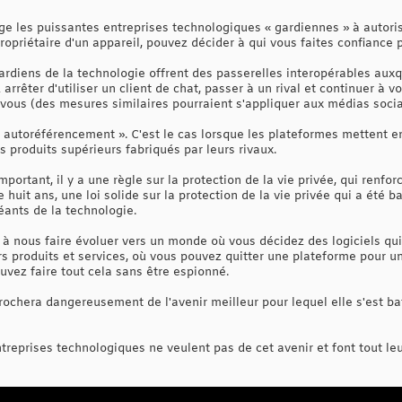
ge les puissantes entreprises technologiques « gardiennes » à autoris
propriétaire d'un appareil, pouvez décider à qui vous faites confiance p
ardiens de la technologie offrent des passerelles interopérables aux
 arrêter d'utiliser un client de chat, passer à un rival et continuer à
vous (des mesures similaires pourraient s'appliquer aux médias sociau
l'« autoréférencement ». C'est le cas lorsque les plateformes mettent e
s produits supérieurs fabriqués par leurs rivaux.
important, il y a une règle sur la protection de la vie privée, qui renfo
 huit ans, une loi solide sur la protection de la vie privée qui a été
géants de la technologie.
à nous faire évoluer vers un monde où vous décidez des logiciels qui 
urs produits et services, où vous pouvez quitter une plateforme pour 
ouvez faire tout cela sans être espionné.
prochera dangereusement de l'avenir meilleur pour lequel elle s'est b
entreprises technologiques ne veulent pas de cet avenir et font tout le