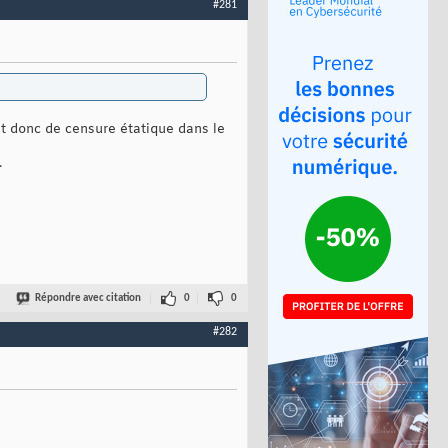
#281
 et donc de censure étatique dans le
.
Répondre avec citation
0
0
#282