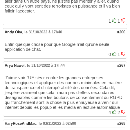
aller dans un autre pays, ne justifie pas mériter y aller, quand
ceux qui y vont sont des terroristes en puissance et il va bien
falloir l'accepter.
1
1
Andy Oka
,
le 31/10/2022 à 17h40
#266
Enfin quelque chose pour que Google n'ait qu'une seule
application de chat.
0
1
Arya Nawel
,
le 31/10/2022 à 17h44
#267
J'aime voir l'UE sévir contre les grandes entreprises
technologiques et appliquer des normes minimales en matière
de transparence et d'interopérabilité des données. Cela dit,
j'espère vraiment que cela n'aura pas d'effets secondaires
désagréables comme les boutons de consentement du RGPD
qui franchement sont la chose la plus ennuyeuse a venir sur
internet depuis les popup et les media en lecture automatique
4
2
HaryRoseAndMac
,
le 03/11/2022 à 02h00
#268