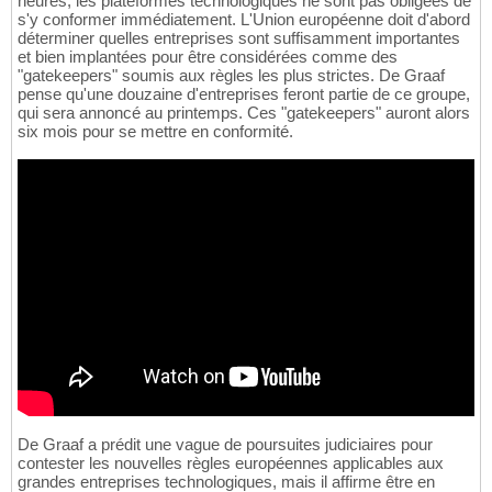
heures, les plateformes technologiques ne sont pas obligées de
s'y conformer immédiatement. L'Union européenne doit d'abord
déterminer quelles entreprises sont suffisamment importantes
et bien implantées pour être considérées comme des
"gatekeepers" soumis aux règles les plus strictes. De Graaf
pense qu'une douzaine d'entreprises feront partie de ce groupe,
qui sera annoncé au printemps. Ces "gatekeepers" auront alors
six mois pour se mettre en conformité.
De Graaf a prédit une vague de poursuites judiciaires pour
contester les nouvelles règles européennes applicables aux
grandes entreprises technologiques, mais il affirme être en