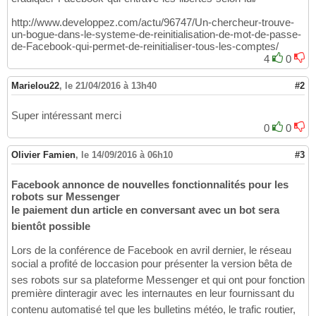
http://www.developpez.com/actu/96747/Un-chercheur-trouve-
un-bogue-dans-le-systeme-de-reinitialisation-de-mot-de-passe-
de-Facebook-qui-permet-de-reinitialiser-tous-les-comptes/
4
0
Marielou22
,
le 21/04/2016 à 13h40
#2
Super intéressant merci
0
0
Olivier Famien
,
le 14/09/2016 à 06h10
#3
Facebook annonce de nouvelles fonctionnalités pour les
robots sur Messenger
le paiement dun article en conversant avec un bot sera
bientôt possible
Lors de la conférence de Facebook en avril dernier, le réseau
social a profité de loccasion pour présenter la version bêta de
ses robots sur sa plateforme Messenger et qui ont pour fonction
première dinteragir avec les internautes en leur fournissant du
contenu automatisé tel que les bulletins météo, le trafic routier,