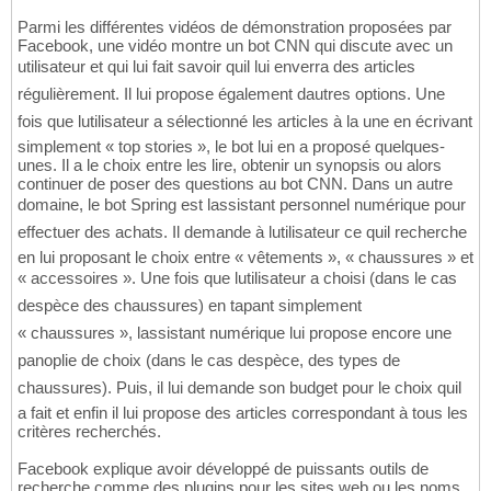
Parmi les différentes vidéos de démonstration proposées par
Facebook, une vidéo montre un bot CNN qui discute avec un
utilisateur et qui lui fait savoir quil lui enverra des articles
régulièrement. Il lui propose également dautres options. Une
fois que lutilisateur a sélectionné les articles à la une en écrivant
simplement « top stories », le bot lui en a proposé quelques-
unes. Il a le choix entre les lire, obtenir un synopsis ou alors
continuer de poser des questions au bot CNN. Dans un autre
domaine, le bot Spring est lassistant personnel numérique pour
effectuer des achats. Il demande à lutilisateur ce quil recherche
en lui proposant le choix entre « vêtements », « chaussures » et
« accessoires ». Une fois que lutilisateur a choisi (dans le cas
despèce des chaussures) en tapant simplement
« chaussures », lassistant numérique lui propose encore une
panoplie de choix (dans le cas despèce, des types de
chaussures). Puis, il lui demande son budget pour le choix quil
a fait et enfin il lui propose des articles correspondant à tous les
critères recherchés.
Facebook explique avoir développé de puissants outils de
recherche comme des plugins pour les sites web ou les noms