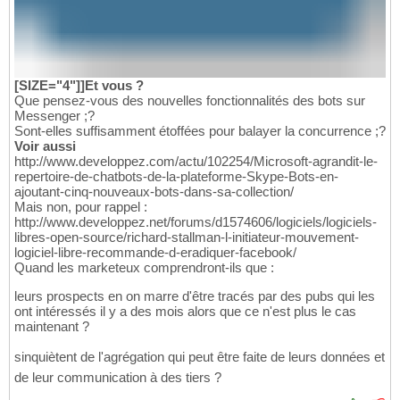
[SIZE="4"]]Et vous ?
Que pensez-vous des nouvelles fonctionnalités des bots sur
Messenger ;?
Sont-elles suffisamment étoffées pour balayer la concurrence ;?
Voir aussi
http://www.developpez.com/actu/102254/Microsoft-agrandit-le-
repertoire-de-chatbots-de-la-plateforme-Skype-Bots-en-
ajoutant-cinq-nouveaux-bots-dans-sa-collection/
Mais non, pour rappel :
http://www.developpez.net/forums/d1574606/logiciels/logiciels-
libres-open-source/richard-stallman-l-initiateur-mouvement-
logiciel-libre-recommande-d-eradiquer-facebook/
Quand les marketeux comprendront-ils que :
leurs prospects en on marre d'être tracés par des pubs qui les
ont intéressés il y a des mois alors que ce n'est plus le cas
maintenant ?
sinquiètent de l'agrégation qui peut être faite de leurs données et
de leur communication à des tiers ?