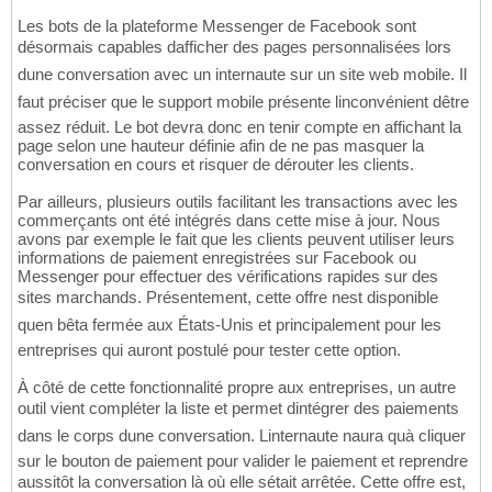
Les bots de la plateforme Messenger de Facebook sont
désormais capables dafficher des pages personnalisées lors
dune conversation avec un internaute sur un site web mobile. Il
faut préciser que le support mobile présente linconvénient dêtre
assez réduit. Le bot devra donc en tenir compte en affichant la
page selon une hauteur définie afin de ne pas masquer la
conversation en cours et risquer de dérouter les clients.
Par ailleurs, plusieurs outils facilitant les transactions avec les
commerçants ont été intégrés dans cette mise à jour. Nous
avons par exemple le fait que les clients peuvent utiliser leurs
informations de paiement enregistrées sur Facebook ou
Messenger pour effectuer des vérifications rapides sur des
sites marchands. Présentement, cette offre nest disponible
quen bêta fermée aux États-Unis et principalement pour les
entreprises qui auront postulé pour tester cette option.
À côté de cette fonctionnalité propre aux entreprises, un autre
outil vient compléter la liste et permet dintégrer des paiements
dans le corps dune conversation. Linternaute naura quà cliquer
sur le bouton de paiement pour valider le paiement et reprendre
aussitôt la conversation là où elle sétait arrêtée. Cette offre est,