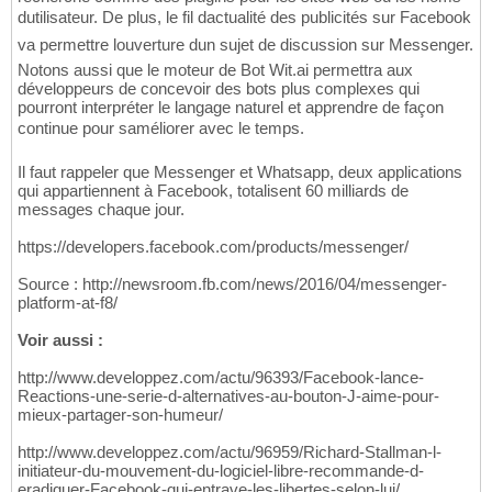
dutilisateur. De plus, le fil dactualité des publicités sur Facebook
va permettre louverture dun sujet de discussion sur Messenger.
Notons aussi que le moteur de Bot Wit.ai permettra aux
développeurs de concevoir des bots plus complexes qui
pourront interpréter le langage naturel et apprendre de façon
continue pour saméliorer avec le temps.
Il faut rappeler que Messenger et Whatsapp, deux applications
qui appartiennent à Facebook, totalisent 60 milliards de
messages chaque jour.
https://developers.facebook.com/products/messenger/
Source : http://newsroom.fb.com/news/2016/04/messenger-
platform-at-f8/
Voir aussi :
http://www.developpez.com/actu/96393/Facebook-lance-
Reactions-une-serie-d-alternatives-au-bouton-J-aime-pour-
mieux-partager-son-humeur/
http://www.developpez.com/actu/96959/Richard-Stallman-l-
initiateur-du-mouvement-du-logiciel-libre-recommande-d-
eradiquer-Facebook-qui-entrave-les-libertes-selon-lui/