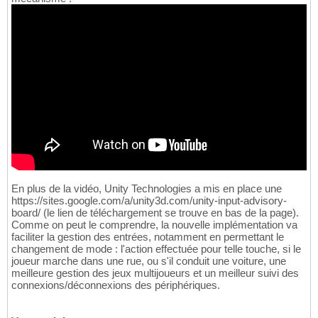
En plus de la vidéo, Unity Technologies a mis en place une
https://sites.google.com/a/unity3d.com/unity-input-advisory-
board/ (le lien de téléchargement se trouve en bas de la page).
Comme on peut le comprendre, la nouvelle implémentation va
faciliter la gestion des entrées, notamment en permettant le
changement de mode : l'action effectuée pour telle touche, si le
joueur marche dans une rue, ou s'il conduit une voiture, une
meilleure gestion des jeux multijoueurs et un meilleur suivi des
connexions/déconnexions des périphériques.