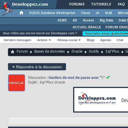
FORUMS
TUTORIELS
FAQ
DI/DSI Solutions d'entreprise
Cloud
IA
ALM
Micros
SGBD
4D
Access
Big Data
Data 
ACCUEIL ORACLE
FORUM ORAC
Vous n'êtes pas encore inscrit sur Developpez.com ?
Inscrivez-vous gratuitem
Derniers messages
Actions
Réseau social
Blogs
Agenda
Chat
Forum
Bases de données
Oracle
Outils
Sql*Plus
G
+
Répondre à la discussion
Discussion :
Gestion de mot de passe avec "\"
Sujet :
Sql*Plus Oracle