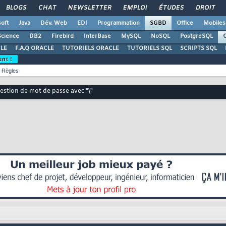
BLOGS
CHAT
NEWSLETTER
EMPLOI
ÉTUDES
DROIT
oft
Java
Dév. Web
EDI
Programmation
SGBD
Office
Mobiles
Science
DB2
Firebird
InterBase
MySQL
NoSQL
PostgreSQL
O
LE
F.A.Q ORACLE
TUTORIELS ORACLE
TUTORIELS SQL
SCRIPTS SQL
ent !
Règles
estion de mot de passe avec "\"