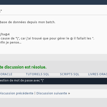
\"
a base de données depuis mon batch.
7/hx@4
ause de "\", car j'ai trouvé que pour gérer le @ il fallait les ".
fin je pense...
te discussion est résolue.
 ORACLE
TUTORIELS SQL
SCRIPTS SQL
LIVRES ORA
estion de mot de passe avec "\"
iscussion précédente
|
Discussion suivante
»