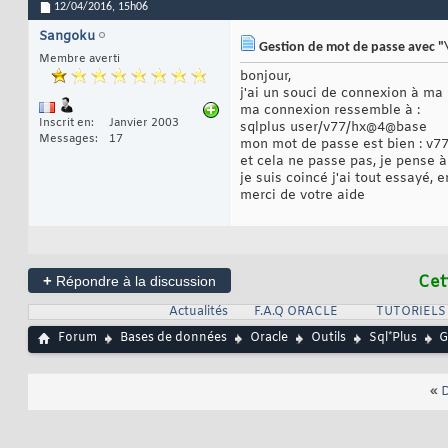
12/04/2016,
15h06
Sangoku
Gestion de mot de passe avec "
Membre averti
bonjour,
j'ai un souci de connexion à m
ma connexion ressemble à :
Inscrit en
Janvier 2003
sqlplus user/v77/hx@4@base
Messages
17
mon mot de passe est bien : v7
et cela ne passe pas, je pense à c
je suis coincé j'ai tout essayé, en
merci de votre aide
+
Cet
Répondre à la discussion
Actualités
F.A.Q ORACLE
TUTORIELS
Forum
Bases de données
Oracle
Outils
Sql*Plus
G
«
D