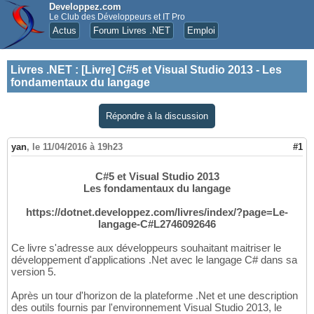
Developpez.com
Le Club des Développeurs et IT Pro
Actus
Forum Livres .NET
Emploi
Livres .NET
:
[Livre] C#5 et Visual Studio 2013 - Les
fondamentaux du langage
Répondre à la discussion
yan
,
le 11/04/2016 à 19h23
#1
C#5 et Visual Studio 2013
Les fondamentaux du langage
https://dotnet.developpez.com/livres/index/?page=Le-
langage-C#L2746092646
Ce livre s'adresse aux développeurs souhaitant maitriser le
développement d'applications .Net avec le langage C# dans sa
version 5.
Après un tour d'horizon de la plateforme .Net et une description
des outils fournis par l'environnement Visual Studio 2013, le