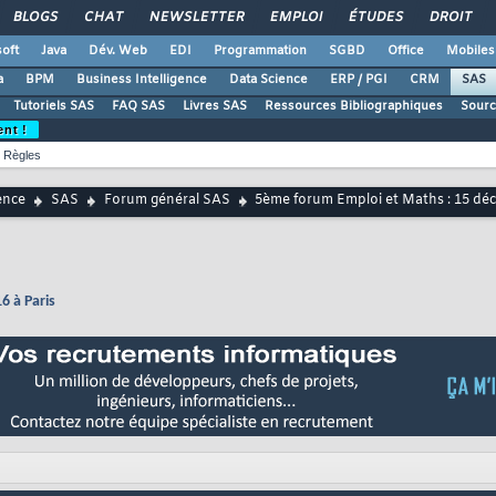
BLOGS
CHAT
NEWSLETTER
EMPLOI
ÉTUDES
DROIT
oft
Java
Dév. Web
EDI
Programmation
SGBD
Office
Mobiles
a
BPM
Business Intelligence
Data Science
ERP / PGI
CRM
SAS
Tutoriels SAS
FAQ SAS
Livres SAS
Ressources Bibliographiques
Sourc
ent !
Règles
ence
SAS
Forum général SAS
5ème forum Emploi et Maths : 15 déc
6 à Paris