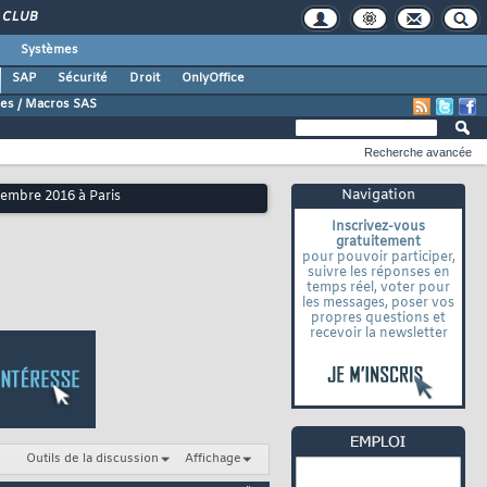
CLUB
Systèmes
SAP
Sécurité
Droit
OnlyOffice
es / Macros SAS
Recherche avancée
Navigation
embre 2016 à Paris
Inscrivez-vous
gratuitement
pour pouvoir participer,
suivre les réponses en
temps réel, voter pour
les messages, poser vos
propres questions et
recevoir la newsletter
Outils de la discussion
Affichage