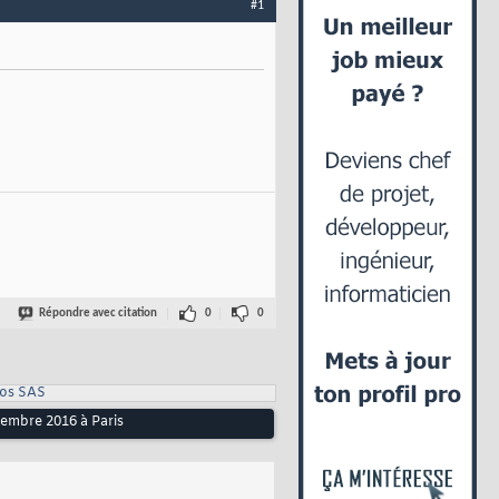
#1
Répondre avec citation
0
0
ros SAS
embre 2016 à Paris