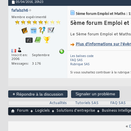
05/04/2016,
20h23
fafabzh6
5ème forum Emploi et Maths : 1
Membre expérimenté
5ème forum Emploi et 
Le 5ème forum Emploi et Maths 
Plus d'informations sur l'év
Inscrit en
Septembre
Les balises code
2006
FAQ SAS
Messages
3 176
Rubrique SAS
Si vous souhaitez contribuer à la rubrique
+
Signaler un problème
Répondre à la discussion
Actualités
Tutoriels SAS
FAQ SAS
Forum
Logiciels
Solutions d'entreprise
Business Intellig
«
D