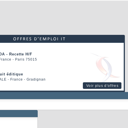
OA - Recette H/F
 France - Paris 75015
uit éditique
ALE
- France - Gradignan
Voir plus d'offres