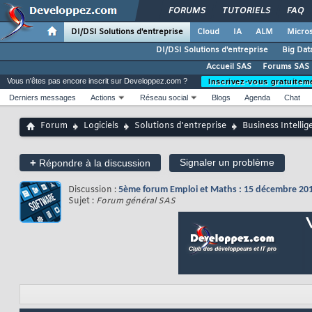
FORUMS
TUTORIELS
FAQ
DI/DSI Solutions d'entreprise
Cloud
IA
ALM
Micros
DI/DSI Solutions d'entreprise
Big Dat
Accueil SAS
Forums SAS
Vous n'êtes pas encore inscrit sur Developpez.com ?
Inscrivez-vous gratuitem
Derniers messages
Actions
Réseau social
Blogs
Agenda
Chat
Forum
Logiciels
Solutions d'entreprise
Business Intellig
+
Signaler un problème
Répondre à la discussion
Discussion :
5ème forum Emploi et Maths : 15 décembre 201
Sujet :
Forum général SAS