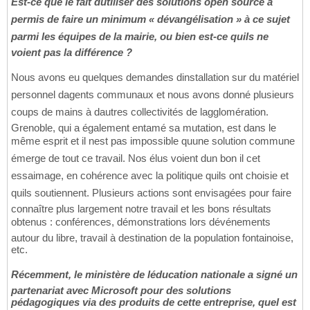
Est-ce que le fait dutiliser des solutions open source a
permis de faire un minimum « dévangélisation » à ce sujet
parmi les équipes de la mairie, ou bien est-ce quils ne
voient pas la différence ?
Nous avons eu quelques demandes dinstallation sur du matériel
personnel dagents communaux et nous avons donné plusieurs
coups de mains à dautres collectivités de lagglomération.
Grenoble, qui a également entamé sa mutation, est dans le
même esprit et il nest pas impossible quune solution commune
émerge de tout ce travail. Nos élus voient dun bon il cet
essaimage, en cohérence avec la politique quils ont choisie et
quils soutiennent. Plusieurs actions sont envisagées pour faire
connaître plus largement notre travail et les bons résultats
obtenus : conférences, démonstrations lors dévénements
autour du libre, travail à destination de la population fontainoise,
etc.
Récemment, le ministère de léducation nationale a signé un
partenariat avec Microsoft pour des solutions
pédagogiques via des produits de cette entreprise, quel est