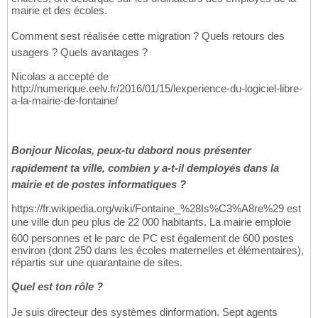
mairie et des écoles.
Comment sest réalisée cette migration ? Quels retours des
usagers ? Quels avantages ?
Nicolas a accepté de
http://numerique.eelv.fr/2016/01/15/lexperience-du-logiciel-libre-
a-la-mairie-de-fontaine/
Bonjour Nicolas, peux-tu dabord nous présenter
rapidement ta ville, combien y a-t-il demployés dans la
mairie et de postes informatiques ?
https://fr.wikipedia.org/wiki/Fontaine_%28Is%C3%A8re%29 est
une ville dun peu plus de 22 000 habitants. La mairie emploie
600 personnes et le parc de PC est également de 600 postes
environ (dont 250 dans les écoles maternelles et élémentaires),
répartis sur une quarantaine de sites.
Quel est ton rôle ?
Je suis directeur des systèmes dinformation. Sept agents