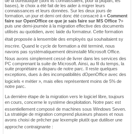
de la bureautique (dont ils connaissaient, pour la plupart, les
bases), le choix a été fait de les aider à migrer leurs
connaissances et leurs données. Sur les deux jours de
formation, un jour et demi ont donc été consacré à «
Comment
faire sur OpenOffice ce que je sais faire sur MS Office ?
»
puis une demi-journée à la migration effective des documents
utilisés au quotidien, avec laide du formateur. Cette formation
était proposée à lensemble des employés qui souhaitaient sy
inscrire. Quand le cycle de formation a été terminé, nous
navons pas systématiquement désinstallé Microsoft Office.
Nous avons simplement cessé de livrer dans les services des
PC comprenant la suite de Microsoft. Ainsi, au fil du temps, la
suite propriétaire a disparu de notre parc. Il reste quelques
exceptions, dues à des incompatibilités dOpenOffice avec des
logiciels « métier », mais elles représentent moins de 5% de
notre parc.
La dernière étape de la migration vers le logiciel libre, toujours
en cours, concerne le système dexploitation. Notre parc est
essentiellement composé de machines sous Windows Seven.
La stratégie de migration comprend plusieurs phases et nous
avons choisi de prêcher par lexemple plutôt que dutiliser une
approche contraignante :