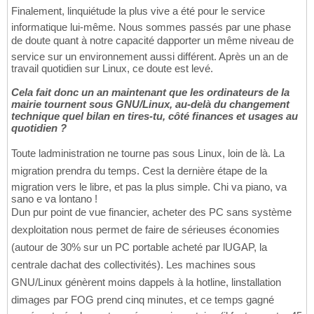
Finalement, linquiétude la plus vive a été pour le service
informatique lui-même. Nous sommes passés par une phase
de doute quant à notre capacité dapporter un même niveau de
service sur un environnement aussi différent. Après un an de
travail quotidien sur Linux, ce doute est levé.
Cela fait donc un an maintenant que les ordinateurs de la
mairie tournent sous GNU/Linux, au-delà du changement
technique quel bilan en tires-tu, côté finances et usages au
quotidien ?
Toute ladministration ne tourne pas sous Linux, loin de là. La
migration prendra du temps. Cest la dernière étape de la
migration vers le libre, et pas la plus simple. Chi va piano, va
sano e va lontano !
Dun pur point de vue financier, acheter des PC sans système
dexploitation nous permet de faire de sérieuses économies
(autour de 30% sur un PC portable acheté par lUGAP, la
centrale dachat des collectivités). Les machines sous
GNU/Linux génèrent moins dappels à la hotline, linstallation
dimages par FOG prend cinq minutes, et ce temps gagné