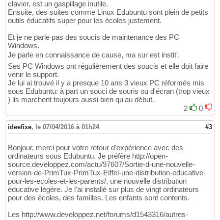
clavier, est un gaspillage inutile.
Ensuite, des suites comme Linux Edubuntu sont plein de petits
outils éducatifs super pour les écoles justement.
Et je ne parle pas des soucis de maintenance des PC
Windows.
Je parle en connaissance de cause, ma sur est instit'.
Ses PC Windows ont régulièrement des soucis et elle doit faire
venir le support.
Je lui ai trouvé il y a presque 10 ans 3 vieux PC réformés mis
sous Edubuntu: à part un souci de souris ou d'écran (trop vieux
) ils marchent toujours aussi bien qu'au début.
2
0
ideefixe
,
le 07/04/2016 à 01h24
#3
Bonjour, merci pour votre retour d'expérience avec des
ordinateurs sous Edubuntu. Je préfère http://open-
source.developpez.com/actu/97607/Sortie-d-une-nouvelle-
version-de-PrimTux-PrimTux-Eiffel-une-distribution-educative-
pour-les-ecoles-et-les-parents/, une nouvelle distribution
éducative légère. Je l'ai installé sur plus de vingt ordinateurs
pour des écoles, des familles. Les enfants sont contents.
Les http://www.developpez.net/forums/d1543316/autres-