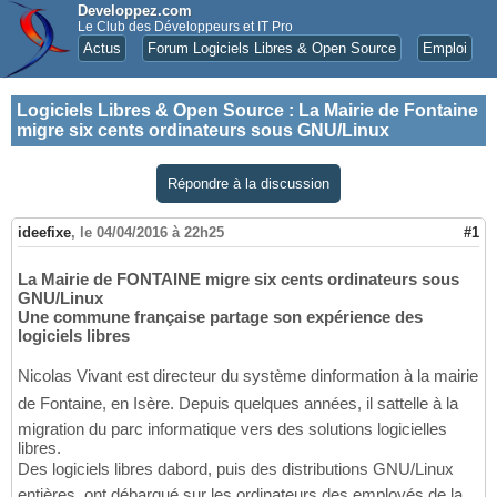
Developpez.com
Le Club des Développeurs et IT Pro
Actus
Forum Logiciels Libres & Open Source
Emploi
Logiciels Libres & Open Source
:
La Mairie de Fontaine
migre six cents ordinateurs sous GNU/Linux
Répondre à la discussion
ideefixe
,
le 04/04/2016 à 22h25
#1
La Mairie de FONTAINE migre six cents ordinateurs sous
GNU/Linux
Une commune française partage son expérience des
logiciels libres
Nicolas Vivant est directeur du système dinformation à la mairie
de Fontaine, en Isère. Depuis quelques années, il sattelle à la
migration du parc informatique vers des solutions logicielles
libres.
Des logiciels libres dabord, puis des distributions GNU/Linux
entières, ont débarqué sur les ordinateurs des employés de la