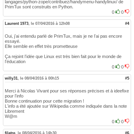
langages/python-zope/contribuez/handymenu-handylinux/ de
PrimTux sont construits en Python.
0
0
Laurent 1973
,
le 07/04/2016 à 12h08
#4
Oui, j'ai entendu parlé de PrimTux, mais je ne l'ai pas encore
essayé.
Elle semble en effet très prometteuse
Ça rejoint l'idée que Linux est très bien fait pour le monde de
l'éducation
0
0
willy31
,
le 08/04/2016 à 00h15
#5
Merci à Nicolas Vivant pour ses réponses précises et à ideefixe
pour l'info
Bonne continuation pour cette migration !
L'info a été ajoutée sur Wikipedia comme indiquée dans la note
Librement
W@m
0
0
filatre
,
le 08/04/2016 à 14h30
#6