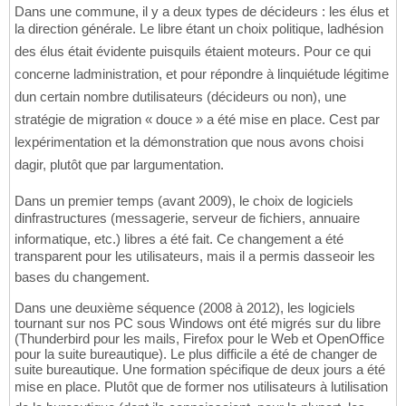
Dans une commune, il y a deux types de décideurs : les élus et
la direction générale. Le libre étant un choix politique, ladhésion
des élus était évidente puisquils étaient moteurs. Pour ce qui
concerne ladministration, et pour répondre à linquiétude légitime
dun certain nombre dutilisateurs (décideurs ou non), une
stratégie de migration « douce » a été mise en place. Cest par
lexpérimentation et la démonstration que nous avons choisi
dagir, plutôt que par largumentation.
Dans un premier temps (avant 2009), le choix de logiciels
dinfrastructures (messagerie, serveur de fichiers, annuaire
informatique, etc.) libres a été fait. Ce changement a été
transparent pour les utilisateurs, mais il a permis dasseoir les
bases du changement.
Dans une deuxième séquence (2008 à 2012), les logiciels
tournant sur nos PC sous Windows ont été migrés sur du libre
(Thunderbird pour les mails, Firefox pour le Web et OpenOffice
pour la suite bureautique). Le plus difficile a été de changer de
suite bureautique. Une formation spécifique de deux jours a été
mise en place. Plutôt que de former nos utilisateurs à lutilisation