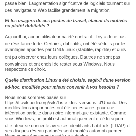
passe bien. Laugmentation significative de logiciels tournant sur
des navigateurs Web facilite grandement la migration.
Et les usagers de ces postes de travail, étaient-ils motivés
ou plutôt dubitatifs ?
Aujourdhui, aucun utilisateur na été contraint. Il ny a donc pas
de résistance forte. Certains, dubitatifs, ont été séduits par les
avantages apportés par GNU/Linux (stabilité, rapidité) et quils
ont pu observer chez leurs collègues. Dautres ne sont pas
convaincus et ont choisi de rester sous Windows. Nous
respectons ce choix.
Quelle distribution Linux a été choisie, sagit-il dune version
ad-hoc, modifiée pour mieux convenir à vos besoins ?
Nous nous sommes basés sur
https://fr.wikipedia.org/wiki/Liste_des_versions_d'Ubuntu. Des
modifications importantes ont été nécessaires pour une
intégration parfaite dans notre informatique existante. Comme
sous Windows, un profil est automatiquement créé lorsquun
utilisateur se connecte avec ses identifiants habituels (LDAP) et
ses disques réseau partagés sont montés automatiquement.
Nous avons également ajouté un « dock »