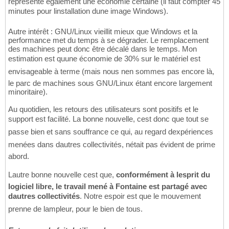
représente également une économie certaine (il faut compter 45
minutes pour linstallation dune image Windows).
Autre intérêt : GNU/Linux vieillit mieux que Windows et la
performance met du temps à se dégrader. Le remplacement
des machines peut donc être décalé dans le temps. Mon
estimation est quune économie de 30% sur le matériel est
envisageable à terme (mais nous nen sommes pas encore là,
le parc de machines sous GNU/Linux étant encore largement
minoritaire).
Au quotidien, les retours des utilisateurs sont positifs et le
support est facilité. La bonne nouvelle, cest donc que tout se
passe bien et sans souffrance ce qui, au regard dexpériences
menées dans dautres collectivités, nétait pas évident de prime
abord.
Lautre bonne nouvelle cest que,
conformément à lesprit du
logiciel libre, le travail mené à Fontaine est partagé avec
dautres collectivités
. Notre espoir est que le mouvement
prenne de lampleur, pour le bien de tous.