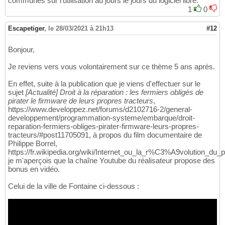
communes sur l'utilisation au jours le jours du logiciel libre.
1
0
Escapetiger
,
le 28/03/2021 à 21h13
#12
Bonjour,
Je reviens vers vous volontairement sur ce thème 5 ans après.
En effet, suite à la publication que je viens d'effectuer sur le
sujet
[Actualité] Droit à la réparation : les fermiers obligés de
pirater le firmware de leurs propres tracteurs
,
https://www.developpez.net/forums/d2102716-2/general-
developpement/programmation-systeme/embarque/droit-
reparation-fermiers-obliges-pirater-firmware-leurs-propres-
tracteurs/#post11705091, à propos du film documentaire de
Philippe Borrel,
https://fr.wikipedia.org/wiki/Internet_ou_la_r%C3%A9volution_du_p
je m'aperçois que la chaîne Youtube du réalisateur propose des
bonus en vidéo.
Celui de la ville de Fontaine ci-dessous :