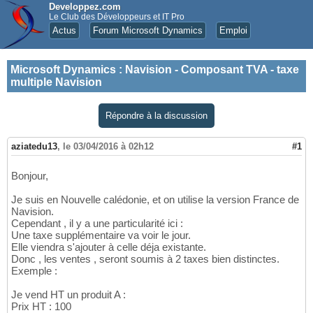
Developpez.com
Le Club des Développeurs et IT Pro
Actus
Forum Microsoft Dynamics
Emploi
Microsoft Dynamics
:
Navision - Composant TVA - taxe
multiple Navision
Répondre à la discussion
aziatedu13
,
le 03/04/2016 à 02h12
#1
Bonjour,
Je suis en Nouvelle calédonie, et on utilise la version France de
Navision.
Cependant , il y a une particularité ici :
Une taxe supplémentaire va voir le jour.
Elle viendra s'ajouter à celle déja existante.
Donc , les ventes , seront soumis à 2 taxes bien distinctes.
Exemple :
Je vend HT un produit A :
Prix HT : 100