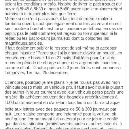
soient les conditions météo, histoire de livrer le petit troquet qui
ouvre à 5h45 à 5h30 et non à 5h50 parce que le moindre retard
autorise à te trainer plus bas que Terre...
Même si ce n'est pas avoué, il faut tout de même rouler à
tombeau ouvert, sauf que légalement une fois au volant on est
seul maître à bord et c'est toi qui passera au tribunal en cas de
pépin, pas le petit commerçant rageux ou ton supérieur, ni la
rédac ou les sacro-saint journaleux dont tu colportes les
magnifiques articles.
Il faut également oublier le respect de soi-même et accepter
chaque injustice "Parce que j'ai la chance d'avoir un boulot", en
conséquence bosser 14 ou 21 nuits d'affilées pour 1 nuit de
repos en période de charge et pour des arguments financiers,
comme d'hab. D'autre part seuls 3 jours fériés sont reconnus :
1er janvier, 1er mai, 25 décembre.
Et encore, pourquoi je me plains ? je ne roulais pas avec mon
véhicule perso mais un véhicule pro, il faut savoir que la plupart
des autres livreurs tournent avec leur véhicule perso payés une
misère. Ils achètent souvent des bagnoles antédiluviennes à
1000 qu'ils essorent en s'arrêtant tous les 5 ou 10m à chaque
boite aux lettres avec des paquets de 50 à 300 journaux par
nuit. Leur salaire comporte une indemnité pour la voiture, ok,
sauf qu'une femme ayant fait un essai pour ce job m'a confié
que dans sa situation (droits ouverts, aides et autres calculs...)
elle recoit plus d'argent de pole emploi qu'en bossant... ceci