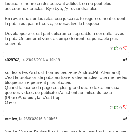
lequipe.fr même en désactivant adblock on ne peut plus
accéder aux articles. Bye bye, j'y reviendrai plus.
En revanche sur les sites que je consulte régulièrement et dont
la pub n'est pas intrusive, je désactive le bloqueur.
Developpez.net est particulièrement agréable à consulter avec
la pub. On aimerait voir ce comportement responsable plus
souvent.
7
0
a028762
,
le 23/03/2016 à 10h19
#5
sur les sites Android, hormis peut-être AndroidPit (Allemand),
c'est la profusion de pubs au travers des articles, que même les
bloqueurs ne peuvent plus bloquer.
Quand le tour de la page est plus grand que le texte principal,
que des vidéos de publicité s'affichent au milieu du texte
(PhoneAndroid), là, c'est trop !
Olivier
2
0
tomlev
,
le 23/03/2016 à 10h53
#6
Sur Le Monde, l'anti-adblock n'est pas trop méchant... juste une