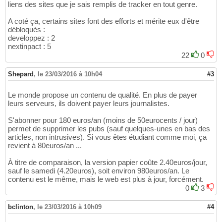
liens des sites que je sais remplis de tracker en tout genre.
A coté ça, certains sites font des efforts et mérite eux d'être
débloqués :
developpez : 2
nextinpact : 5
22
0
Shepard
,
le 23/03/2016 à 10h04
#3
Le monde propose un contenu de qualité. En plus de payer
leurs serveurs, ils doivent payer leurs journalistes.
S'abonner pour 180 euros/an (moins de 50eurocents / jour)
permet de supprimer les pubs (sauf quelques-unes en bas des
articles, non intrusives). Si vous êtes étudiant comme moi, ça
revient à 80euros/an ...
À titre de comparaison, la version papier coûte 2.40euros/jour,
sauf le samedi (4.20euros), soit environ 980euros/an. Le
contenu est le même, mais le web est plus à jour, forcément.
0
3
bclinton
,
le 23/03/2016 à 10h09
#4