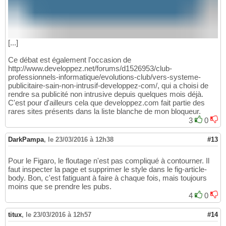
[...]
Ce débat est également l'occasion de
http://www.developpez.net/forums/d1526953/club-
professionnels-informatique/evolutions-club/vers-systeme-
publicitaire-sain-non-intrusif-developpez-com/, qui a choisi de
rendre sa publicité non intrusive depuis quelques mois déjà.
C'est pour d'ailleurs cela que developpez.com fait partie des
rares sites présents dans la liste blanche de mon bloqueur.
3
0
DarkPampa
,
le 23/03/2016 à 12h38
#13
Pour le Figaro, le floutage n'est pas compliqué à contourner. Il
faut inspecter la page et supprimer le style dans le fig-article-
body. Bon, c'est fatiguant à faire à chaque fois, mais toujours
moins que se prendre les pubs.
4
0
titux
,
le 23/03/2016 à 12h57
#14