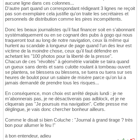
aucune ligne dans ces colonnes...
D'autre part quand un correspondant rédigeant 3 lignes ne reçoit
pas son exemplaire cela justifie qu'on traite les secrétaires et
personnels de distribution comme les pires incompétents.
Donc les beaux journalistes qu'il faut financer soit en s'abonnant
systématiquement ou en se cognant des pubs à gogo qui nous
traqueront tout au long de notre navigation, ceux là même qui
hurlent au scandale à longueur de page quand l'un des leur est
victime de la moindre chose, ceux qu'il faut défendre en
achetant les "100 photos pour la liberté de la presse".
Chacun de ces "révoltés" à géométrie variable se taira quand
un gueux sans dents et sans culotte roulant à tombeau ouvert
se plantera, se blessera ou blessera, se tuera ou tuera sur ses
heures de boulot pour un salaire de misère parce qu'on lui a
jamais demandé de prendre tous les risques...
En conséquence, mon choix est arrêté depuis lundi : je ne
m'abonnerais pas, je ne désactiverais pas adblock, et je ne
cliquerais pas "Je poursuis ma navigation". Cette presse me
déglingue, je vais donc chercher bonheur ailleurs.
Comme le disait si bien Coluche : "Journal à grand tirage ? très
bon pour allumer le feu !"
à bon entendeur, adieu