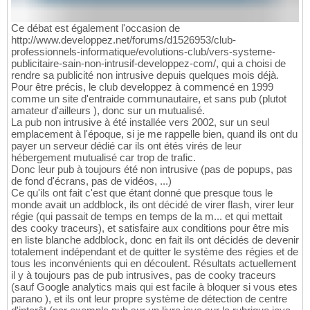
Ce débat est également l'occasion de
http://www.developpez.net/forums/d1526953/club-
professionnels-informatique/evolutions-club/vers-systeme-
publicitaire-sain-non-intrusif-developpez-com/, qui a choisi de
rendre sa publicité non intrusive depuis quelques mois déjà.
Pour être précis, le club developpez à commencé en 1999
comme un site d'entraide communautaire, et sans pub (plutot
amateur d'ailleurs ), donc sur un mutualisé.
La pub non intrusive à été installée vers 2002, sur un seul
emplacement à l'époque, si je me rappelle bien, quand ils ont du
payer un serveur dédié car ils ont étés virés de leur
hébergement mutualisé car trop de trafic.
Donc leur pub à toujours été non intrusive (pas de popups, pas
de fond d'écrans, pas de vidéos, ...)
Ce qu'ils ont fait c'est que étant donné que presque tous le
monde avait un addblock, ils ont décidé de virer flash, virer leur
régie (qui passait de temps en temps de la m... et qui mettait
des cooky traceurs), et satisfaire aux conditions pour être mis
en liste blanche addblock, donc en fait ils ont décidés de devenir
totalement indépendant et de quitter le système des régies et de
tous les inconvénients qui en découlent. Résultats actuellement
il y à toujours pas de pub intrusives, pas de cooky traceurs
(sauf Google analytics mais qui est facile à bloquer si vous etes
parano ), et ils ont leur propre système de détection de centre