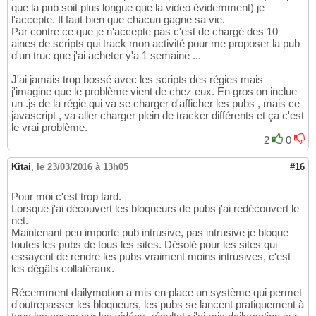
que la pub soit plus longue que la video évidemment) je
l'accepte. Il faut bien que chacun gagne sa vie.
Par contre ce que je n'accepte pas c'est de chargé des 10
aines de scripts qui track mon activité pour me proposer la pub
d'un truc que j'ai acheter y'a 1 semaine ...
J'ai jamais trop bossé avec les scripts des régies mais
j'imagine que le problème vient de chez eux. En gros on inclue
un .js de la régie qui va se charger d'afficher les pubs , mais ce
javascript , va aller charger plein de tracker différents et ça c'est
le vrai problème.
2
0
Kitai
,
le 23/03/2016 à 13h05
#16
Pour moi c'est trop tard.
Lorsque j'ai découvert les bloqueurs de pubs j'ai redécouvert le
net.
Maintenant peu importe pub intrusive, pas intrusive je bloque
toutes les pubs de tous les sites. Désolé pour les sites qui
essayent de rendre les pubs vraiment moins intrusives, c'est
les dégâts collatéraux.
Récemment dailymotion a mis en place un système qui permet
d'outrepasser les bloqueurs, les pubs se lancent pratiquement à