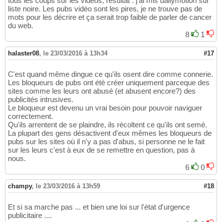
tous les coups sur les vidéos, résultat : j'ai mis dailymotion sur
liste noire. Les pubs vidéo sont les pires, je ne trouve pas de
mots pour les décrire et ça serait trop faible de parler de cancer
du web.
8
1
halaster08
,
le 23/03/2016 à 13h34
#17
C'est quand même dingue ce qu'ils osent dire comme connerie.
Les bloqueurs de pubs ont été créer uniquement parceque des
sites comme les leurs ont abusé (et abusent encore?) des
publicités intrusives.
Le bloqueur est devenu un vrai besoin pour pouvoir naviguer
correctement.
Qu'ils arrentent de se plaindre, ils récoltent ce qu'ils ont semé.
La plupart des gens désactivent d'eux mêmes les bloqueurs de
pubs sur les sites où il n'y a pas d'abus, si personne ne le fait
sur les leurs c'est à eux de se remettre en question, pas à
nous.
6
0
champy
,
le 23/03/2016 à 13h59
#18
Et si sa marche pas ... et bien une loi sur l'état d'urgence
publicitaire ....