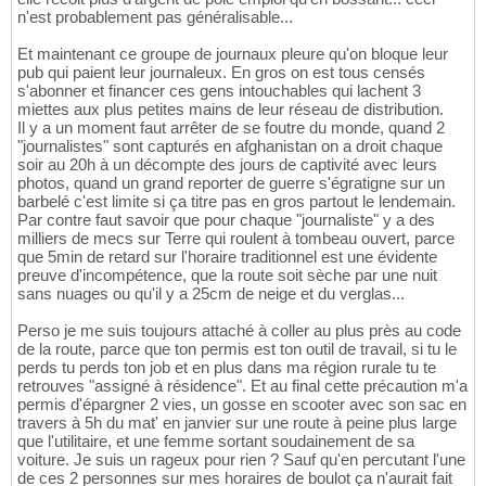
n'est probablement pas généralisable...
Et maintenant ce groupe de journaux pleure qu'on bloque leur
pub qui paient leur journaleux. En gros on est tous censés
s'abonner et financer ces gens intouchables qui lachent 3
miettes aux plus petites mains de leur réseau de distribution.
Il y a un moment faut arrêter de se foutre du monde, quand 2
"journalistes" sont capturés en afghanistan on a droit chaque
soir au 20h à un décompte des jours de captivité avec leurs
photos, quand un grand reporter de guerre s'égratigne sur un
barbelé c'est limite si ça titre pas en gros partout le lendemain.
Par contre faut savoir que pour chaque "journaliste" y a des
milliers de mecs sur Terre qui roulent à tombeau ouvert, parce
que 5min de retard sur l'horaire traditionnel est une évidente
preuve d'incompétence, que la route soit sèche par une nuit
sans nuages ou qu'il y a 25cm de neige et du verglas...
Perso je me suis toujours attaché à coller au plus près au code
de la route, parce que ton permis est ton outil de travail, si tu le
perds tu perds ton job et en plus dans ma région rurale tu te
retrouves "assigné à résidence". Et au final cette précaution m'a
permis d'épargner 2 vies, un gosse en scooter avec son sac en
travers à 5h du mat' en janvier sur une route à peine plus large
que l'utilitaire, et une femme sortant soudainement de sa
voiture. Je suis un rageux pour rien ? Sauf qu'en percutant l'une
de ces 2 personnes sur mes horaires de boulot ça n'aurait fait