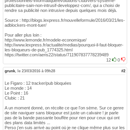
professionnels-informatique/evolutions-club/vers-systeme-
publicitaire-sain-non-intrusif-developpez-com/, qui a choisi de
rendre sa publicité non intrusive depuis quelques mois déjà.
Source : http://blogs.lexpress.fr/nouvelleformule/2016/03/21/les-
adblockers-mont-tuer/
Pour aller plus loin :
http://www.lemonde.fr/modele-economique/
http://www.lexpress.fr/actualite/medias/pourquoi-il-faut-bloquer-
les-bloqueurs-de-pub_1774325.html
https://twitter.com/aeris22/status/711907837778239489
12
0
grunk
,
le 23/03/2016 à 09h28
#2
Le Figaro : 12 tracker/pub bloquées
Le monde : 14
Le Point : 16
Clubic : 21
A un moment donné, on récolte ce que l'on sème. Sur ce genre
de site naviguer sans bloqueur est juste un calvaire ! je parle
pas de la bande passante bouffée pour rien pour ceux qui ont
des plans data limités ...
Perso j'en suis arrivé au point où je ne clique même plus sur les