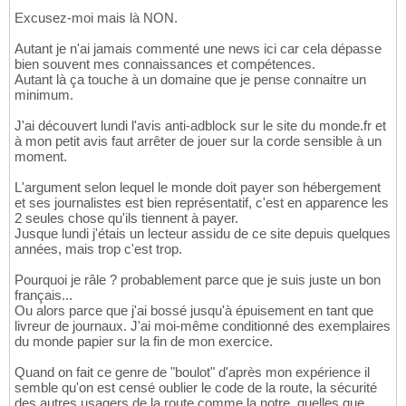
Excusez-moi mais là NON.
Autant je n'ai jamais commenté une news ici car cela dépasse
bien souvent mes connaissances et compétences.
Autant là ça touche à un domaine que je pense connaitre un
minimum.
J'ai découvert lundi l'avis anti-adblock sur le site du monde.fr et
à mon petit avis faut arrêter de jouer sur la corde sensible à un
moment.
L'argument selon lequel le monde doit payer son hébergement
et ses journalistes est bien représentatif, c'est en apparence les
2 seules chose qu'ils tiennent à payer.
Jusque lundi j'étais un lecteur assidu de ce site depuis quelques
années, mais trop c'est trop.
Pourquoi je râle ? probablement parce que je suis juste un bon
français...
Ou alors parce que j'ai bossé jusqu'à épuisement en tant que
livreur de journaux. J'ai moi-même conditionné des exemplaires
du monde papier sur la fin de mon exercice.
Quand on fait ce genre de "boulot" d'après mon expérience il
semble qu'on est censé oublier le code de la route, la sécurité
des autres usagers de la route comme la notre, quelles que