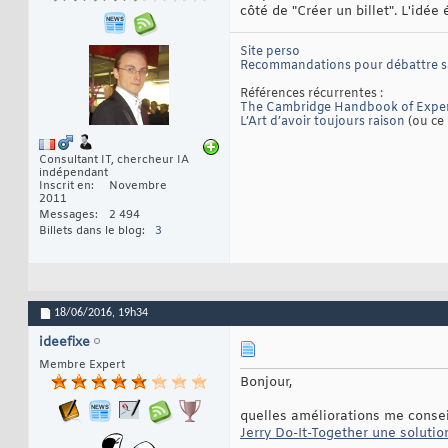
côté de "Créer un billet". L'idée
Site perso
Recommandations pour débattre 
Références récurrentes :
The Cambridge Handbook of Exper
L’Art d’avoir toujours raison
(ou ce 
Consultant IT, chercheur IA
indépendant
Inscrit en
Novembre
2011
Messages
2 494
Billets dans le blog
3
18/06/2016,
19h34
ideefixe
Membre Expert
Bonjour,
quelles améliorations me consei
Jerry Do-It-Together une solutio