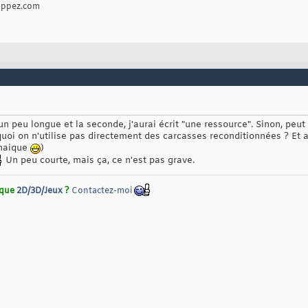
oppez.com
peu longue et la seconde, j'aurai écrit "une ressource". Sinon, peut 
quoi on n'utilise pas directement des carcasses reconditionnées ? Et au
haique
)
Un peu courte, mais ça, ce n'est pas grave.
rique
2D/3D/Jeux
?
Contactez-moi