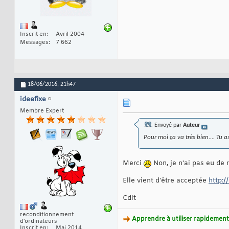
Inscrit en
Avril 2004
Messages
7 662
18/06/2016,
21h47
ideefixe
Membre Expert
Envoyé par
Auteur
Pour moi ça va très bien.... Tu a
Merci
Non, je n'ai pas eu de r
Elle vient d'être acceptée
http:/
Cdlt
reconditionnement
Apprendre à utiliser rapidement 
d'ordinateurs
Inscrit en
Mai 2014