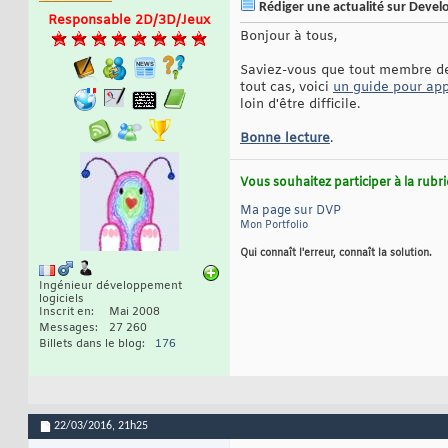
Rédiger une actualité sur Deve
Responsable 2D/3D/Jeux
Bonjour à tous,
Saviez-vous que tout membre de D
tout cas, voici
un guide pour app
loin d'être difficile.
Bonne lecture
.
Vous souhaitez participer à la rub
Ma page sur DVP
Mon Portfolio
Qui connaît l'erreur, connaît la solution.
Ingénieur développement
logiciels
Inscrit en
Mai 2008
Messages
27 260
Billets dans le blog
176
22/03/2016,
21h25