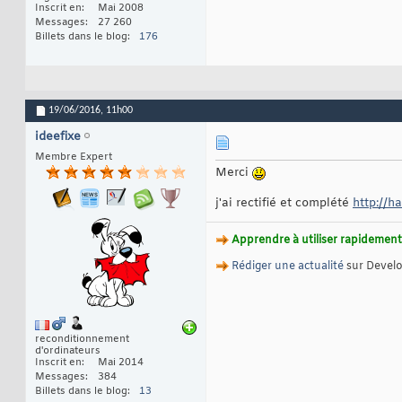
Inscrit en
Mai 2008
Messages
27 260
Billets dans le blog
176
19/06/2016,
11h00
ideefixe
Membre Expert
Merci
j'ai rectifié et complété
http://h
Apprendre à utiliser rapidement 
Rédiger une actualité
sur Devel
reconditionnement
d'ordinateurs
Inscrit en
Mai 2014
Messages
384
Billets dans le blog
13