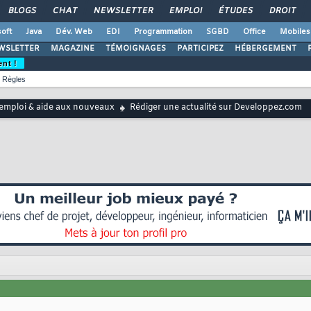
BLOGS
CHAT
NEWSLETTER
EMPLOI
ÉTUDES
DROIT
oft
Java
Dév. Web
EDI
Programmation
SGBD
Office
Mobiles
WSLETTER
MAGAZINE
TÉMOIGNAGES
PARTICIPEZ
HÉBERGEMENT
ent !
Règles
emploi & aide aux nouveaux
Rédiger une actualité sur Developpez.com