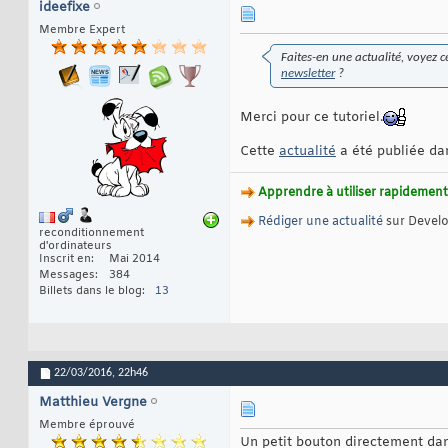
ideefixe
Membre Expert
Faites-en une actualité, voyez c
newsletter
?
Merci pour ce tutoriel.
Cette
actualité
a été publiée dan
Apprendre à utiliser rapidement 
Rédiger une actualité
sur Devel
reconditionnement
d'ordinateurs
Inscrit en
Mai 2014
Messages
384
Billets dans le blog
13
22/03/2016,
22h46
Matthieu Vergne
Membre éprouvé
Un petit bouton directement dans