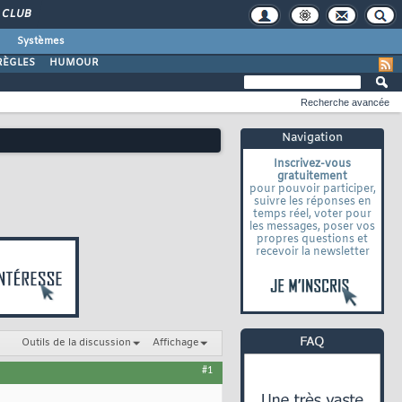
CLUB
Systèmes
RÈGLES
HUMOUR
Recherche avancée
Navigation
Inscrivez-vous
gratuitement
pour pouvoir participer,
suivre les réponses en
temps réel, voter pour
les messages, poser vos
propres questions et
recevoir la newsletter
Outils de la discussion
Affichage
#1