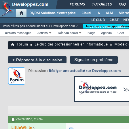
FORUMS
TUTORIELS
FAQ
DI/DSI Solutions d'entreprise
Cloud
IA
ALM
Micros
LE CLUB
CHAT
NE
Vous n'êtes pas encore inscrit sur Developpez.com ?
Inscrivez-vous gratuitem
Derniers messages
Actions
Réseau social
Blogs
Agenda
Chat
Forum
Le club des professionnels en informatique
Mode d'
+
Signaler un problème
Répondre à la discussion
Discussion :
Rédiger une actualité sur Developpez.com
22/03/2016,
20h34
LittleWhite