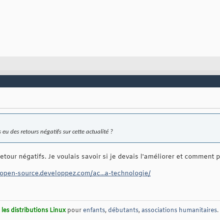
s eu des retours négatifs sur cette actualité ?
etour négatifs. Je voulais savoir si je devais l'améliorer et comment p
/open-source.developpez.com/ac...a-technologie/
les distributions Linux
pour
enfants
,
débutants
,
associations humanitaires
.