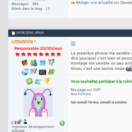
Rédiger une actualité
sur Devel
Messages
384
Billets dans le blog
13
19/06/2016,
09h19
LittleWhite
Responsable 2D/3D/Jeux
La première phrase me semble un 
dire pourquoi c'est bien et pour
montage me semble un peu arc
Sinon, c'est une bonne news
Vous souhaitez participer à la rub
Ma page sur DVP
Mon Portfolio
Qui connaît l'erreur, connaît la solution.
Ingénieur développement
logiciels