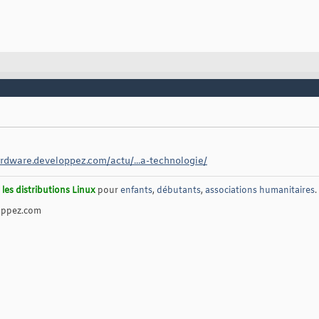
ardware.developpez.com/actu/...a-technologie/
les distributions Linux
pour
enfants
,
débutants
,
associations humanitaires
.
oppez.com