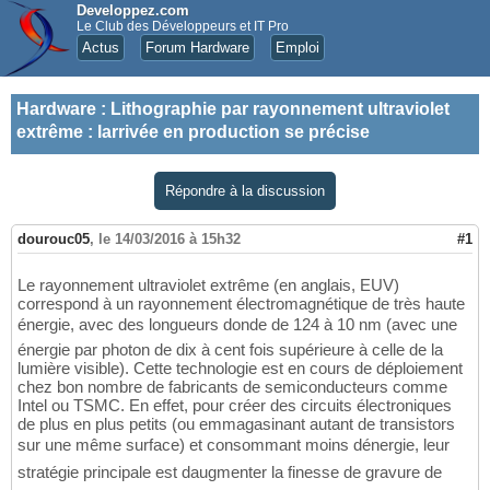
Developpez.com
Le Club des Développeurs et IT Pro
Actus
Forum Hardware
Emploi
Hardware
:
Lithographie par rayonnement ultraviolet
extrême : larrivée en production se précise
Répondre à la discussion
dourouc05
,
le 14/03/2016 à 15h32
#1
Le rayonnement ultraviolet extrême (en anglais, EUV)
correspond à un rayonnement électromagnétique de très haute
énergie, avec des longueurs donde de 124 à 10 nm (avec une
énergie par photon de dix à cent fois supérieure à celle de la
lumière visible). Cette technologie est en cours de déploiement
chez bon nombre de fabricants de semiconducteurs comme
Intel ou TSMC. En effet, pour créer des circuits électroniques
de plus en plus petits (ou emmagasinant autant de transistors
sur une même surface) et consommant moins dénergie, leur
stratégie principale est daugmenter la finesse de gravure de