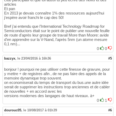
articles
Et pan
En 2013 je devais connaître 1% des ressources aujourd'hui
j'espère avoir franchi le cap des 50!
Bref j'ai entendu que l'International Technology Roadmap for
Semiconductors était sur le point de publier une nouvelle feuille
de route d'après leur groupe de travail More than Moore: avide
d'en apprendre sur la V-Nand, l'après 5nm (un atome mesure
0,1 nm)...
0
0
bazzyx
,
le 23/04/2016 à 16h36
#5
bonjour ! pourquoi ne pas utiliser cette finesse de gravure, pour
y mettre + de registres afin , de ne pas faire des appels de la
memoire dynamique trop souvent.
on economiserait du temps de transport du bus.une autre idée
serait de supprimer les instructions trop anciennes et de cabler
de nouvelles + en accord avec les
versions modernes des langages de haut niveaux. à+
0
1
dourouc05
,
le 10/08/2017 à 01h39
#6