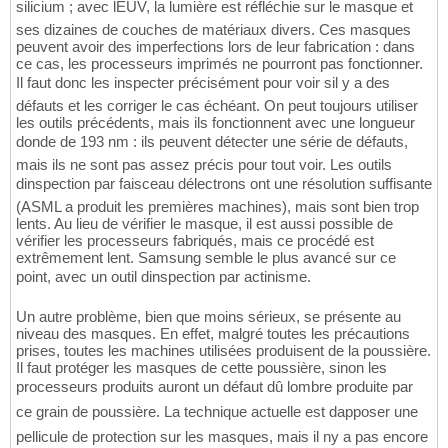
silicium ; avec lEUV, la lumière est réfléchie sur le masque et
ses dizaines de couches de matériaux divers. Ces masques
peuvent avoir des imperfections lors de leur fabrication : dans
ce cas, les processeurs imprimés ne pourront pas fonctionner.
Il faut donc les inspecter précisément pour voir sil y a des
défauts et les corriger le cas échéant. On peut toujours utiliser
les outils précédents, mais ils fonctionnent avec une longueur
donde de 193 nm : ils peuvent détecter une série de défauts,
mais ils ne sont pas assez précis pour tout voir. Les outils
dinspection par faisceau délectrons ont une résolution suffisante
(ASML a produit les premières machines), mais sont bien trop
lents. Au lieu de vérifier le masque, il est aussi possible de
vérifier les processeurs fabriqués, mais ce procédé est
extrêmement lent. Samsung semble le plus avancé sur ce
point, avec un outil dinspection par actinisme.
Un autre problème, bien que moins sérieux, se présente au
niveau des masques. En effet, malgré toutes les précautions
prises, toutes les machines utilisées produisent de la poussière.
Il faut protéger les masques de cette poussière, sinon les
processeurs produits auront un défaut dû lombre produite par
ce grain de poussière. La technique actuelle est dapposer une
pellicule de protection sur les masques, mais il ny a pas encore