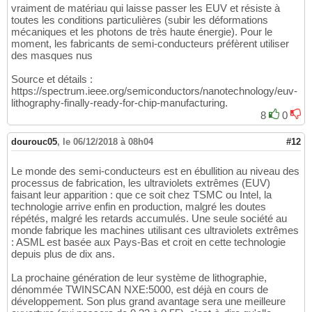
vraiment de matériau qui laisse passer les EUV et résiste à
toutes les conditions particulières (subir les déformations
mécaniques et les photons de très haute énergie). Pour le
moment, les fabricants de semi-conducteurs préfèrent utiliser
des masques nus
Source et détails :
https://spectrum.ieee.org/semiconductors/nanotechnology/euv-
lithography-finally-ready-for-chip-manufacturing.
8
0
dourouc05
,
le 06/12/2018 à 08h04
#12
Le monde des semi-conducteurs est en ébullition au niveau des
processus de fabrication, les ultraviolets extrêmes (EUV)
faisant leur apparition : que ce soit chez TSMC ou Intel, la
technologie arrive enfin en production, malgré les doutes
répétés, malgré les retards accumulés. Une seule société au
monde fabrique les machines utilisant ces ultraviolets extrêmes
: ASML est basée aux Pays-Bas et croit en cette technologie
depuis plus de dix ans.
La prochaine génération de leur système de lithographie,
dénommée TWINSCAN NXE:5000, est déjà en cours de
développement. Son plus grand avantage sera une meilleure