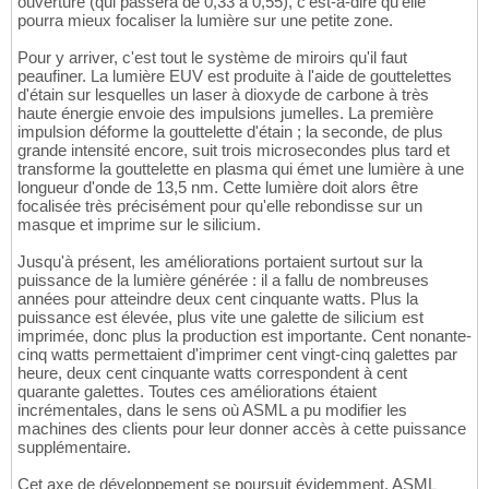
ouverture (qui passera de 0,33 à 0,55), c'est-à-dire qu'elle
pourra mieux focaliser la lumière sur une petite zone.
Pour y arriver, c'est tout le système de miroirs qu'il faut
peaufiner. La lumière EUV est produite à l'aide de gouttelettes
d'étain sur lesquelles un laser à dioxyde de carbone à très
haute énergie envoie des impulsions jumelles. La première
impulsion déforme la gouttelette d'étain ; la seconde, de plus
grande intensité encore, suit trois microsecondes plus tard et
transforme la gouttelette en plasma qui émet une lumière à une
longueur d'onde de 13,5 nm. Cette lumière doit alors être
focalisée très précisément pour qu'elle rebondisse sur un
masque et imprime sur le silicium.
Jusqu'à présent, les améliorations portaient surtout sur la
puissance de la lumière générée : il a fallu de nombreuses
années pour atteindre deux cent cinquante watts. Plus la
puissance est élevée, plus vite une galette de silicium est
imprimée, donc plus la production est importante. Cent nonante-
cinq watts permettaient d'imprimer cent vingt-cinq galettes par
heure, deux cent cinquante watts correspondent à cent
quarante galettes. Toutes ces améliorations étaient
incrémentales, dans le sens où ASML a pu modifier les
machines des clients pour leur donner accès à cette puissance
supplémentaire.
Cet axe de développement se poursuit évidemment. ASML