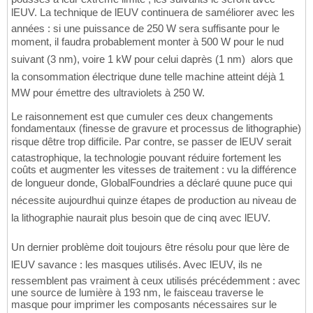
lEUV. La technique de lEUV continuera de saméliorer avec les
années : si une puissance de 250 W sera suffisante pour le
moment, il faudra probablement monter à 500 W pour le nud
suivant (3 nm), voire 1 kW pour celui daprès (1 nm)  alors que
la consommation électrique dune telle machine atteint déjà 1
MW pour émettre des ultraviolets à 250 W.
Le raisonnement est que cumuler ces deux changements
fondamentaux (finesse de gravure et processus de lithographie)
risque dêtre trop difficile. Par contre, se passer de lEUV serait
catastrophique, la technologie pouvant réduire fortement les
coûts et augmenter les vitesses de traitement : vu la différence
de longueur donde, GlobalFoundries a déclaré quune puce qui
nécessite aujourdhui quinze étapes de production au niveau de
la lithographie naurait plus besoin que de cinq avec lEUV.
Un dernier problème doit toujours être résolu pour que lère de
lEUV savance : les masques utilisés. Avec lEUV, ils ne
ressemblent pas vraiment à ceux utilisés précédemment : avec
une source de lumière à 193 nm, le faisceau traverse le
masque pour imprimer les composants nécessaires sur le