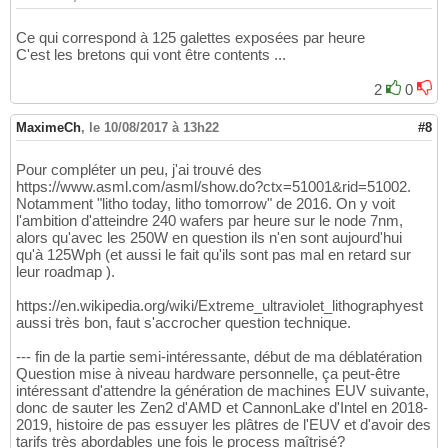
Ce qui correspond à 125 galettes exposées par heure
C'est les bretons qui vont être contents ...
2
0
MaximeCh
,
le 10/08/2017 à 13h22
#8
Pour compléter un peu, j'ai trouvé des
https://www.asml.com/asml/show.do?ctx=51001&rid=51002.
Notamment "litho today, litho tomorrow" de 2016. On y voit
l'ambition d'atteindre 240 wafers par heure sur le node 7nm,
alors qu'avec les 250W en question ils n'en sont aujourd'hui
qu'à 125Wph (et aussi le fait qu'ils sont pas mal en retard sur
leur roadmap ).
https://en.wikipedia.org/wiki/Extreme_ultraviolet_lithographyest
aussi très bon, faut s'accrocher question technique.
--- fin de la partie semi-intéressante, début de ma déblatération
Question mise à niveau hardware personnelle, ça peut-être
intéressant d'attendre la génération de machines EUV suivante,
donc de sauter les Zen2 d'AMD et CannonLake d'Intel en 2018-
2019, histoire de pas essuyer les plâtres de l'EUV et d'avoir des
tarifs très abordables une fois le process maîtrisé?