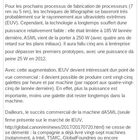
Pour les prochains processus de fabrication de processeurs (7
nm ou 5 nm), les techniques de lithographie se baseront très
probablement sur le rayonnement aux ultraviolets extrêmes
(EUV). Cependant, la technologie a longtemps souffert dune
puissance relativement faible : elle était limitée à 185 W lannée
dernière, ASML vient de la porter à 250 W (avec quatre ans de
retard sur les plans initiaux). Il aura fallu cinq ans à lentreprise
pour dépasser les premiers prototypes, avec une puissance dà
peine 25 W en 2012.
Avec cette augmentation, lEUV devient intéressant dun point de
vue commercial : il devient possible de produire cent vingt-cinq
galettes par heure et par machine (par rapport aux quatre-vingt-
cinq de lannée dernière). En effet, plus la puissance est
importante, moins une galette doit rester longtemps dans la
machine.
Dailleurs, le succès commercial de la machine dASML (seule
firme présente sur le marché de lEUV,
http://global.canon/en/news/2017/20170720.html) ne cesse de
se démentir : la compagnie a déjà livré vingt-sept machines
(notamment, à Intel, TSMC, GlobalFoundries ou encore