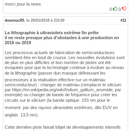
merci pour la news
0
0
dourouc05
,
le 20/01/2018 à 21h30
#11
La lithographie à ultraviolets extrême fin prête
il ne reste presque plus d'obstacles à une production en
2018 ou 2019
Les processus actuels de fabrication de semiconducteurs
semblent être en bout de course. Les nouvelles évolutions sont
de plus en plus difficiles et bon nombre de pistes ont été
évoquées pour que la technologie continue à évoluer au niveau
de la lithographie (passer dun masque définissant les
processeurs à la réalisation effective sur un matériau
semiconducteur) : changer de matériau (remplacer le silicium
par https://en.wikipedia.org/wiki/Indium_gallium_arsenide, par
exemple) ou changer de bande de fréquence pour créer les
circuits sur le silicium (la bande optique  193 nm pour le
moment  par des rayons ultraviolets extrêmes, dits EUV en
anglais  13,5 nm).
Cette dernière piste faisait lobjet de développements intensifs