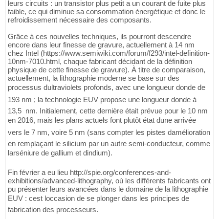
leurs circuits : un transistor plus petit a un courant de fuite plus
faible, ce qui diminue sa consommation énergétique et donc le
refroidissement nécessaire des composants.
Grâce à ces nouvelles techniques, ils pourront descendre
encore dans leur finesse de gravure, actuellement à 14 nm
chez Intel (https://www.semiwiki.com/forum/f293/intel-definition-
10nm-7010.html, chaque fabricant décidant de la définition
physique de cette finesse de gravure). À titre de comparaison,
actuellement, la lithographie moderne se base sur des
processus dultraviolets profonds, avec une longueur donde de
193 nm ; la technologie EUV propose une longueur donde à
13,5 nm. Initialement, cette dernière était prévue pour le 10 nm
en 2016, mais les plans actuels font plutôt état dune arrivée
vers le 7 nm, voire 5 nm (sans compter les pistes damélioration
en remplaçant le silicium par un autre semi-conducteur, comme
larséniure de gallium et dindium).
Fin février a eu lieu http://spie.org/conferences-and-
exhibitions/advanced-lithography, où les différents fabricants ont
pu présenter leurs avancées dans le domaine de la lithographie
EUV : cest loccasion de se plonger dans les principes de
fabrication des processeurs.