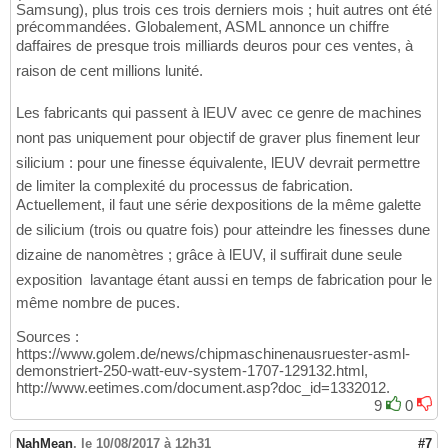
Samsung), plus trois ces trois derniers mois ; huit autres ont été
précommandées. Globalement, ASML annonce un chiffre
daffaires de presque trois milliards deuros pour ces ventes, à
raison de cent millions lunité.
Les fabricants qui passent à lEUV avec ce genre de machines
nont pas uniquement pour objectif de graver plus finement leur
silicium : pour une finesse équivalente, lEUV devrait permettre
de limiter la complexité du processus de fabrication.
Actuellement, il faut une série dexpositions de la même galette
de silicium (trois ou quatre fois) pour atteindre les finesses dune
dizaine de nanomètres ; grâce à lEUV, il suffirait dune seule
exposition  lavantage étant aussi en temps de fabrication pour le
même nombre de puces.
Sources :
https://www.golem.de/news/chipmaschinenausruester-asml-
demonstriert-250-watt-euv-system-1707-129132.html,
http://www.eetimes.com/document.asp?doc_id=1332012.
9
0
NahMean
,
le 10/08/2017 à 12h31
#7