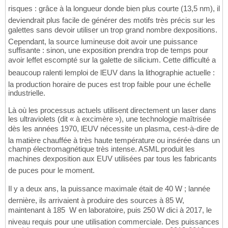
risques : grâce à la longueur donde bien plus courte (13,5 nm), il
deviendrait plus facile de générer des motifs très précis sur les
galettes sans devoir utiliser un trop grand nombre dexpositions.
Cependant, la source lumineuse doit avoir une puissance
suffisante : sinon, une exposition prendra trop de temps pour
avoir leffet escompté sur la galette de silicium. Cette difficulté a
beaucoup ralenti lemploi de lEUV dans la lithographie actuelle :
la production horaire de puces est trop faible pour une échelle
industrielle.
Là où les processus actuels utilisent directement un laser dans
les ultraviolets (dit « à excimère »), une technologie maîtrisée
dès les années 1970, lEUV nécessite un plasma, cest-à-dire de
la matière chauffée à très haute température ou insérée dans un
champ électromagnétique très intense. ASML produit les
machines dexposition aux EUV utilisées par tous les fabricants
de puces pour le moment.
Il y a deux ans, la puissance maximale était de 40 W ; lannée
dernière, ils arrivaient à produire des sources à 85 W,
maintenant à 185 W en laboratoire, puis 250 W dici à 2017, le
niveau requis pour une utilisation commerciale. Des puissances