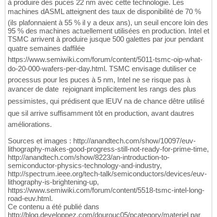
à produire des puces 22 nm avec cette technologie. Les
machines dASML atteignent des taux de disponibilité de 70 %
(ils plafonnaient à 55 % il y a deux ans), un seuil encore loin des
95 % des machines actuellement utilisées en production. Intel et
TSMC arrivent à produire jusque 500 galettes par jour pendant
quatre semaines daffilée 
https://www.semiwiki.com/forum/content/5011-tsmc-oip-what-
do-20-000-wafers-per-day.html. TSMC envisage dutiliser ce
processus pour les puces à 5 nm, Intel ne se risque pas à
avancer de date  rejoignant implicitement les rangs des plus
pessimistes, qui prédisent que lEUV na de chance dêtre utilisé
que sil arrive suffisamment tôt en production, avant dautres
améliorations.
Sources et images : http://anandtech.com/show/10097/euv-
lithography-makes-good-progress-still-not-ready-for-prime-time,
http://anandtech.com/show/8223/an-introduction-to-
semiconductor-physics-technology-and-industry,
http://spectrum.ieee.org/tech-talk/semiconductors/devices/euv-
lithography-is-brightening-up,
https://www.semiwiki.com/forum/content/5518-tsmc-intel-long-
road-euv.html.
Ce contenu a été publié dans
http://blog.developpez.com/dourouc05/pcategory/materiel par