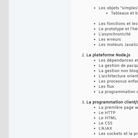
Les objets "simples
Tableaux et 
Les fonctions et le
Le prototype et l'hé
L'asynchronicité
Les erreurs
Les moteurs JavaScr
La plateforme Node.js
Les dépendances et
La gestion de pacq
La gestion non bloq
L'architecture orie
Les processus enfa
Les flux
La programmation c
La programmation client/
La première page 
Le HTTP
Le HTML
Le CSS
L'AJAX
Les sockets et la 