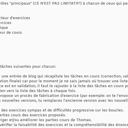
 rôles "principaux" (CE N'EST PAS LIMITATIF!) à chacun de ceux qui pa
cteur d'exercices
rcices
nique
eur de cours
 tâches suivantes pour chacun:
 une entrée de blog qui récapitule les tâches en cours (correction, vali
ation finale) car pour le moment je ne sais jamais où trouver une liste 
est en validation, il faut le rajouter à la liste des tâches en cours pu
ien vers la liste des tâches à chaque fois.
propose un procès de fabrication d'exercice (par exemple: on te l'envo
 nouvelles versions, tu remplaces l'ancienne version avec les nouvelles
t des exercices sympas et de difficultés progressive sur les boucles.
parties cours des exercices proposés.
corriger et/ou améliorer les parties cours de Thomas.
 vérifier la faisabilité des exercices et la compréhensibilité des énonc