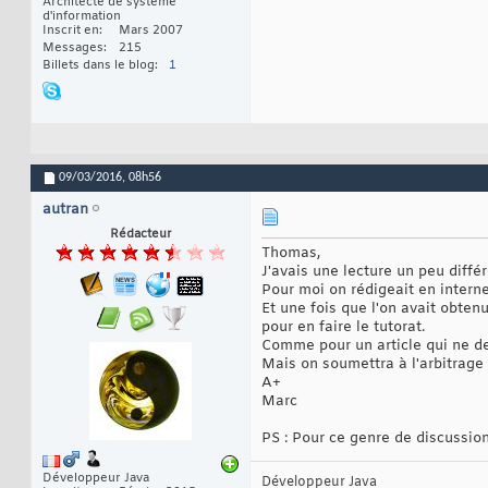
Architecte de système
d'information
Inscrit en
Mars 2007
Messages
215
Billets dans le blog
1
09/03/2016,
08h56
autran
Rédacteur
Thomas,
J'avais une lecture un peu différ
Pour moi on rédigeait en interne
Et une fois que l'on avait obten
pour en faire le tutorat.
Comme pour un article qui ne devi
Mais on soumettra à l'arbitrage
A+
Marc
PS : Pour ce genre de discussion
Développeur Java
Développeur Java