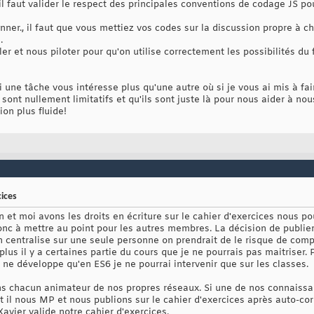
il faut valider le respect des principales conventions de codage JS p
nner., il faut que vous mettiez vos codes sur la discussion propre à c
.
ller et nous piloter pour qu'on utilise correctement les possibilités du
une tâche vous intéresse plus qu'une autre où si je vous ai mis à fa
e sont nullement limitatifs et qu'ils sont juste là pour nous aider à n
on plus fluide!
ices
et moi avons les droits en écriture sur le cahier d'exercices nous po
onc à mettre au point pour les autres membres. La décision de publier
 centralise sur une seule personne on prendrait de le risque de comp
plus il y a certaines partie du cours que je ne pourrais pas maitriser. 
ne développe qu'en ES6 je ne pourrai intervenir que sur les classes.
s chacun animateur de nos propres réseaux. Si une de nos connaissan
 il nous MP et nous publions sur le cahier d'exercices après auto-co
Xavier valide notre cahier d'exercices.