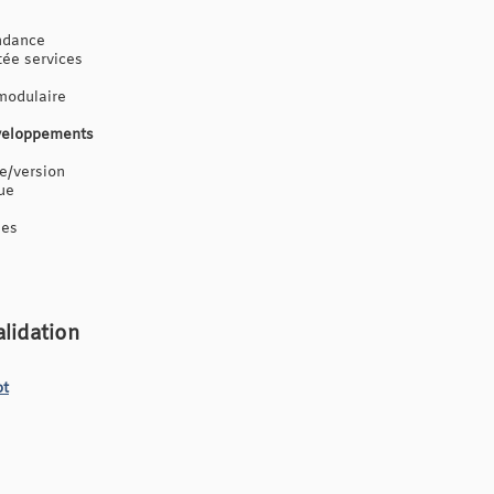
endance
tée services
modulaire
éveloppements
e/version
nue
ées
alidation
pt