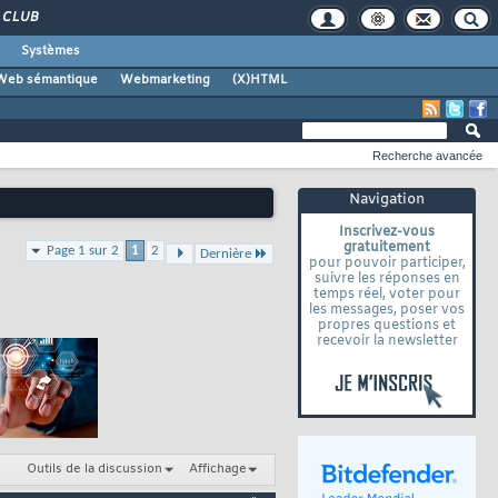
CLUB
Systèmes
Web sémantique
Webmarketing
(X)HTML
Recherche avancée
Navigation
Inscrivez-vous
gratuitement
Page 1 sur 2
1
2
Dernière
pour pouvoir participer,
suivre les réponses en
temps réel, voter pour
les messages, poser vos
propres questions et
recevoir la newsletter
Outils de la discussion
Affichage