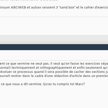
nuum ABCIWEB et autran seraient 3 "sand box" et le cahier d'exercice
ement ce que vermine ne veut pas. Il veut qu'on fasse les exercices sé
normal) techniquement et orthographiquement et enfin seulement qu'on
 évoluer ce processus quand il sera possible de cacher des sections j
ourrait rentrer dans le cadre d'une rédaction d'article dans un premier
s ce que nous a dit vermine. Qu'as tu compris toi Marc?