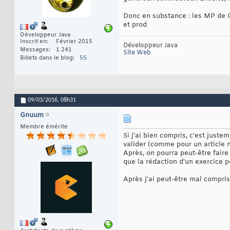
Donc en substance : les MP de G
et prod
Développeur Java
Inscrit en
Février 2015
Développeur Java
Messages
1 241
Site Web
Billets dans le blog
55
09/03/2016,
08h31
Gnuum
Membre émérite
Si j'ai bien compris, c'est just
valider (comme pour un article 
Après, on pourra peut-être faire
que la rédaction d'un exercice p
Après j'ai peut-être mal compri