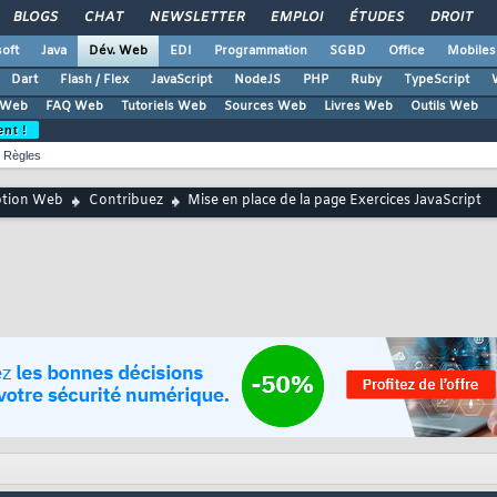
BLOGS
CHAT
NEWSLETTER
EMPLOI
ÉTUDES
DROIT
oft
Java
Dév. Web
EDI
Programmation
SGBD
Office
Mobiles
Dart
Flash / Flex
JavaScript
NodeJS
PHP
Ruby
TypeScript
 Web
FAQ Web
Tutoriels Web
Sources Web
Livres Web
Outils Web
ent !
Règles
ption Web
Contribuez
Mise en place de la page Exercices JavaScript