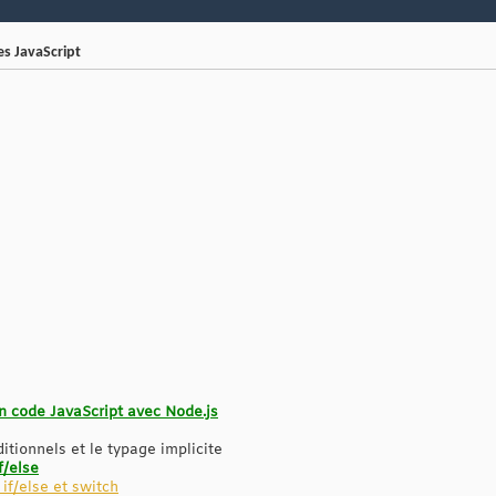
es JavaScript
n code JavaScript avec Node.js
itionnels et le typage implicite
f/else
 if/else et switch