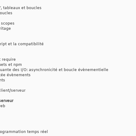
", tableaux et boucles
boucles
s scopes
ritage
ipt et la compatibilité
 require
uets et npm
uante des I/O: asynchronicité et boucle évènementielle
ntée évènements
nts
lient/serveur
serveur
web
programmation temps réel