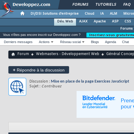
FORUMS
TUTORIELS
FAQ
DI/DSI Solutions d'entreprise
Cloud
IA
ALM
Micros
Dév. Web
AJAX
Apache
ASP
CSS
Forums
Vous n'êtes pas encore inscrit sur Developpez.com ?
Inscrivez-vous gratuitem
Derniers messages
Actions
Réseau social
Blogs
Agenda
Chat
Forum
Webmasters - Développement Web
Général Conce
+
Répondre à la discussion
Discussion :
Mise en place de la page Exercices JavaScript
Sujet :
Contribuez