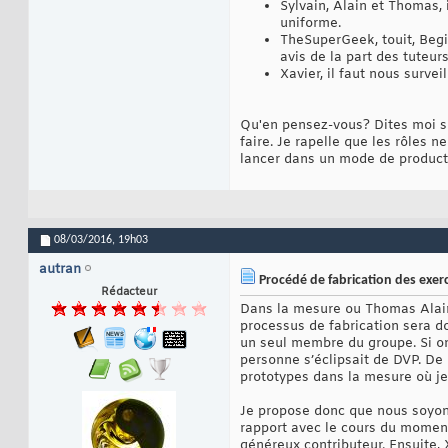
Sylvain, Alain et Thomas, 
uniforme.
TheSuperGeek, touit, Begi
avis de la part des tuteurs
Xavier, il faut nous survei
Qu'en pensez-vous? Dites moi si 
faire. Je rapelle que les rôles n
lancer dans un mode de producti
08/03/2016,
19h03
autran
Procédé de fabrication des exerc
Rédacteur
Dans la mesure ou Thomas Alain 
processus de fabrication sera d
un seul membre du groupe. Si on
personne s’éclipsait de DVP. De 
prototypes dans la mesure où je 
Je propose donc que nous soyon
rapport avec le cours du moment
généreux contributeur. Ensuite, 