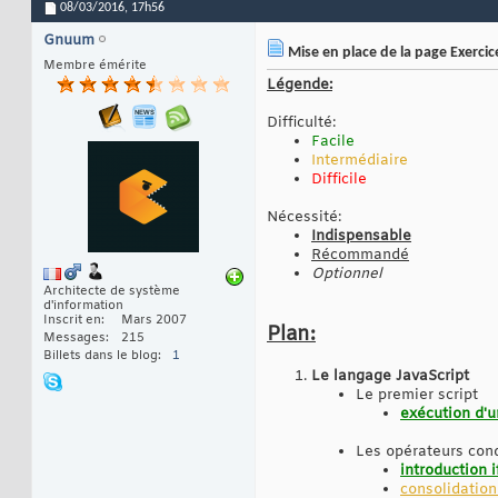
08/03/2016,
17h56
Gnuum
Mise en place de la page Exercic
Membre émérite
Légende:
Difficulté:
Facile
Intermédiaire
Difficile
Nécessité:
Indispensable
Récommandé
Optionnel
Architecte de système
d'information
Inscrit en
Mars 2007
Plan:
Messages
215
Billets dans le blog
1
Le langage JavaScript
Le premier script
exécution d'u
Les opérateurs cond
introduction i
consolidation