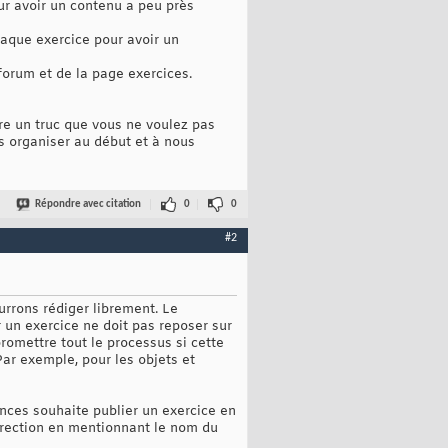
our avoir un contenu a peu près
haque exercice pour avoir un
 forum et de la page exercices.
ire un truc que vous ne voulez pas
ous organiser au début et à nous
Répondre avec citation
0
0
#2
urrons rédiger librement. Le
 un exercice ne doit pas reposer sur
romettre tout le processus si cette
Par exemple, pour les objets et
ces souhaite publier un exercice en
rrection en mentionnant le nom du