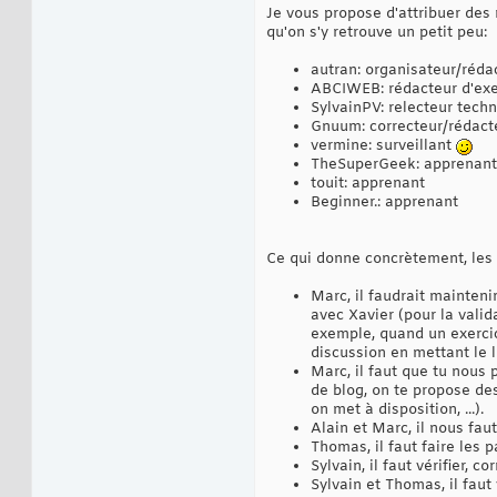
Je vous propose d'attribuer des
qu'on s'y retrouve un petit peu:
autran: organisateur/réda
ABCIWEB: rédacteur d'exe
SylvainPV: relecteur tech
Gnuum: correcteur/rédact
vermine: surveillant
TheSuperGeek: apprenant
touit: apprenant
Beginner.: apprenant
Ce qui donne concrètement, les
Marc, il faudrait maintenir
avec Xavier (pour la valid
exemple, quand un exercice 
discussion en mettant le l
Marc, il faut que tu nous 
de blog, on te propose des
on met à disposition, ...).
Alain et Marc, il nous fau
Thomas, il faut faire les 
Sylvain, il faut vérifier, 
Sylvain et Thomas, il faut