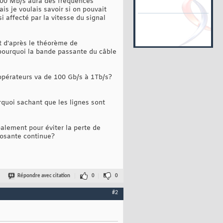
 100 Mb/s aura des fréquences
is je voulais savoir si on pouvait
i affecté par la vitesse du signal
t d'après le théorème de
 pourquoi la bande passante du câble
s opérateurs va de 100 Gb/s à 1Tb/s?
rquoi sachant que les lignes sont
palement pour éviter la perte de
posante continue?
Répondre avec citation
0
0
#2