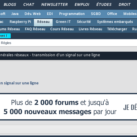
BLOGS
CHAT
NEWSLETTER
EMPLOI
ÉTUDES
DROIT
oft
Java
Dév. Web
EDI
Programmation
SGBD
Office
Mobiles
ac
Raspberry Pi
Réseau
Green IT
Sécurité
Systèmes embarqués
ums Réseau
FAQ Réseau
Cours Réseau
Livres Réseau
Télécharger
Ru
ent !
Règles
érales réseaux - transmission d'un signal sur une ligne
n signal sur une ligne