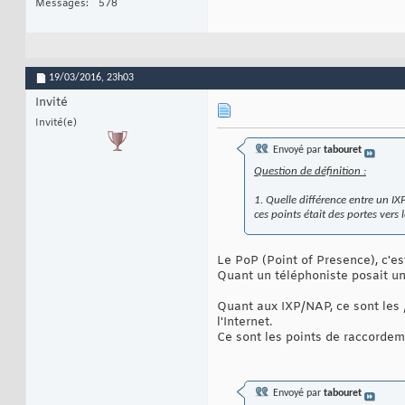
Messages
578
19/03/2016,
23h03
Invité
Invité(e)
Envoyé par
tabouret
Question de définition :
1. Quelle différence entre un IX
ces points était des portes vers
Le PoP (Point of Presence), c'e
Quant un téléphoniste posait u
Quant aux IXP/NAP, ce sont les
l'Internet.
Ce sont les points de raccordem
Envoyé par
tabouret