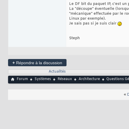
Le DF bit du paquet IP, c'est un 
La "découpe" éventuelle (lorsqu
"mécanique" effectuée par le rou
Linux par exemple).
Je sais pas si je suis clair
Steph
+
Répondre à la discussion
Actualités
Forum
Systèmes
Réseaux
Architecture
Questions Gén
«
D