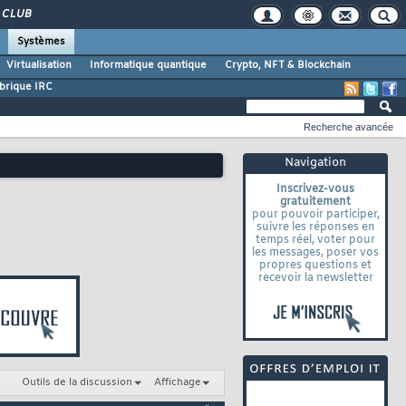
CLUB
Systèmes
Virtualisation
Informatique quantique
Crypto, NFT & Blockchain
brique IRC
Recherche avancée
Navigation
Inscrivez-vous
gratuitement
pour pouvoir participer,
suivre les réponses en
temps réel, voter pour
les messages, poser vos
propres questions et
recevoir la newsletter
Outils de la discussion
Affichage