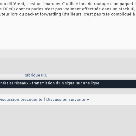
peu différent, c'est un "marqueur" utilisé lors du routage d'un paquet I
e DF=0) dont tu parles n'est pas vraiment effectuée dans un stack IP,
teur lors du packet forwarding (d'ailleurs, c'est pas très compliqué à
Rubrique IRC
érales réseaux - transmission d'un signal sur une ligne
iscussion précédente
|
Discussion suivante
»