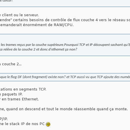
e calcul?
e client ou le serveur.
endre" certains besoins de contrôle de flux couche 4 vers le réseau 
a demanderait énormément de RAM/CPU.
 les trames reçus par la couche supérieure.Pourquoi TCP et IP découpent sachant qu'Eth
relève de la couche 2 et donc d'ethernet ça non?
 couche 2...
sque le flag DF (dont fragment) existe non? et TCP aussi vu que TCP ajoute des num
ations en segments TCP.
 paquets IP.
 en trames Ethernet.
e, quand on descend et tout le monde réassemble quand ça monte.
P/IP.
nne le stack IP de nos PC