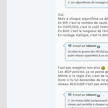
2. Les algorithmes de routage dé
Oui.
Mais à chaque algorithme sa déf
En RIP, c'est le nombre de sauts.
En OSPF/ISIS, c'est le coût (mét
En BGP, c'est la longueur de l'A
En routage statique, c'est la dis
Envoyé par
tabouret
Ou bien la guerre des FAI fait q
autre réseau appartient à un au
Faut pas exagérer non plus
Les
BGP policies,
ça se passe g
Même si la règle d'or, c'est de 
Donc si tu lui demandes de ne p
réseau 40.0.0.0/8 n'est pas annon
Envoyé par
tabouret
3. Un réseau bête (uniquement d
réseau qui contrôle à chaque ro