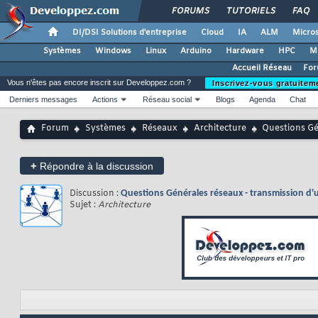
FORUMS
TUTORIELS
FAQ
DI/DSI Solutions d'entreprise
Cloud
IA
ALM
Micros
Systèmes
Windows
Linux
Arduino
Hardware
HPC
M
Accueil Réseau
For
Vous n'êtes pas encore inscrit sur Developpez.com ?
Inscrivez-vous gratuitem
Derniers messages
Actions
Réseau social
Blogs
Agenda
Chat
Forum
Systèmes
Réseaux
Architecture
Questions Gén
+
Répondre à la discussion
Discussion :
Questions Générales réseaux - transmission d'u
Sujet :
Architecture