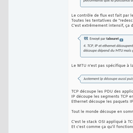
performante que la puissance d
Le contrôle de flux est fait par l
Toutes les tentatives de "redesc
C'est extrêmement intensif, ç
Envoyé par
tabouret
4. TCP, IP et ethernet découpent
découpe dépend du MTU mais ça 
Le MTU n'est pas spécifique à la
Justement ip découpe aussi pui
TCP découpe les PDU des applic
IP découpe les segments TCP en
Ethernet découpe les paquets IP
Tout le monde découpe en somm
C'est le stack OSI appliqué à TC
Et c'est comme ça qu'il fonctio