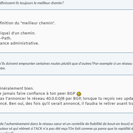
finissent-ils toujours le meilleur chemin?
inition du "meilleur chemin".
rique) d'un chemin.
S-Path.
tance administrative.
u'ils doivent emprunter certaines routes plutôt que d'autres?Par exemple si un réseau
tre.
énéralement bien.
ne jamais faire confiance à ton peer BGP
as t'annoncer le réseau 40.0.0.0/8 par BGP, lorsque tu reçois ses upd
cé. Ben oui, des fois qu'il serait annoncé, il faudra le retirer avant 
e l'acheminement dans le réseau cœur et un contrôle de fiabilité de bout-en-bout) est
uteur et qui réémet si l'ACK n'a pas été reçu?On fait comme ça parce que la rapidité d