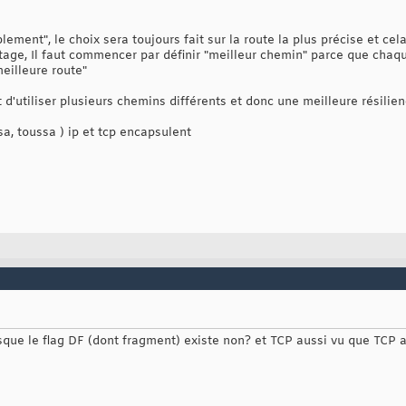
plement", le choix sera toujours fait sur la route la plus précise et ce
utage, Il faut commencer par définir "meilleur chemin" parce que chaq
meilleure route"
t d'utiliser plusieurs chemins différents et donc une meilleure résili
a, toussa ) ip et tcp encapsulent
sque le flag DF (dont fragment) existe non? et TCP aussi vu que TCP