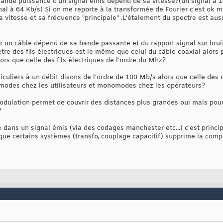
grande puissance d'un signal émis dépend de sa vitesse?(un signal à
l à 64 Kb/s) Si on me reporte à la transformée de Fourier c'est ok ma
a vitesse et sa fréquence "principale" .L'étalement du spectre est auss
ur un câble dépend de sa bande passante et du rapport signal sur brui
tre des fils électriques est le même que celui du câble coaxial alors
ors que celle des fils électriques de l'ordre du Mhz?
rticuliers à un débit disons de l'ordre de 100 Mb/s alors que celle de
timodes chez les utilisateurs et monomodes chez les opérateurs?
a modulation permet de couvrir des distances plus grandes oui mais pou
?
 dans un signal émis (via des codages manchester etc...) c'est princi
 que certains systèmes (transfo, couplage capacitif) supprime la com