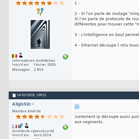
1 -
2 - Si l'on parle de routage "sim
Si l'on parle de protocole de ro
différentes pour trouver cette "
3 - L'intelligence en bout perme
4 - Ethernet découpe ( mtu touss
Informaticien multitâches
Inscrit en
Février 2005
Messages
2 854
14/03/2016,
19h13
A3gisS3c
Membre émérite
Justement ip découpe aussi pui
aux segments.
Architecte cybersécurité
Inscrit en
Avril 2014