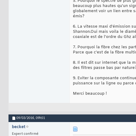
5. Pourquoi le spectre de plus 
beaucoup plus hautes qu'un signa
globalement voir un lien entre s
émis?
6. La vitesse maxi d'émission s
Shannon.Oui mais voila le diamè
coaxiale est de l'ordre du Ghz al
7. Pourquoi la fibre chez les pa
Parce que c'est de la fibre mul
8. Il est dit sur internet que l
des filtres passe bas par nature
9. Eviter la composante continue
puissance sur la ligne ou parce
Merci beaucoup !
09/03/2016,
09h51
becket
Expert confirmé