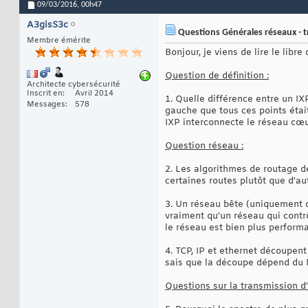
09/03/2016,
00h47
A3gisS3c
Questions Générales réseaux - tr
Membre émérite
Bonjour, je viens de lire le lib
Question de définition :
Architecte cybersécurité
Inscrit en
Avril 2014
1. Quelle différence entre un IX
Messages
578
gauche que tous ces points étai
IXP interconnecte le réseau cœ
Question réseau :
2. Les algorithmes de routage dé
certaines routes plutôt que d'au
3. Un réseau bête (uniquement d
vraiment qu'un réseau qui contr
le réseau est bien plus perform
4. TCP, IP et ethernet découpent
sais que la découpe dépend du 
Questions sur la transmission d'