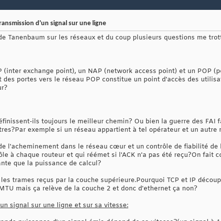
ansmission d'un signal sur une ligne
re de Tanenbaum sur les réseaux et du coup plusieurs questions me trott
P (inter exchange point), un NAP (network access point) et un POP (poi
t des portes vers le réseau POP constitue un point d'accès des utilis
ur?
finissent-ils toujours le meilleur chemin? Ou bien la guerre des FAI f
tres?Par exemple si un réseau appartient à tel opérateur et un autre 
e l'acheminement dans le réseau cœur et un contrôle de fiabilité de b
ôle à chaque routeur et qui réémet si l'ACK n'a pas été reçu?On fait 
ante que la puissance de calcul?
 les trames reçus par la couche supérieure.Pourquoi TCP et IP découpe
MTU mais ça relève de la couche 2 et donc d'ethernet ça non?
un signal sur une ligne et sur sa vitesse: