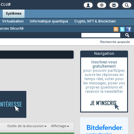
CLUB
Systèmes
Virtualisation
Informatique quantique
Crypto, NFT & Blockchain
urces Sécurité
Recherche avancée
Navigation
Inscrivez-vous
gratuitement
pour pouvoir participer,
suivre les réponses en
temps réel, voter pour
les messages, poser vos
propres questions et
recevoir la newsletter
Outils de la discussion
Affichage