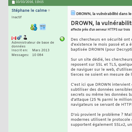
03/03/2016,
11h15
Stéphane le calme
DROWN, la vulnérabilité dans le
Inactif
DROWN, la vulnérabilit
affecte près d'un serveur HTTPS sur trois
Des chercheurs en sécurité ont d
Administrateur de base de
d'existence le mois passé et a 
données
baptisée DROWN (pour Decrypti
Inscrit en
Mars 2013
Messages
10 084
Sur un site dédié, les chercheu
reposent sur SSL et TLS, quelqu
de naviguer sur le web, d'utilis
tierces ne soient en mesure de l
C'est ici que DROWN intervient d
subtiliser des données sensible
secrets ou même les données ban
d'attaque (25 % parmi le millio
navigateurs se servant de HTTPS
D'où provient le problème ? Mal
modernes utilisent le protocole
supportent également SSLv2, un