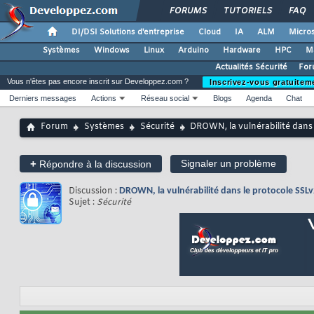
FORUMS
TUTORIELS
FAQ
DI/DSI Solutions d'entreprise
Cloud
IA
ALM
Micros
Systèmes
Windows
Linux
Arduino
Hardware
HPC
M
Actualités Sécurité
For
Vous n'êtes pas encore inscrit sur Developpez.com ?
Inscrivez-vous gratuitem
Derniers messages
Actions
Réseau social
Blogs
Agenda
Chat
Forum
Systèmes
Sécurité
DROWN, la vulnérabilité dans
+
Signaler un problème
Répondre à la discussion
Discussion :
DROWN, la vulnérabilité dans le protocole SSLv
Sujet :
Sécurité