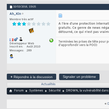
10/03/2016,
15h35
Ah_Kin
Membre très actif
A l'ère d'une protection internat
gratuits. Ce genre de news négat
détourné, ce qui n'est pas vrai
Terminées les prises de tête pour
Développeur Web
d'approfondir vers la POO)
Inscrit en
Août 2010
Messages
289
+
Signaler un problème
Répondre à la discussion
Actualités
Forum
Systèmes
Sécurité
DROWN, la vulnérabilité dans
«
D