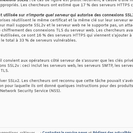
nnexions SSLv2 :
ce cas de figure est plutôt récurrent, à cause d'une 
ppropriés. Les chercheurs ont estimé que 17 % des serveurs HTTPS c
t utilisée sur
n'importe quel serveur
qui autorise des connexions SSL
rises réutilisent le même certificat et la même clé sur leur serveur 
veur mail supporte SSL2v et le serveur web ne le supporte pas, un atta
le chiffrement des connexions TLS du serveur web. Les chercheurs ava
réutilisées, ce sont 16 % des serveurs HTTPS qui viennent s'ajouter à 
le total à 33 % de serveurs vulnérables.
, il convient aux opérateurs côté serveur de s'assurer que les clés pri
ons SSL2v : ceci inclut les serveurs web, les serveurs SMTP, les serv
 TLS.
iver SSLv2. Les chercheurs ont reconnu que cette tâche pouvait s'avé
ison pour laquelle ils ont donné quelques instructions pour des produ
 Network Security Service (NSS).