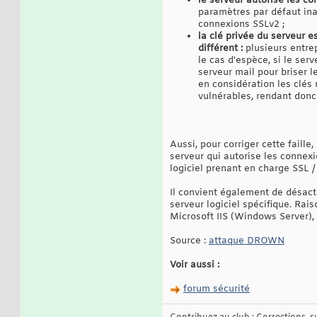
le serveur autorise les co
paramètres par défaut ina
connexions SSLv2 ;
la clé privée du serveur es
différent :
plusieurs entrep
le cas d'espèce, si le ser
serveur mail pour briser 
en considération les clés 
vulnérables, rendant donc 
Aussi, pour corriger cette faille
serveur qui autorise les connexi
logiciel prenant en charge SSL /
Il convient également de désact
serveur logiciel spécifique. Ra
Microsoft IIS (Windows Server),
Source :
attaque DROWN
Voir aussi :
forum sécurité