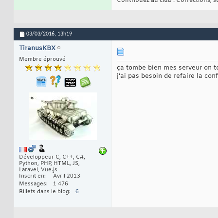
Contribuez au club : Corrections, sug
03/03/2016,
13h19
TiranusKBX
Membre éprouvé
ça tombe bien mes serveur on to
j'ai pas besoin de refaire la co
Développeur C, C++, C#,
Python, PHP, HTML, JS,
Laravel, Vue.js
Inscrit en
Avril 2013
Messages
1 476
Billets dans le blog
6