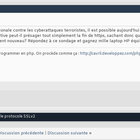
ionale contre les cyberattaques terroristes, il est possible aujourd'hui 
ive peut-il présager tout simplement la fin de https, sachant donc qu
ment nouveau? Répondez à ce sondage et gagnez mille laptop HP équip
 programmer en php. On procède comme ça :
http://cavril.developpez.com/ph
 le protocole SSLv2
iscussion précédente
|
Discussion suivante
»