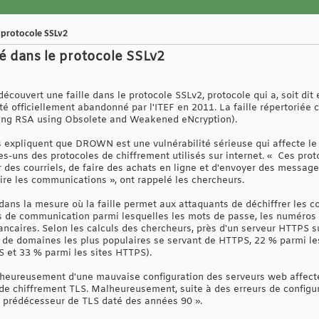
 protocole SSLv2
é dans le protocole SSLv2
écouvert une faille dans le protocole SSLv2, protocole qui a, soit dit
été officiellement abandonné par l'ITEF en 2011. La faille répertori
ng RSA using Obsolete and Weakened eNcryption).
rs expliquent que DROWN est une vulnérabilité sérieuse qui affecte le
es-uns des protocoles de chiffrement utilisés sur internet. « Ces pro
er des courriels, de faire des achats en ligne et d'envoyer des messag
ire les communications », ont rappelé les chercheurs.
ans la mesure où la faille permet aux attaquants de déchiffrer les co
s de communication parmi lesquelles les mots de passe, les numéros 
caires. Selon les calculs des chercheurs, près d'un serveur HTTPS sur
n de domaines les plus populaires se servant de HTTPS, 22 % parmi les
 et 33 % parmi les sites HTTPS).
heureusement d'une mauvaise configuration des serveurs web affectés 
 de chiffrement TLS. Malheureusement, suite à des erreurs de configu
 prédécesseur de TLS daté des années 90 ».