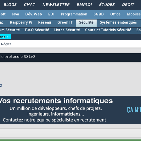
BLOGS
CHAT
NEWSLETTER
EMPLOI
ÉTUDES
DROIT
oft
Java
Dév. Web
EDI
Programmation
SGBD
Office
Mobiles
ac
Raspberry Pi
Réseau
Green IT
Sécurité
Systèmes embarqués
um Sécurité
F.A.Q Sécurité
Livres Sécurité
Cours et Tutoriels Sécurité
So
ent !
Règles
 le protocole SSLv2
2