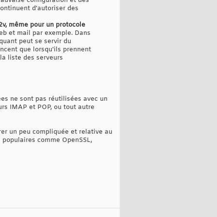
mauvaise configuration et des
ontinuent d'autoriser des
2v, même pour un protocole
web et mail par exemple. Dans
quant peut se servir du
ncent que lorsqu'ils prennent
la liste des serveurs
vées ne sont pas réutilisées avec un
eurs IMAP et POP, ou tout autre
rer un peu compliquée et relative au
its populaires comme OpenSSL,