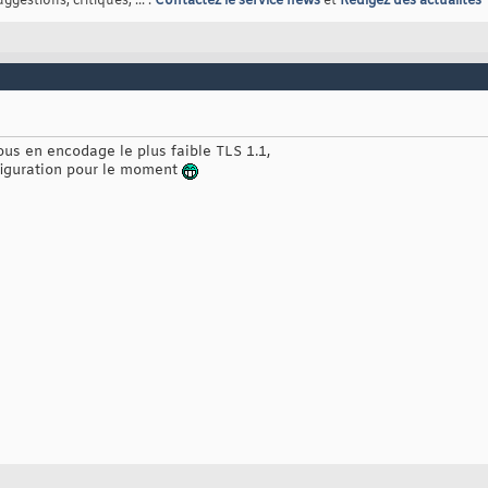
gestions, critiques, ... :
Contactez le service news
et
Rédigez des actualités
us en encodage le plus faible TLS 1.1,
nfiguration pour le moment