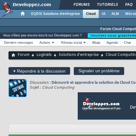
FORUMS
TUTORIELS
FAQ
DI/DSI Solutions d'entreprise
Cloud
IA
ALM
Micros
Forum Cloud Comput
Vous n'êtes pas encore inscrit sur Developpez.com ?
Inscrivez-vous gratuitem
Derniers messages
Actions
Réseau social
Blogs
Agenda
Chat
Forum
Logiciels
Solutions d'entreprise
Cloud Computin
+
Signaler un problème
Répondre à la discussion
Discussion :
Découvrir et apprendre la solution de Cloud Co
Sujet :
Cloud Computing