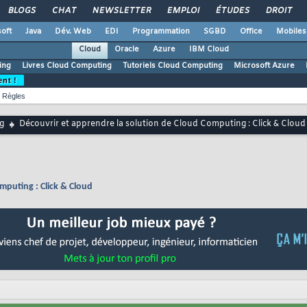
BLOGS
CHAT
NEWSLETTER
EMPLOI
ÉTUDES
DROIT
oft
Java
Dév. Web
EDI
Programmation
SGBD
Office
Mobiles
Cloud
Oracle
Azure
IBM Cloud
ing
Livres Cloud Computing
Tutoriels Cloud Computing
Microsoft Azure
ent !
Règles
g
Découvrir et apprendre la solution de Cloud Computing : Click & Cloud
mputing : Click & Cloud