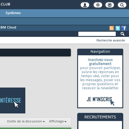
CLUB
Systèmes
IBM Cloud
Recherche avancée
Navigation
Inscrivez-vous
gratuitement
pour pouvoir participer,
suivre les réponses en
temps réel, voter pour
les messages, poser vos
propres questions et
recevoir la newsletter
Outils de la discussion
Affichage