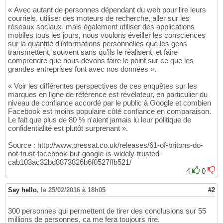
« Avec autant de personnes dépendant du web pour lire leurs
courriels, utiliser des moteurs de recherche, aller sur les
réseaux sociaux, mais également utiliser des applications
mobiles tous les jours, nous voulons éveiller les consciences
sur la quantité d'informations personnelles que les gens
transmettent, souvent sans qu'ils le réalisent, et faire
comprendre que nous devons faire le point sur ce que les
grandes entreprises font avec nos données ».
« Voir les différentes perspectives de ces enquêtes sur les
marques en ligne de référence est révélateur, en particulier du
niveau de confiance accordé par le public à Google et combien
Facebook est moins populaire côté confiance en comparaison.
Le fait que plus de 80 % n'aient jamais lu leur politique de
confidentialité est plutôt surprenant ».
Source : http://www.pressat.co.uk/releases/61-of-britons-do-
not-trust-facebook-but-google-is-widely-trusted-
cab103ac32bd8873826b6f0527ffb521/
4
0
Say hello
,
le 25/02/2016 à 18h05
#2
300 personnes qui permettent de tirer des conclusions sur 55
millions de personnes, ca me fera toujours rire.