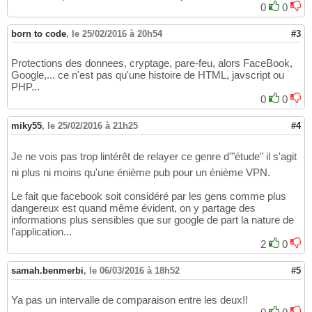
0
0
born to code
,
le 25/02/2016 à 20h54
#3
Protections des donnees, cryptage, pare-feu, alors FaceBook,
Google,... ce n'est pas qu'une histoire de HTML, javscript ou
PHP...
0
0
miky55
,
le 25/02/2016 à 21h25
#4
Je ne vois pas trop lintérêt de relayer ce genre d'"étude" il s'agit
ni plus ni moins qu'une énième pub pour un énième VPN.
Le fait que facebook soit considéré par les gens comme plus
dangereux est quand même évident, on y partage des
informations plus sensibles que sur google de part la nature de
l'application...
2
0
samah.benmerbi
,
le 06/03/2016 à 18h52
#5
Ya pas un intervalle de comparaison entre les deux!!