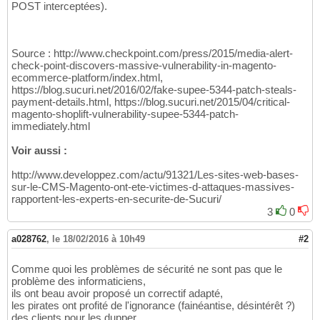
POST interceptées).
Source : http://www.checkpoint.com/press/2015/media-alert-
check-point-discovers-massive-vulnerability-in-magento-
ecommerce-platform/index.html,
https://blog.sucuri.net/2016/02/fake-supee-5344-patch-steals-
payment-details.html, https://blog.sucuri.net/2015/04/critical-
magento-shoplift-vulnerability-supee-5344-patch-
immediately.html
Voir aussi :
http://www.developpez.com/actu/91321/Les-sites-web-bases-
sur-le-CMS-Magento-ont-ete-victimes-d-attaques-massives-
rapportent-les-experts-en-securite-de-Sucuri/
3
0
a028762
,
le 18/02/2016 à 10h49
#2
Comme quoi les problèmes de sécurité ne sont pas que le
problème des informaticiens,
ils ont beau avoir proposé un correctif adapté,
les pirates ont profité de l'ignorance (fainéantise, désintérêt ?)
des clients pour les dupper.