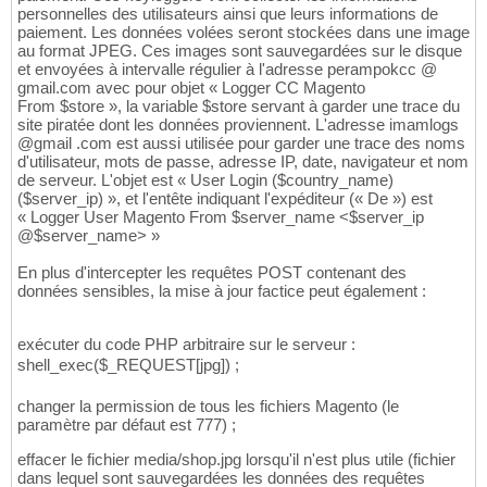
personnelles des utilisateurs ainsi que leurs informations de
paiement. Les données volées seront stockées dans une image
au format JPEG. Ces images sont sauvegardées sur le disque
et envoyées à intervalle régulier à l'adresse perampokcc @
gmail.com avec pour objet « Logger CC Magento
From $store », la variable $store servant à garder une trace du
site piratée dont les données proviennent. L'adresse imamlogs
@gmail .com est aussi utilisée pour garder une trace des noms
d'utilisateur, mots de passe, adresse IP, date, navigateur et nom
de serveur. L'objet est « User Login ($country_name)
($server_ip) », et l'entête indiquant l'expéditeur (« De ») est
« Logger User Magento From $server_name <$server_ip
@$server_name> »
En plus d'intercepter les requêtes POST contenant des
données sensibles, la mise à jour factice peut également :
exécuter du code PHP arbitraire sur le serveur :
shell_exec($_REQUEST[jpg]) ;
changer la permission de tous les fichiers Magento (le
paramètre par défaut est 777) ;
effacer le fichier media/shop.jpg lorsqu'il n'est plus utile (fichier
dans lequel sont sauvegardées les données des requêtes