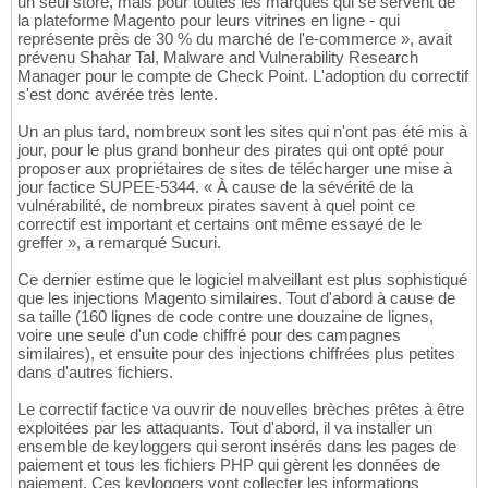
un seul store, mais pour toutes les marques qui se servent de
la plateforme Magento pour leurs vitrines en ligne - qui
représente près de 30 % du marché de l'e-commerce », avait
prévenu Shahar Tal, Malware and Vulnerability Research
Manager pour le compte de Check Point. L'adoption du correctif
s'est donc avérée très lente.
Un an plus tard, nombreux sont les sites qui n'ont pas été mis à
jour, pour le plus grand bonheur des pirates qui ont opté pour
proposer aux propriétaires de sites de télécharger une mise à
jour factice SUPEE-5344. « À cause de la sévérité de la
vulnérabilité, de nombreux pirates savent à quel point ce
correctif est important et certains ont même essayé de le
greffer », a remarqué Sucuri.
Ce dernier estime que le logiciel malveillant est plus sophistiqué
que les injections Magento similaires. Tout d'abord à cause de
sa taille (160 lignes de code contre une douzaine de lignes,
voire une seule d'un code chiffré pour des campagnes
similaires), et ensuite pour des injections chiffrées plus petites
dans d'autres fichiers.
Le correctif factice va ouvrir de nouvelles brèches prêtes à être
exploitées par les attaquants. Tout d'abord, il va installer un
ensemble de keyloggers qui seront insérés dans les pages de
paiement et tous les fichiers PHP qui gèrent les données de
paiement. Ces keyloggers vont collecter les informations