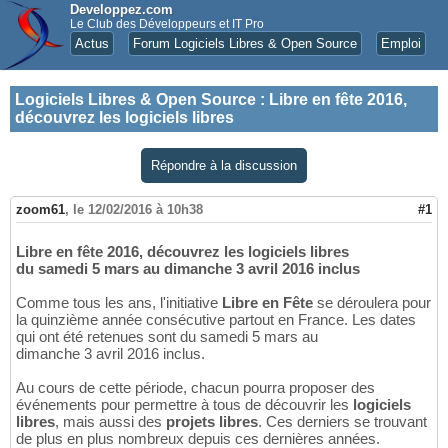
Developpez.com
Le Club des Développeurs et IT Pro
Actus
Forum Logiciels Libres & Open Source
Emploi
Logiciels Libres & Open Source
:
Libre en fête 2016,
découvrez les logiciels libres
Répondre à la discussion
zoom61
,
le 12/02/2016 à 10h38
#1
Libre en fête 2016, découvrez les logiciels libres
du samedi 5 mars au dimanche 3 avril 2016 inclus
Comme tous les ans, l'initiative
Libre en Fête
se déroulera pour
la quinzième année consécutive partout en France. Les dates
qui ont été retenues sont du samedi 5 mars au
dimanche 3 avril 2016 inclus.
Au cours de cette période, chacun pourra proposer des
événements pour permettre à tous de découvrir les
logiciels
libres
, mais aussi des
projets libres
. Ces derniers se trouvant
de plus en plus nombreux depuis ces dernières années.