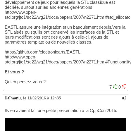
développement de jeux pour lesquels la STL classique est
décriée, surtout sur les anciennes générations.
http://www.open-
std.org/jtc1/sc22/wg21/docs/papers/2007/n2271.html#std_allocator
EASTL assure une intégration et un basculement depuis/vers la
STL aisés puisqu'ils ont conservé les interfaces de la STL et
leurs modifications sont des ajouts à celle-ci, ajouts de
paramètres template ou de nouvelles classes.
https://github.com/electronicarts/EASTL
http://www.open-
std.org/jtc1/sc22/wg21/docs/papers/2007/n2271.html#Functionalit
Et vous ?
Qu'en pensez-vous ?
7
0
Daïmanu
,
le 11/02/2016 à 12h35
#2
Ils en avaient fait une petite présentation à la CppCon 2015.