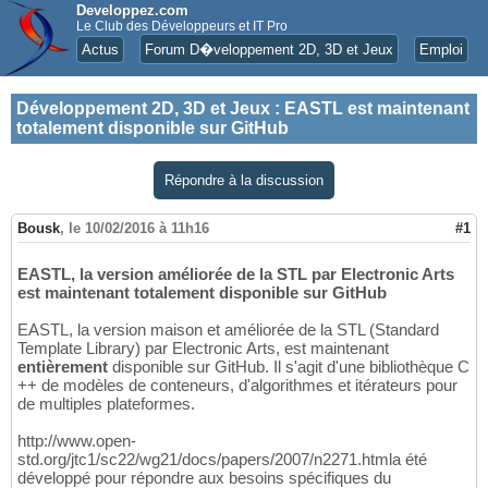
Developpez.com
Le Club des Développeurs et IT Pro
Actus
Forum D�veloppement 2D, 3D et Jeux
Emploi
Développement 2D, 3D et Jeux
:
EASTL est maintenant
totalement disponible sur GitHub
Répondre à la discussion
Bousk
,
le 10/02/2016 à 11h16
#1
EASTL, la version améliorée de la STL par Electronic Arts
est maintenant totalement disponible sur GitHub
EASTL, la version maison et améliorée de la STL (Standard
Template Library) par Electronic Arts, est maintenant
entièrement
disponible sur GitHub. Il s'agit d'une bibliothèque C
++ de modèles de conteneurs, d'algorithmes et itérateurs pour
de multiples plateformes.
http://www.open-
std.org/jtc1/sc22/wg21/docs/papers/2007/n2271.htmla été
développé pour répondre aux besoins spécifiques du