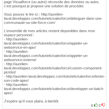
page Visualforce (ou autre) nécessite des données ou autre,
c'est pourquoi je propose une solution de procéder.
Vous pouvez le lire ici : http://aurelien-
laval.developpez.com/tutoriels/salesforce/deboguer-dans-une-
communaute-ou-site-force-com/
L'ensemble de mes articles restent disponibles dans mon
espace personnel :
- http://aurelien-
laval.developpez.com/tutoriels/salesforce/appeler-un-
webservice-en-ajax/
- http://aurelien-
laval.developpez.com/tutoriels/salesforce/appeler-un-
webservice-externe/
- http://aurelien-
laval.developpez.com/tutoriels/salesforce/custom-component-
picklist/
- http://aurelien-laval.developpez.com/tutoriels/salesforce/tester-
son-code-apex/
- http://aurelien-
laval.developpez.com/tutoriels/salesforce/developper-un-batch-
apex/
J'espère qu'il vous plaira, à bientôt.
6
0