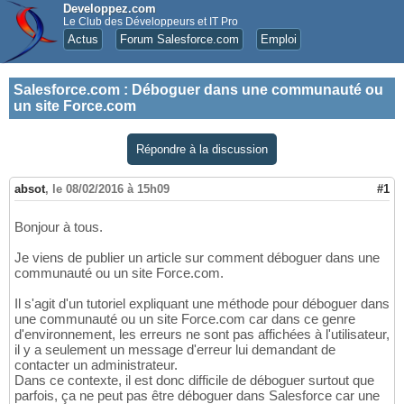
Developpez.com
Le Club des Développeurs et IT Pro
Actus
Forum Salesforce.com
Emploi
Salesforce.com
:
Déboguer dans une communauté ou
un site Force.com
Répondre à la discussion
absot
,
le 08/02/2016 à 15h09
#1
Bonjour à tous.
Je viens de publier un article sur comment déboguer dans une
communauté ou un site Force.com.
Il s'agit d'un tutoriel expliquant une méthode pour déboguer dans
une communauté ou un site Force.com car dans ce genre
d'environnement, les erreurs ne sont pas affichées à l'utilisateur,
il y a seulement un message d'erreur lui demandant de
contacter un administrateur.
Dans ce contexte, il est donc difficile de déboguer surtout que
parfois, ça ne peut pas être déboguer dans Salesforce car une