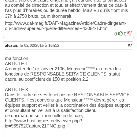
au comité de direction et tout, et effectivement dans ce cas-là
t'as plus d'horaires ou de durée hebdo. Mais vu qu'ils t'ont mis
37h à 2750 bruts, ça m'étonnerait.
http://www.daf-mag.fr/DAF-Magazine/Article/Cadre-dirigeant-
ou-cadre-superieur-quelle-differences--43084-1.htm
0
0
alezan
,
le 02/02/2016 à 16h52
#7
ma fonction :
ARTICLE 1
A compter du 1er janvier 2106, Monsieur***** exercera les
fonctions de RESPONSABLE SERVICE CLIENTS, statut
cadre, au coefficient de 150 et position 2.2.
ARTICLE 3
Dans le cadre de ses fonctions de RESPONSABLE SERVICE
CLIENTS, il est convenu que Monsieur ***** devra gérer les
équipes support et veiller à la coordination des équipes support
et consultant en veillant à la satisfaction client.
ce qui marqué sur mon bulletin de paie;
http://www.hostingpics.net/viewer.php?
id=969792Capture21PNG.png