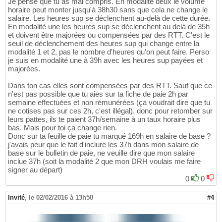
Je pense que tu as mal compris. En modalité deux le volume
horaire peut monter jusqu'à 38h30 sans que cela ne change le
salaire. Les heures sup se déclenchent au-delà de cette durée.
En modalité une les heures sup se déclenchent au delà de 35h
et doivent être majorées ou compensées par des RTT. C'est le
seuil de déclenchement des heures sup qui change entre la
modalité 1 et 2, pas le nombre d'heures qu'on peut faire. Perso
je suis en modalité une à 39h avec les heures sup payées et
majorées.
Dans ton cas elles sont compensées par des RTT. Sauf que ce
n'est pas possible que tu aies sur ta fiche de paie 2h par
semaine effectuées et non rémunérées (ça voudrait dire que tu
ne cotises pas sur ces 2h, c'est illégal), donc pour retomber sur
leurs pattes, ils te paient 37h/semaine à un taux horaire plus
bas. Mais pour toi ça change rien.
Donc sur ta feuille de paie tu marqué 169h en salaire de base ?
j'avais peur que le fait d'inclure les 37h dans mon salaire de
base sur le bulletin de paie, ne veuille dire que mon salaire
inclue 37h (soit la modalité 2 que mon DRH voulais me faire
signer au départ)
0
0
Invité
,
le 02/02/2016 à 13h50
#4