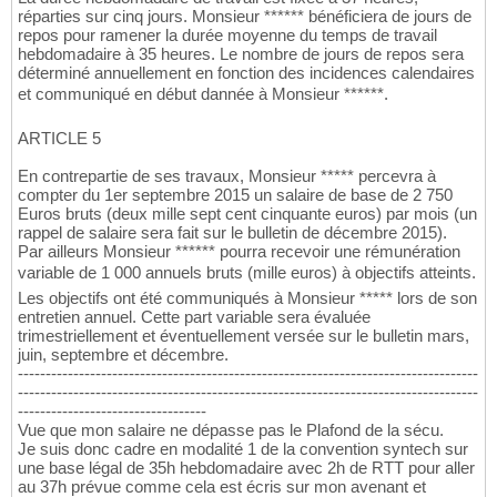
réparties sur cinq jours. Monsieur ****** bénéficiera de jours de
repos pour ramener la durée moyenne du temps de travail
hebdomadaire à 35 heures. Le nombre de jours de repos sera
déterminé annuellement en fonction des incidences calendaires
et communiqué en début dannée à Monsieur ******.
ARTICLE 5
En contrepartie de ses travaux, Monsieur ***** percevra à
compter du 1er septembre 2015 un salaire de base de 2 750
Euros bruts (deux mille sept cent cinquante euros) par mois (un
rappel de salaire sera fait sur le bulletin de décembre 2015).
Par ailleurs Monsieur ****** pourra recevoir une rémunération
variable de 1 000 annuels bruts (mille euros) à objectifs atteints.
Les objectifs ont été communiqués à Monsieur ***** lors de son
entretien annuel. Cette part variable sera évaluée
trimestriellement et éventuellement versée sur le bulletin mars,
juin, septembre et décembre.
-----------------------------------------------------------------------------------
-----------------------------------------------------------------------------------
----------------------------------
Vue que mon salaire ne dépasse pas le Plafond de la sécu.
Je suis donc cadre en modalité 1 de la convention syntech sur
une base légal de 35h hebdomadaire avec 2h de RTT pour aller
au 37h prévue comme cela est écris sur mon avenant et