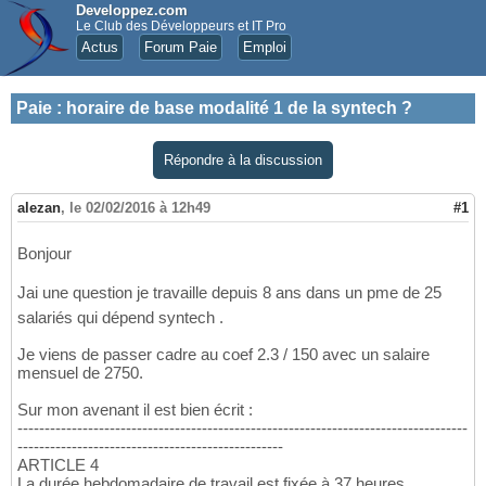
Developpez.com
Le Club des Développeurs et IT Pro
Actus
Forum Paie
Emploi
Paie
:
horaire de base modalité 1 de la syntech ?
Répondre à la discussion
alezan
,
le 02/02/2016 à 12h49
#1
Bonjour
Jai une question je travaille depuis 8 ans dans un pme de 25
salariés qui dépend syntech .
Je viens de passer cadre au coef 2.3 / 150 avec un salaire
mensuel de 2750.
Sur mon avenant il est bien écrit :
-----------------------------------------------------------------------------------
-------------------------------------------------
ARTICLE 4
La durée hebdomadaire de travail est fixée à 37 heures,