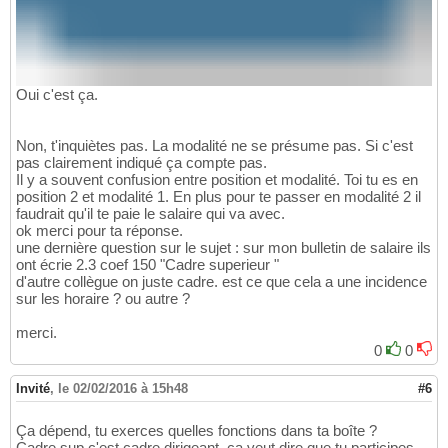
Oui c'est ça.
Non, t'inquiètes pas. La modalité ne se présume pas. Si c'est
pas clairement indiqué ça compte pas.
Il y a souvent confusion entre position et modalité. Toi tu es en
position 2 et modalité 1. En plus pour te passer en modalité 2 il
faudrait qu'il te paie le salaire qui va avec.
ok merci pour ta réponse.
une dernière question sur le sujet : sur mon bulletin de salaire ils
ont écrie 2.3 coef 150 "Cadre superieur "
d'autre collègue on juste cadre. est ce que cela a une incidence
sur les horaire ? ou autre ?
merci.
0
0
Invité
,
le 02/02/2016 à 15h48
#6
Ça dépend, tu exerces quelles fonctions dans ta boîte ?
Cadre sup c'est cadre dirigeant, ça veut dire que tu participes