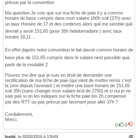
prévue par la convention
Ma question Je vois que sur ma fiche de paie il y a comme
horaire de base compris dans mon salaire 160h soit (37h) avec
un taux Horaire de 17 et des centimes alors quil me semble quil
devrait y avoir 151,65 (pour 35h hebdomadaire ) avec taux
horaire 18,11  .
En effet daprès notre convention le fait davoir comme horaire de
base plus de 151.65 compris dans le salaire nest possible quà
partir de la modalité 2
Pouvez me dire que je suis en droit de demander une
rectification de ma fiche de paie (qui vient de mettre remis c'est
la 1ere depuis l'avenant ) et mettre une base horaire de 151.65
soit 35h (sans changer mon salaire brut de 2750) et si oui je ne
sais pas si on les indiques sur la fiche paie les 2h compensé
par des RTT ou pas prévue par lavenant pour aller 37h ?
Cordialement,
Merci.
0
0
Invité
,
le 02/02/2016 à 13h04
#2