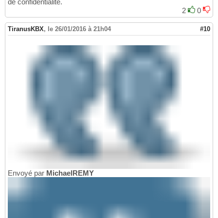
de confidentialité.
2
0
TiranusKBX
,
le 26/01/2016 à 21h04
#10
Envoyé par
MichaelREMY