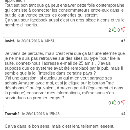
application
Tout est bon tant que ça peut entraver cette folie contemporaine
qui consiste à connecter les consommateurs entre-eux dans le
but de leur ventre toutes les conneries qui sortent.
Ça vaut pour facebook aussi c'est un gros piège à cons et vu le
nombre d'inscrits....
2
0
Invité
,
le 26/01/2016 à 14h51
#3
Je viens de percuter, mais c'est vrai que ça fait une éternité que
je ne me suis pas retrouvée sur des sites du type "pour lire la
suite, donnez-nous l'adresse e-mail de 25 amis". J'avais
supposé que ce système avait été remplacé par la pub, mais il
semble que la loi l'interdise dans certains pays ?
J'ai une question : si quelqu'un qui m'en veut partage ses
achats Amazon avec moi, et si je clique sur le bouton "me
désabonner" ou équivalent, Amazon peut-il (légalement et dans
la pratique) conserver mes informations, même sans s'en
servir dans un premier temps ?
0
0
Traroth2
,
le 26/01/2016 à 15h43
#4
Ca va dans le bon sens, mais c'est lent, tellement leeeent...