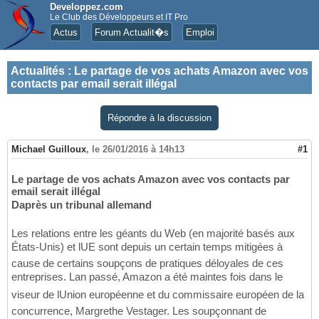
Developpez.com
Le Club des Développeurs et IT Pro
Actus
Forum Actualit�s
Emploi
Actualités
:
Le partage de vos achats Amazon avec vos
contacts par email serait illégal
Répondre à la discussion
Michael Guilloux
,
le 26/01/2016 à 14h13
#1
Le partage de vos achats Amazon avec vos contacts par
email serait illégal
Daprès un tribunal allemand
Les relations entre les géants du Web (en majorité basés aux
États-Unis) et lUE sont depuis un certain temps mitigées à
cause de certains soupçons de pratiques déloyales de ces
entreprises. Lan passé, Amazon a été maintes fois dans le
viseur de lUnion européenne et du commissaire européen de la
concurrence, Margrethe Vestager. Les soupçonnant de