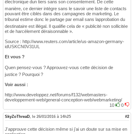
électronique dun tiers sans son consentement. De cette
manière, ce dernier intègre sans le savoir une liste de contacts
pouvant être ciblés dans des campagnes de marketing. Le
tribunal estime donc le partage par email sans lapprobation du
destinataire est illégal. Il qualifie cela de « publicité non sollicitée
et de harcèlement déraisonnable ».
Source : http://www.reuters.com/article/us-amazon-germany-
idUSKCN0V31UL
Et vous ?
Quen pensez-vous ? Approuvez-vous cette décision de
justice ? Pourquoi ?
Voir aussi :
http://www.developpez.net/forums/f132/webmasters-
developpement-web/general-conception-web/webmarketing/
10
0
SkyZoThreaD
,
le 26/01/2016 à 14h25
#2
J'approuve cette décision même si j'ai un doute sur sa mise en