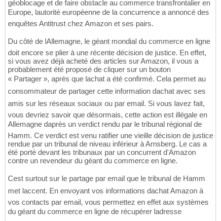
géoblocage et de faire obstacle au commerce transfrontalier en
Europe, lautorité européenne de la concurrence a annoncé des
enquêtes Antitrust chez Amazon et ses pairs.
Du côté de lAllemagne, le géant mondial du commerce en ligne
doit encore se plier à une récente décision de justice. En effet,
si vous avez déjà acheté des articles sur Amazon, il vous a
probablement été proposé de cliquer sur un bouton
« Partager », après que lachat a été confirmé. Cela permet au
consommateur de partager cette information dachat avec ses
amis sur les réseaux sociaux ou par email. Si vous lavez fait,
vous devriez savoir que désormais, cette action est illégale en
Allemagne daprès un verdict rendu par le tribunal régional de
Hamm. Ce verdict est venu ratifier une vieille décision de justice
rendue par un tribunal de niveau inférieur à Arnsberg. Le cas a
été porté devant les tribunaux par un concurrent d'Amazon
contre un revendeur du géant du commerce en ligne.
Cest surtout sur le partage par email que le tribunal de Hamm
met laccent. En envoyant vos informations dachat Amazon à
vos contacts par email, vous permettez en effet aux systèmes
du géant du commerce en ligne de récupérer ladresse