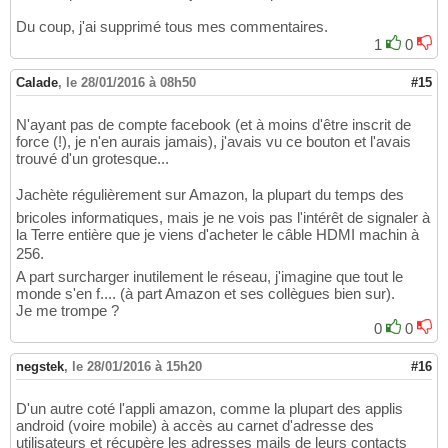
Du coup, j'ai supprimé tous mes commentaires.
1
0
Calade
,
le 28/01/2016 à 08h50
#15
N'ayant pas de compte facebook (et à moins d'être inscrit de
force (!), je n'en aurais jamais), j'avais vu ce bouton et l'avais
trouvé d'un grotesque...
Jachète régulièrement sur Amazon, la plupart du temps des
bricoles informatiques, mais je ne vois pas l'intérêt de signaler à
la Terre entière que je viens d'acheter le câble HDMI machin à
256.
A part surcharger inutilement le réseau, j'imagine que tout le
monde s'en f.... (à part Amazon et ses collègues bien sur).
Je me trompe ?
0
0
negstek
,
le 28/01/2016 à 15h20
#16
D'un autre coté l'appli amazon, comme la plupart des applis
android (voire mobile) à accès au carnet d'adresse des
utilisateurs et récupère les adresses mails de leurs contacts