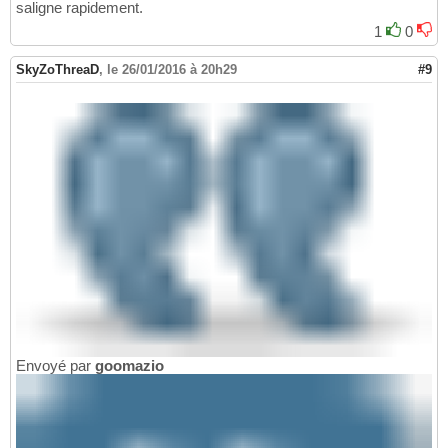
saligne rapidement.
1
0
SkyZoThreaD
,
le 26/01/2016 à 20h29
#9
Envoyé par
goomazio