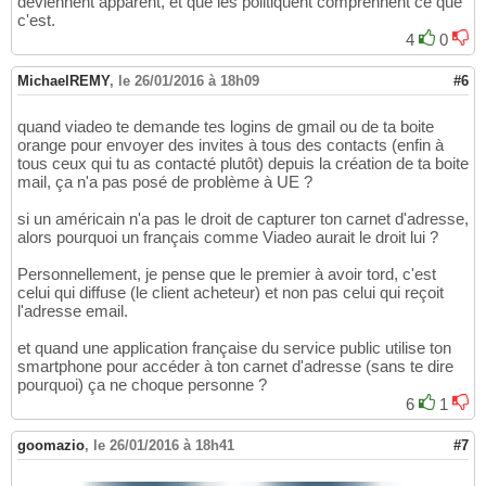
deviennent apparent, et que les politiquent comprennent ce que
c'est.
4
0
MichaelREMY
,
le 26/01/2016 à 18h09
#6
quand viadeo te demande tes logins de gmail ou de ta boite
orange pour envoyer des invites à tous des contacts (enfin à
tous ceux qui tu as contacté plutôt) depuis la création de ta boite
mail, ça n'a pas posé de problème à UE ?
si un américain n'a pas le droit de capturer ton carnet d'adresse,
alors pourquoi un français comme Viadeo aurait le droit lui ?
Personnellement, je pense que le premier à avoir tord, c'est
celui qui diffuse (le client acheteur) et non pas celui qui reçoit
l'adresse email.
et quand une application française du service public utilise ton
smartphone pour accéder à ton carnet d'adresse (sans te dire
pourquoi) ça ne choque personne ?
6
1
goomazio
,
le 26/01/2016 à 18h41
#7