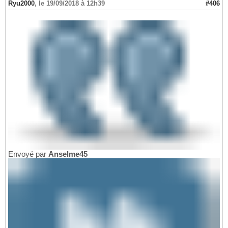
Ryu2000
,
le 19/09/2018 à 12h39
#406
Envoyé par
Anselme45