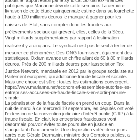
aboutit le rapport établi par le syndicat Solidaires-Finances
publiques que Marianne dévoile cette semaine. La dernière
livraison de cette étude quinquennale estime dans sa fourchette
haute à 100 milliards deuros le manque à gagner pour les
caisses de lEtat, sans compter donc les fraudes aux
prélèvements sociaux qui grèvent, elles, celles de la Sécu.
Vingt milliards supplémentaires par rapport à lestimation
réalisée il y a cinq ans. Le syndicat nest pas le seul à tenter de
mesurer ce phénomène. Des ONG fournissent également des
statistiques. Oxfam avance un chiffre allant de 60 à 80 milliards
deuros. Près de 200 milliards deuros pour lassociation Tax
Justice Network, mandatée en 2012 par le groupe socialiste au
Parlement européen, qui additionne fraude fiscale et sociale.
Mais une chose est sûre : toutes les estimations convergent.
https://www.marianne.net/economie/l-assemblee-autorise-les-
entreprises-accusees-de-fraude-fiscale-s-en-sortir-par-une-
simple
La pénalisation de la fraude fiscale en prend un coup. Dans la
nuit de mardi à ce mercredi 19 septembre, les députés ont voté
l'extension de la convention judiciaire d'intérêt public (CJIP) à la
fraude fiscale. En clair, les entreprises fraudeuses vont
désormais pouvoir éviter toute poursuite en justice en
s'acquittant d'une amende. Une disposition votée deux jours
après que Gérald Darmanin, ministre des Comptes publics, a