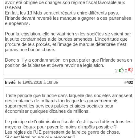
avoir été obligée de changer son régime fiscal favorable aux
GAFAM.
En fait, les 13 Mds seraient répartis entre différents pays,
l'Irlande devant reversé les manque a gagner a ces partenaires
européenns.
Pour la legislation, elle ne vaut rien si les sociétés se voient par
la suite condamnées a de lourdes amendes. L'incertitude que
procure de tels procés, et l'image de marque déteriorée n'est
jamais une bonne chose.
Donc si il y a condamnation, on peut parier que l'Irlande sera en
position de faiblesse et devra revoir sa legislation.
2
0
Invité
,
le 19/09/2018 à 10h36
#402
Triste période que la nôtre dans laquelle des sociétés amassent
des centaines de milliards tandis que les gouvernements
suppriment les services publics et aides sociales pour
économiser quelques dizaines de millions.
Le principe de l'optimisation fiscale n'est-il pas d'utiliser tous les
moyens légaux pour payer le moins d'impôts possible ?
Les règles de l'UE permettent de faire ce genre de chose.
Si c'est légal pourquoi y renoncer ?