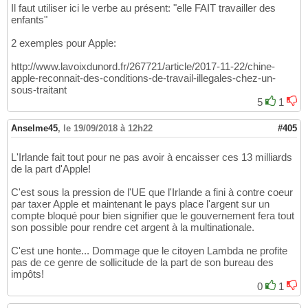
Il faut utiliser ici le verbe au présent: "elle FAIT travailler des
enfants"
2 exemples pour Apple:
http://www.lavoixdunord.fr/267721/article/2017-11-22/chine-
apple-reconnait-des-conditions-de-travail-illegales-chez-un-
sous-traitant
5
1
Anselme45
,
le 19/09/2018 à 12h22
#405
L'Irlande fait tout pour ne pas avoir à encaisser ces 13 milliards
de la part d'Apple!
C'est sous la pression de l'UE que l'Irlande a fini à contre coeur
par taxer Apple et maintenant le pays place l'argent sur un
compte bloqué pour bien signifier que le gouvernement fera tout
son possible pour rendre cet argent à la multinationale.
C'est une honte... Dommage que le citoyen Lambda ne profite
pas de ce genre de sollicitude de la part de son bureau des
impôts!
0
1