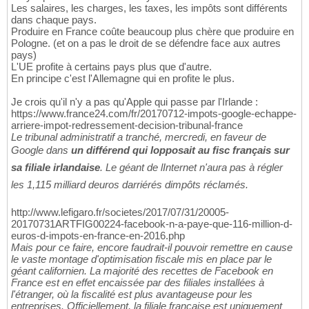
Les salaires, les charges, les taxes, les impôts sont différents
dans chaque pays.
Produire en France coûte beaucoup plus chère que produire en
Pologne. (et on a pas le droit de se défendre face aux autres
pays)
L'UE profite à certains pays plus que d'autre.
En principe c'est l'Allemagne qui en profite le plus.
Je crois qu'il n'y a pas qu'Apple qui passe par l'Irlande :
https://www.france24.com/fr/20170712-impots-google-echappe-
arriere-impot-redressement-decision-tribunal-france
Le tribunal administratif a tranché, mercredi, en faveur de
Google dans
un différend qui lopposait au fisc français sur
sa filiale irlandaise
. Le géant de lInternet n'aura pas à régler
les 1,115 milliard deuros darriérés dimpôts réclamés.
http://www.lefigaro.fr/societes/2017/07/31/20005-
20170731ARTFIG00224-facebook-n-a-paye-que-116-million-d-
euros-d-impots-en-france-en-2016.php
Mais pour ce faire, encore faudrait-il pouvoir remettre en cause
le vaste montage d'optimisation fiscale mis en place par le
géant californien. La majorité des recettes de Facebook en
France est en effet encaissée par des filiales installées à
l'étranger, où la fiscalité est plus avantageuse pour les
entreprises. Officiellement, la filiale française est uniquement