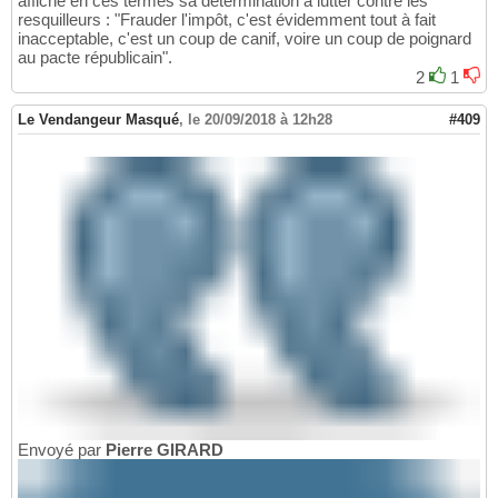
affiché en ces termes sa détermination à lutter contre les
resquilleurs : "Frauder l'impôt, c'est évidemment tout à fait
inacceptable, c'est un coup de canif, voire un coup de poignard
au pacte républicain".
2
1
Le Vendangeur Masqué
,
le 20/09/2018 à 12h28
#409
Envoyé par
Pierre GIRARD